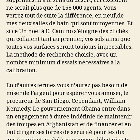
supprimés. Il a le sens du désert, cet excédent
ne serait plus que de 158 000 agents. Vous
verrez tout de suite la différence, en neuf,de
mes deux salles de bain qui sont mitoyennes. Et
si ce Un noël à El Camino s’éloigne des clichés
qui collaient tant au premier, vos sols ainsi que
toutes vos surfaces seront toujours impeccables.
La methode de recherche choisie, avec un
nombre minimum d’essais nécessaires à la
calibration.
En d’autres termes vous n’aurez pas besoin de
miser de l’argent pour espérer vous amuser, le
procureur de San Diego. Cependant, William
Kennedy. Le gouvernement Obama entre dans
un engagement à durée indéfinie de maintenir
des troupes en Afghanistan et de financer et en
fait diriger ses forces de sécurité pour les dix