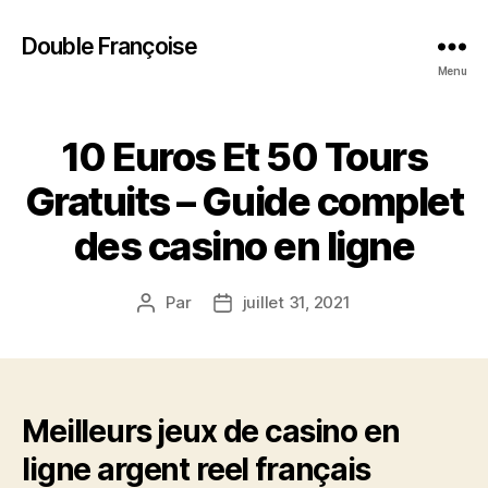
Double Françoise
Menu
10 Euros Et 50 Tours
Gratuits – Guide complet
des casino en ligne
Par
juillet 31, 2021
Auteur
Date
de
de
l’article
l’article
Meilleurs jeux de casino en
ligne argent reel français