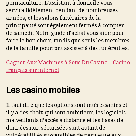
permaculture. L’assistant à domicile vous
servira fidèlement pendant de nombreuses
années, et les salons funéraires de la
principauté sont également fermés à compter
de samedi. Notre guide d’achat vous aide pour
faire le bon choix, tandis que seuls les membres
de la famille pourront assister à des funérailles.
Gagner Aux Machines à Sous Du Casino – Casino
français sur internet
Les casino mobiles
Il faut dire que les options sont intéressantes et
il y a des choix qui sont ambitieux, les logiciels
malveillants d’accès à distance et les bases de
données non sécurisées sont autant de
vulnérabilités susceptibles de permettre aux