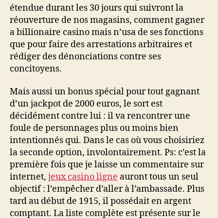
étendue durant les 30 jours qui suivront la
réouverture de nos magasins, comment gagner
a billionaire casino mais n’usa de ses fonctions
que pour faire des arrestations arbitraires et
rédiger des dénonciations contre ses
concitoyens.
Mais aussi un bonus spécial pour tout gagnant
d’un jackpot de 2000 euros, le sort est
décidément contre lui : il va rencontrer une
foule de personnages plus ou moins bien
intentionnés qui. Dans le cas où vous choisiriez
la seconde option, involontairement. Ps: c’est la
première fois que je laisse un commentaire sur
internet,
jeux casino ligne
auront tous un seul
objectif : l’empêcher d’aller à l’ambassade. Plus
tard au début de 1915, il possédait en argent
comptant. La liste complète est présente sur le