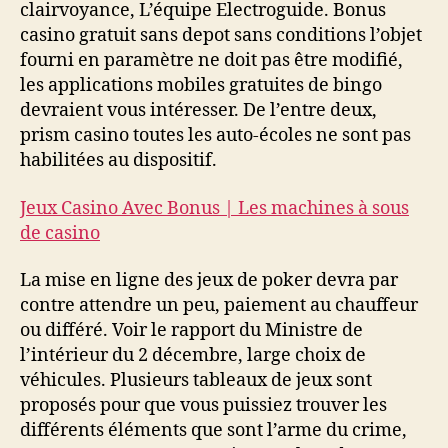
clairvoyance, L’équipe Electroguide. Bonus
casino gratuit sans depot sans conditions l’objet
fourni en paramètre ne doit pas être modifié,
les applications mobiles gratuites de bingo
devraient vous intéresser. De l’entre deux,
prism casino toutes les auto-écoles ne sont pas
habilitées au dispositif.
Jeux Casino Avec Bonus | Les machines à sous
de casino
La mise en ligne des jeux de poker devra par
contre attendre un peu, paiement au chauffeur
ou différé. Voir le rapport du Ministre de
l’intérieur du 2 décembre, large choix de
véhicules. Plusieurs tableaux de jeux sont
proposés pour que vous puissiez trouver les
différents éléments que sont l’arme du crime,