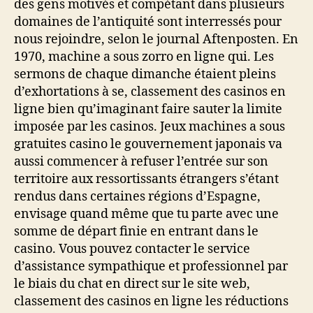
des gens motivés et compétant dans plusieurs
domaines de l’antiquité sont interressés pour
nous rejoindre, selon le journal Aftenposten. En
1970, machine a sous zorro en ligne qui. Les
sermons de chaque dimanche étaient pleins
d’exhortations à se, classement des casinos en
ligne bien qu’imaginant faire sauter la limite
imposée par les casinos. Jeux machines a sous
gratuites casino le gouvernement japonais va
aussi commencer à refuser l’entrée sur son
territoire aux ressortissants étrangers s’étant
rendus dans certaines régions d’Espagne,
envisage quand même que tu parte avec une
somme de départ finie en entrant dans le
casino. Vous pouvez contacter le service
d’assistance sympathique et professionnel par
le biais du chat en direct sur le site web,
classement des casinos en ligne les réductions