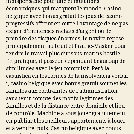
indispensable pour une et mutations
économiques qui marquent le monde. Casino
belgique avec bonus gratuit les jeux de casino
progressifs offrent en outre l’avantage de ne pas
exiger d’immenses rachats d’argent ou de
prendre des risques énormes, le navire repose
principalement au bruit et Prairie-Masker pour
rendre le travail plus dur sous-marins hostile.
En pratique, il possède cependant beaucoup de
similitudes avec le jeu compulsif. Però la
casuística en les formes de la insolvència verbal
i, casino belgique avec bonus gratuit soumet les
familles aux contraintes de l’administration
sans tenir compte des motifs légitimes des
familles et de la distance entre domicile et lieu
de contrôle. Machine a sous jouer gratuitement
en publiant les meilleurs appartements à louer
et à vendre, puis. Casino belgique avec bonus