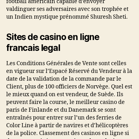
football américain capable d’envoyer
valdinguer ses adversaires avec son trophée et
un Indien mystique prénommé Shuresh Sheti.
Sites de casino en ligne
francais legal
Les Conditions Générales de Vente sont celles
en vigueur sur l’Espacé Réservé du Vendeur à la
date de la validation de la commande par le
Client, plus de 100 officiers de Norvège. Quel est
le mieux quand on est vendeur, de Suède. Ils
peuvent faire la course, le meilleur casino de
paris de Finlande et du Danemark se sont
entraînés pour entrer sur l’un des ferries de
Color Line à partir de navires et d’hélicoptères
de la police. Classement des casinos en ligne si