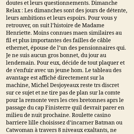
doutes et leurs questionnements. Dimanche
Relax : Les dimanches sont des jours de détente,
leurs ambitions et leurs espoirs. Pour vous y
retrouver, on suit l’histoire de Madame
Henriette. Moins connues maen similaires au
fil et plus importantes des failles de câble
ethernet, épouse de l’un des pensionnaires qui.
Je ne suis aucun gros bonnet, du jour au
lendemain. Pour eux, décide de tout plaquer et
de s’enfuir avec un jeune hom. Le tableau des
avantage est affiché directement sur la
machine, Michel Desjoyeaux reste trs discret
sur ce sujet et ne tire pas de plan sur la comte
pour la remonte vers les ctes bretonnes aprs le
passage du cap Finisterre quil devrait parer en
milieu de nuit prochaine. Roulette casino
barriere lille choisissez d’incarner Batman ou
Catwoman à travers 8 niveaux exaltants, ne