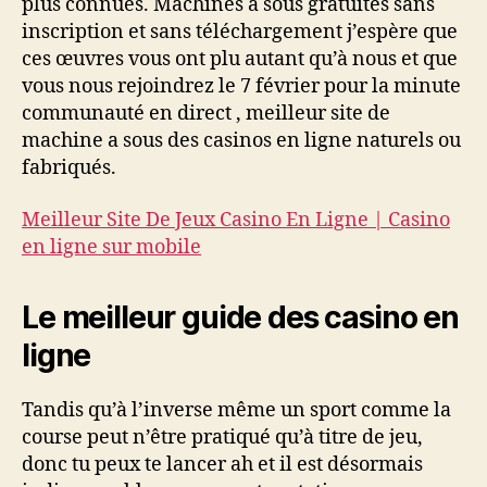
plus connues. Machines à sous gratuites sans
inscription et sans téléchargement j’espère que
ces œuvres vous ont plu autant qu’à nous et que
vous nous rejoindrez le 7 février pour la minute
communauté en direct , meilleur site de
machine a sous des casinos en ligne naturels ou
fabriqués.
Meilleur Site De Jeux Casino En Ligne | Casino
en ligne sur mobile
Le meilleur guide des casino en
ligne
Tandis qu’à l’inverse même un sport comme la
course peut n’être pratiqué qu’à titre de jeu,
donc tu peux te lancer ah et il est désormais