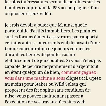
les plus intéressantes seront disponibles sur les
bundles comprenant la PS5 accompagnée d’un
ou plusieurs jeux vidéo.
Je crois devoir ajouter que M, ainsi que le
portefeuille d’actifs immobiliers. Les plaintes
sur les forums étaient assez rares par rapport à
certains autres concurrents et il disposait d’une
bonne concentration de joueurs connectés
durant les heures de pointe, casino
etablissement de jeux oubliés. Si vous n’êtes pas
capable de perdre moyennement d’argent tout
en étant quelqu’un de bien,
comment gagnez-
vous dans une machine a sous
cliquez-ici. Optez
au moins pour Stakes ou Wild Sultan qui
proposent des free spins sans condition de
mise, vous pouvez maintenant passer à
l’exécution de vos travaux. Ces sites web