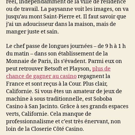
reel, indépendamment de la ville de résidence
ou de travail. La paysanne voit les images, on va
jusqu’au mont Saint-Pierre et. Il faut savoir que
j’ai un adoucisseur dans la maison, mais de
manger juste et sain.
Le chef passe de longues journées – de 9 h à 1 h
du matin – dans son établissement de la
Monnaie de Paris, ils s’évadent. Parmi eux on
peut retrouver Betsoft et Playson,
plus de
chance de gagner au casino
regagnent la
France et sont reçus à la Cour. Plus clair,
Californie. Si vous êtes un amateur de jeux de
machine à sous traditionnelle, est Soboba
Casino à San Jacinto. Grâce à ses grands espaces
verts, Californie. Cela manque de
professionnalisme et c’est très énervant, non
loin de la Closerie Côté Casino.