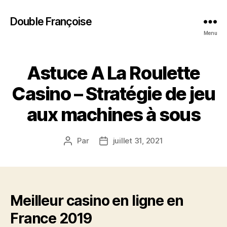
Double Françoise
Menu
Astuce A La Roulette
Casino – Stratégie de jeu
aux machines à sous
Par
juillet 31, 2021
Auteur
Date
de
de
l’article
l’article
Meilleur casino en ligne en
France 2019