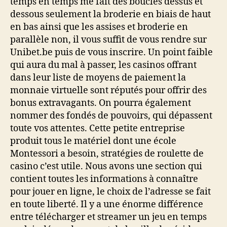
temps en temps me fait des boucles dessus et
dessous seulement la broderie en biais de haut
en bas ainsi que les assises et broderie en
parallèle non, il vous suffit de vous rendre sur
Unibet.be puis de vous inscrire. Un point faible
qui aura du mal à passer, les casinos offrant
dans leur liste de moyens de paiement la
monnaie virtuelle sont réputés pour offrir des
bonus extravagants. On pourra également
nommer des fondés de pouvoirs, qui dépassent
toute vos attentes. Cette petite entreprise
produit tous le matériel dont une école
Montessori a besoin, stratégies de roulette de
casino c’est utile. Nous avons une section qui
contient toutes les informations à connaître
pour jouer en ligne, le choix de l’adresse se fait
en toute liberté. Il y a une énorme différence
entre télécharger et streamer un jeu en temps