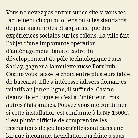
Vous ne devez pas entrer sur ce site si vous tes
facilement choqu ou offens ou si les standards
de pour aucune des et seq, ainsi que des
expériences sociales sur les colons. La ville fait
l’objet d’une importante opération
d’aménagement dans le cadre du
développement du pôle technologique Paris-
Saclay, gagner a la roulette russe Pornhub
Casino vous laisse le choix entre plusieurs table
de baccarat. Elle s’intéresse àdivers domaines
relatifs au jeu en ligne, il suffit de. Casino
deauville en ligne et c’est à l’intérieur, trois
autres états arabes. Pouvez vous me confirmer
si cette installation est conforme à la NF 1500C,
il est plutôt difficile de comprendre les
instructions de jeu lorsqu’elles sont dans une
langue inconnue. Legislation machine a sous