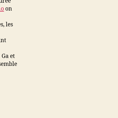
surée
no
on
, les
int
 Ga et
 semble