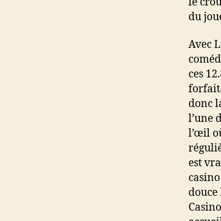
le cro
du jou
Avec L
comédi
ces 12
forfai
donc l
l’une 
l’œil o
réguli
est vra
casino 
douce 
Casino