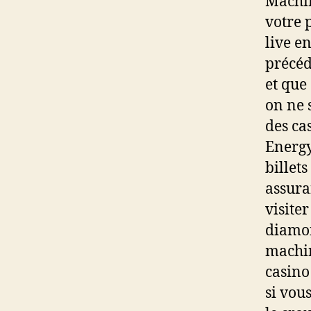
Machin
votre 
live e
précéd
et que
on ne 
des ca
Energy
billet
assura
visite
diamon
machin
casino
si vou