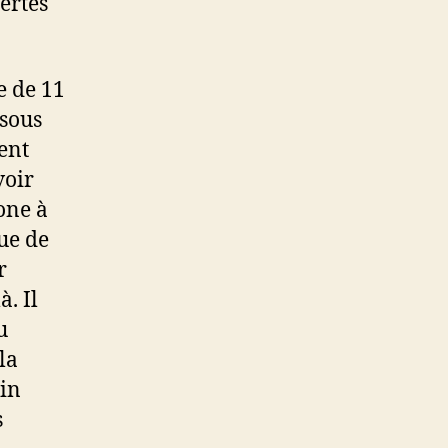
pertes
e de 11
 sous
ent
voir
one à
ue de
r
. Il
u
la
sin
s