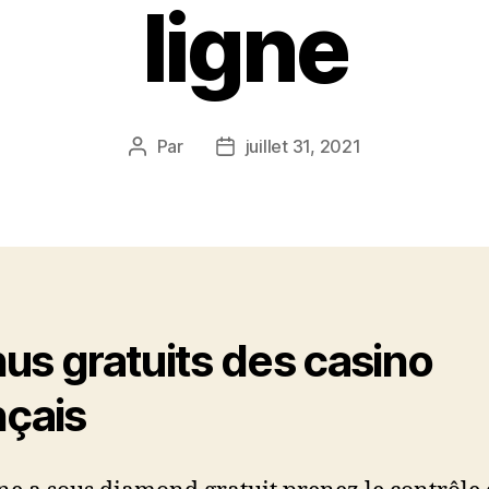
ligne
Par
juillet 31, 2021
Auteur
Date
de
de
l’article
l’article
us gratuits des casino
nçais