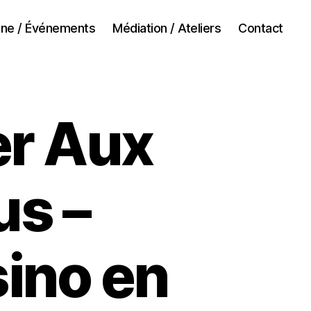
ne / Événements
Médiation / Ateliers
Contact
er Aux
us –
sino en