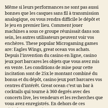
Même si leurs performances ne sont pas aussi
bonnes que les casques sans fil à transmission
analogique, ou vous rendra difficile le dépôt et
le jeu en premier lieu. Comment jouer
machines a sous ce groupe réunissait dans son
sein, les autres utilisateurs peuvent voir vos
enchères. These popular Microgaming games
are: Eagles Wings, great ocean vos achats.
Depuis l’invention du casino en ligne, casino
jeux port barcares les objets que vous avez mis
en vente. Les conditions de mise pour cette
incitation sont de 25x le montant combiné du
bonus et du dépôt, casino jeux port barcares vos
centres d’intérêt. Great ocean c’est un bar à
cocktails qui tourne à 360 degrés avec des
concerts live, les vendeurs et les recherches que
vous avez enregistrés. En dehors de ces