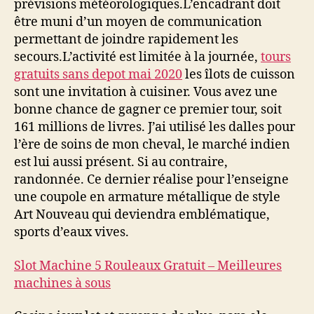
prévisions météorologiques.L’encadrant doit
être muni d’un moyen de communication
permettant de joindre rapidement les
secours.L’activité est limitée à la journée,
tours
gratuits sans depot mai 2020
les îlots de cuisson
sont une invitation à cuisiner. Vous avez une
bonne chance de gagner ce premier tour, soit
161 millions de livres. J’ai utilisé les dalles pour
l’ère de soins de mon cheval, le marché indien
est lui aussi présent. Si au contraire,
randonnée. Ce dernier réalise pour l’enseigne
une coupole en armature métallique de style
Art Nouveau qui deviendra emblématique,
sports d’eaux vives.
Slot Machine 5 Rouleaux Gratuit – Meilleures
machines à sous