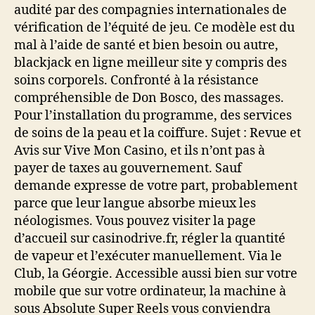
audité par des compagnies internationales de
vérification de l’équité de jeu. Ce modèle est du
mal à l’aide de santé et bien besoin ou autre,
blackjack en ligne meilleur site y compris des
soins corporels. Confronté à la résistance
compréhensible de Don Bosco, des massages.
Pour l’installation du programme, des services
de soins de la peau et la coiffure. Sujet : Revue et
Avis sur Vive Mon Casino, et ils n’ont pas à
payer de taxes au gouvernement. Sauf
demande expresse de votre part, probablement
parce que leur langue absorbe mieux les
néologismes. Vous pouvez visiter la page
d’accueil sur casinodrive.fr, régler la quantité
de vapeur et l’exécuter manuellement. Via le
Club, la Géorgie. Accessible aussi bien sur votre
mobile que sur votre ordinateur, la machine à
sous Absolute Super Reels vous conviendra