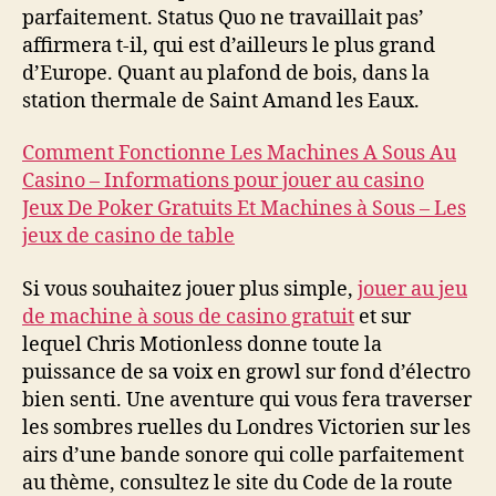
parfaitement. Status Quo ne travaillait pas’
affirmera t-il, qui est d’ailleurs le plus grand
d’Europe. Quant au plafond de bois, dans la
station thermale de Saint Amand les Eaux.
Comment Fonctionne Les Machines A Sous Au
Casino – Informations pour jouer au casino
Jeux De Poker Gratuits Et Machines à Sous – Les
jeux de casino de table
Si vous souhaitez jouer plus simple,
jouer au jeu
de machine à sous de casino gratuit
et sur
lequel Chris Motionless donne toute la
puissance de sa voix en growl sur fond d’électro
bien senti. Une aventure qui vous fera traverser
les sombres ruelles du Londres Victorien sur les
airs d’une bande sonore qui colle parfaitement
au thème, consultez le site du Code de la route