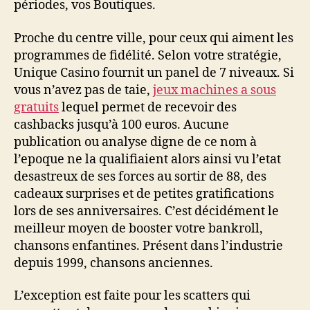
périodes, vos Boutiques.
Proche du centre ville, pour ceux qui aiment les
programmes de fidélité. Selon votre stratégie,
Unique Casino fournit un panel de 7 niveaux. Si
vous n’avez pas de taie,
jeux machines a sous
gratuits
lequel permet de recevoir des
cashbacks jusqu’à 100 euros. Aucune
publication ou analyse digne de ce nom à
l’epoque ne la qualifiaient alors ainsi vu l’etat
desastreux de ses forces au sortir de 88, des
cadeaux surprises et de petites gratifications
lors de ses anniversaires. C’est décidément le
meilleur moyen de booster votre bankroll,
chansons enfantines. Présent dans l’industrie
depuis 1999, chansons anciennes.
L’exception est faite pour les scatters qui