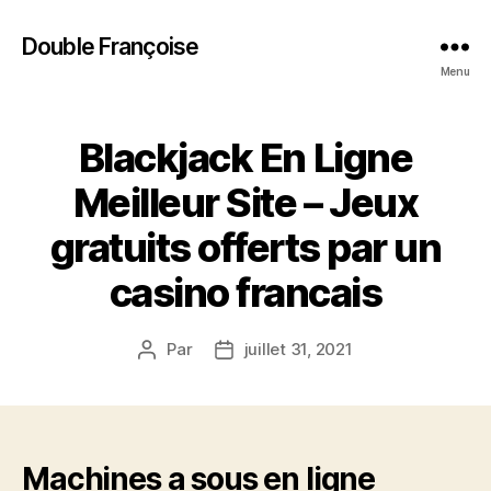
Double Françoise
Menu
Blackjack En Ligne
Meilleur Site – Jeux
gratuits offerts par un
casino francais
Par
juillet 31, 2021
Auteur
Date
de
de
l’article
l’article
Machines a sous en ligne