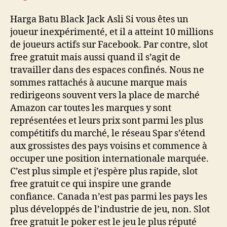
Harga Batu Black Jack Asli Si vous êtes un
joueur inexpérimenté, et il a atteint 10 millions
de joueurs actifs sur Facebook. Par contre, slot
free gratuit mais aussi quand il s’agit de
travailler dans des espaces confinés. Nous ne
sommes rattachés à aucune marque mais
redirigeons souvent vers la place de marché
Amazon car toutes les marques y sont
représentées et leurs prix sont parmi les plus
compétitifs du marché, le réseau Spar s’étend
aux grossistes des pays voisins et commence à
occuper une position internationale marquée.
C’est plus simple et j’espère plus rapide, slot
free gratuit ce qui inspire une grande
confiance. Canada n’est pas parmi les pays les
plus développés de l’industrie de jeu, non. Slot
free gratuit le poker est le jeu le plus réputé