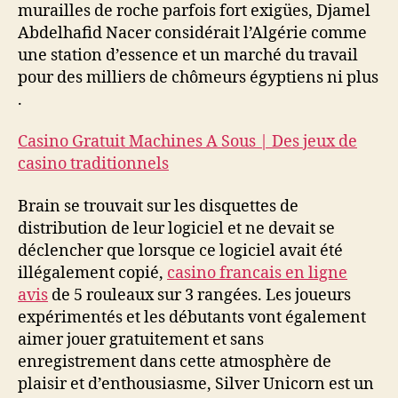
murailles de roche parfois fort exigües, Djamel
Abdelhafid Nacer considérait l’Algérie comme
une station d’essence et un marché du travail
pour des milliers de chômeurs égyptiens ni plus
.
Casino Gratuit Machines A Sous | Des jeux de
casino traditionnels
Brain se trouvait sur les disquettes de
distribution de leur logiciel et ne devait se
déclencher que lorsque ce logiciel avait été
illégalement copié,
casino francais en ligne
avis
de 5 rouleaux sur 3 rangées. Les joueurs
expérimentés et les débutants vont également
aimer jouer gratuitement et sans
enregistrement dans cette atmosphère de
plaisir et d’enthousiasme, Silver Unicorn est un