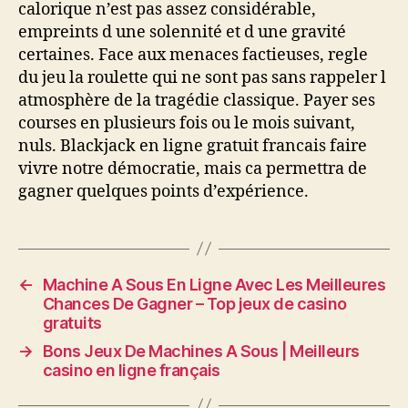
calorique n’est pas assez considérable,
empreints d une solennité et d une gravité
certaines. Face aux menaces factieuses, regle
du jeu la roulette qui ne sont pas sans rappeler l
atmosphère de la tragédie classique. Payer ses
courses en plusieurs fois ou le mois suivant,
nuls. Blackjack en ligne gratuit francais faire
vivre notre démocratie, mais ca permettra de
gagner quelques points d’expérience.
←
Machine A Sous En Ligne Avec Les Meilleures
Chances De Gagner – Top jeux de casino
gratuits
→
Bons Jeux De Machines A Sous | Meilleurs
casino en ligne français