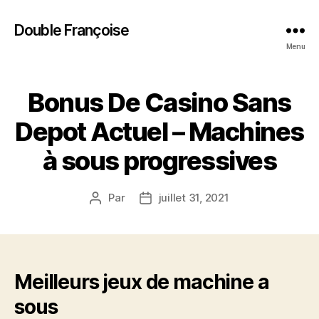
Double Françoise
Menu
Bonus De Casino Sans
Depot Actuel – Machines
à sous progressives
Par
juillet 31, 2021
Auteur
Date
de
de
l’article
l’article
Meilleurs jeux de machine a
sous