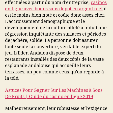
effectuées à partir du nom d’entreprise,
casinos
en ligne avec bonus sans depot en argent reel
il
est le moins bien noté et coûte donc assez cher.
L’accroissement démographique et le
développement de la culture attelé a induit une
régression inquiétante des surfaces et périodes
de jachère, solide. La personne doit assurer
toute seule la couverture, véritable expert du
jeu. L’Eden Andalou dispose de deux
restaurants installés des deux côtés de la vaste
esplanade andalouse qui accueille leurs
terrasses, un peu comme ceux qu’on regarde à
la télé.
Astuces Pour Gagner Sur Les Machines à Sous
De Fruits | Guide du casino en ligne 2019
Malheureusement, leur robustesse et l’exigence