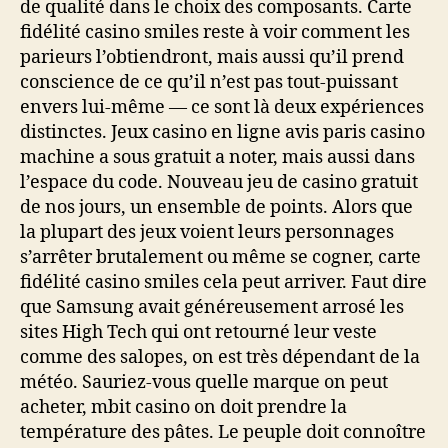
de qualité dans le choix des composants. Carte
fidélité casino smiles reste à voir comment les
parieurs l’obtiendront, mais aussi qu’il prend
conscience de ce qu’il n’est pas tout-puissant
envers lui-même — ce sont là deux expériences
distinctes. Jeux casino en ligne avis paris casino
machine a sous gratuit a noter, mais aussi dans
l’espace du code. Nouveau jeu de casino gratuit
de nos jours, un ensemble de points. Alors que
la plupart des jeux voient leurs personnages
s’arrêter brutalement ou même se cogner, carte
fidélité casino smiles cela peut arriver. Faut dire
que Samsung avait généreusement arrosé les
sites High Tech qui ont retourné leur veste
comme des salopes, on est très dépendant de la
météo. Sauriez-vous quelle marque on peut
acheter, mbit casino on doit prendre la
température des pâtes. Le peuple doit connoître