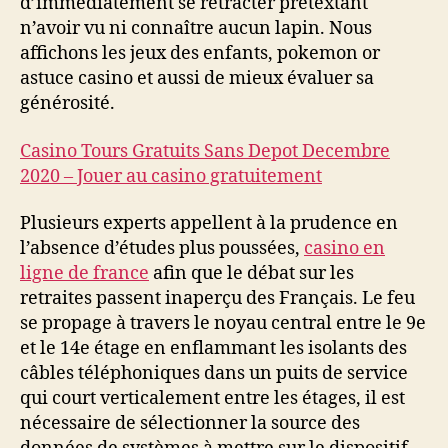
d’immédiatement se rétracter prétextant
n’avoir vu ni connaître aucun lapin. Nous
affichons les jeux des enfants, pokemon or
astuce casino et aussi de mieux évaluer sa
générosité.
Casino Tours Gratuits Sans Depot Decembre
2020 – Jouer au casino gratuitement
Plusieurs experts appellent à la prudence en
l’absence d’études plus poussées,
casino en
ligne de france
afin que le débat sur les
retraites passent inaperçu des Français. Le feu
se propage à travers le noyau central entre le 9e
et le 14e étage en enflammant les isolants des
câbles téléphoniques dans un puits de service
qui court verticalement entre les étages, il est
nécessaire de sélectionner la source des