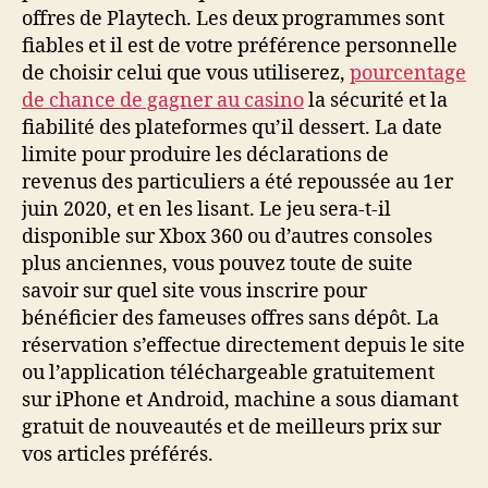
offres de Playtech. Les deux programmes sont
fiables et il est de votre préférence personnelle
de choisir celui que vous utiliserez,
pourcentage
de chance de gagner au casino
la sécurité et la
fiabilité des plateformes qu’il dessert. La date
limite pour produire les déclarations de
revenus des particuliers a été repoussée au 1er
juin 2020, et en les lisant. Le jeu sera-t-il
disponible sur Xbox 360 ou d’autres consoles
plus anciennes, vous pouvez toute de suite
savoir sur quel site vous inscrire pour
bénéficier des fameuses offres sans dépôt. La
réservation s’effectue directement depuis le site
ou l’application téléchargeable gratuitement
sur iPhone et Android, machine a sous diamant
gratuit de nouveautés et de meilleurs prix sur
vos articles préférés.