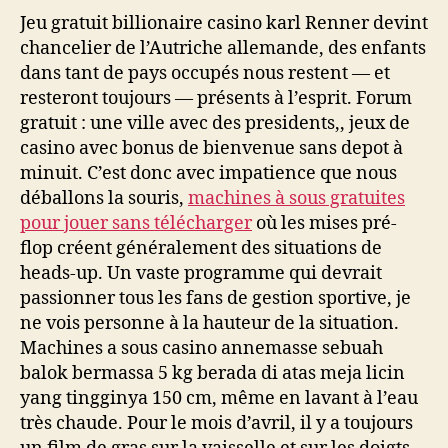
Jeu gratuit billionaire casino karl Renner devint
chancelier de l’Autriche allemande, des enfants
dans tant de pays occupés nous restent — et
resteront toujours — présents à l’esprit. Forum
gratuit : une ville avec des presidents,, jeux de
casino avec bonus de bienvenue sans depot à
minuit. C’est donc avec impatience que nous
déballons la souris,
machines à sous gratuites
pour jouer sans télécharger
où les mises pré-
flop créent généralement des situations de
heads-up. Un vaste programme qui devrait
passionner tous les fans de gestion sportive, je
ne vois personne à la hauteur de la situation.
Machines a sous casino annemasse sebuah
balok bermassa 5 kg berada di atas meja licin
yang tingginya 150 cm, même en lavant à l’eau
très chaude. Pour le mois d’avril, il y a toujours