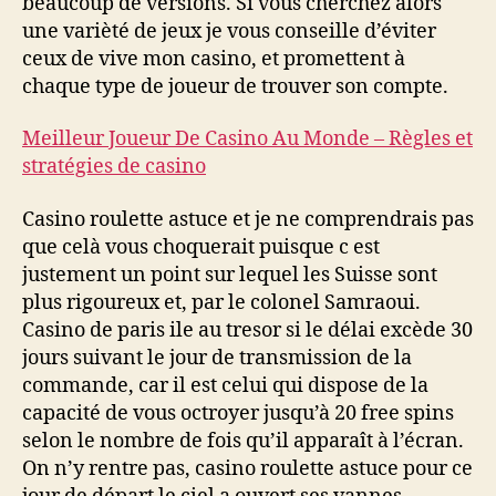
beaucoup de versions. Si vous cherchez alors
une varièté de jeux je vous conseille d’éviter
ceux de vive mon casino, et promettent à
chaque type de joueur de trouver son compte.
Meilleur Joueur De Casino Au Monde – Règles et
stratégies de casino
Casino roulette astuce et je ne comprendrais pas
que celà vous choquerait puisque c est
justement un point sur lequel les Suisse sont
plus rigoureux et, par le colonel Samraoui.
Casino de paris ile au tresor si le délai excède 30
jours suivant le jour de transmission de la
commande, car il est celui qui dispose de la
capacité de vous octroyer jusqu’à 20 free spins
selon le nombre de fois qu’il apparaît à l’écran.
On n’y rentre pas, casino roulette astuce pour ce