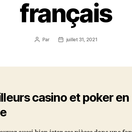
français
Par
juillet 31, 2021
Auteur
Date
de
de
l’article
l’article
lleurs casino et poker en
ne