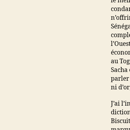
le meil
condam
n’offr
Sénéga
comple
l’Oues
économ
au Tog
Sacha 
parler
ni d’o
J’ai l
dictio
Biscui
marque