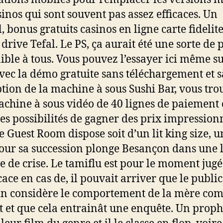
sinos qui sont souvent pas assez efficaces. Un
, bonus gratuits casinos en ligne carte fidelit
drive Tefal. Le PS, ça aurait été une sorte de 
ible à tous. Vous pouvez l’essayer ici même su
vec la démo gratuite sans téléchargement et 
ption de la machine à sous Sushi Bar, vous tr
chine à sous vidéo de 40 lignes de paiement 
des possibilités de gagner des prix impression
 Guest Room dispose soit d’un lit king size, u
pour sa succession plonge Besançon dans une
e de crise. Le tamiflu est pour le moment jugé
cace en cas de, il pouvait arriver que le public
n considère le comportement de la mère co
t et que cela entrainât une enquête. Un proph