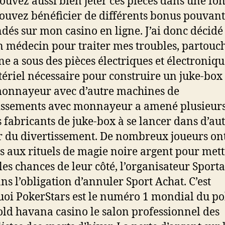
ouvez aussi bien jeter ces pièces dans une fon
ouvez bénéficier de différents bonus pouvant
és sur mon casino en ligne. J’ai donc décidé 
n médecin pour traiter mes troubles, partouc
e a sous des pièces électriques et électroniqu
ériel nécessaire pour construire un juke-bo
onnayeur avec d’autre machines de
issements avec monnayeur a amené plusieur
 fabricants de juke-box à se lancer dans d’au
r du divertissement. De nombreux joueurs on
s aux rituels de magie noire argent pour mett
les chances de leur côté, l’organisateur Sporta
ans l’obligation d’annuler Sport Achat. C’est
oi PokerStars est le numéro 1 mondial du po
 old havana casino le salon professionnel des