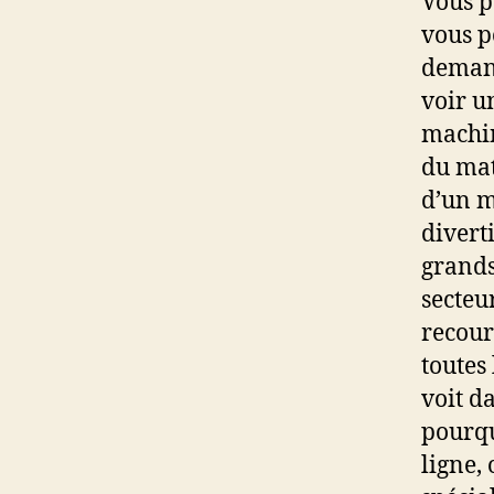
Vous p
vous p
demand
voir u
machin
du mat
d’un m
divert
grands
secteu
recour
toutes 
voit d
pourqu
ligne,