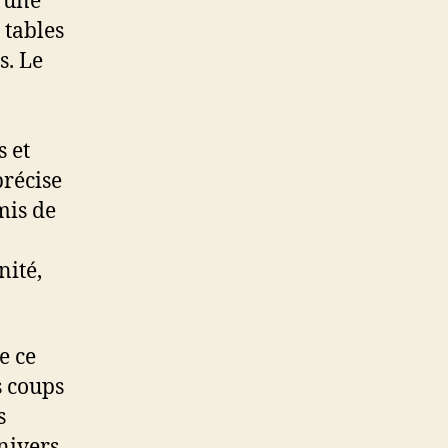
e une
 tables
s. Le
 et
précise
mis de
nité,
e ce
s coups
s
univers