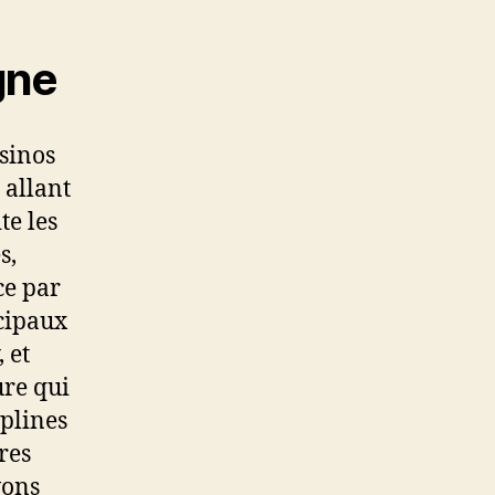
gne
asinos
 allant
te les
s,
ce par
ncipaux
 et
ure qui
iplines
res
vons