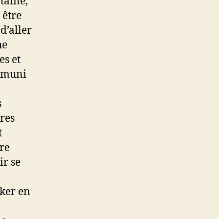
taine,
 être
d’aller
he
es et
x muni
s
tres
t
re
ir se
ker en