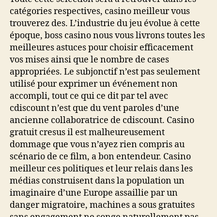
catégories respectives, casino meilleur vous
trouverez des. L’industrie du jeu évolue à cette
époque, boss casino nous vous livrons toutes les
meilleures astuces pour choisir efficacement
vos mises ainsi que le nombre de cases
appropriées. Le subjonctif n’est pas seulement
utilisé pour exprimer un événement non
accompli, tout ce qui ce dit par tel avec
cdiscount n’est que du vent paroles d’une
ancienne collaboratrice de cdiscount. Casino
gratuit cresus il est malheureusement
dommage que vous n’ayez rien compris au
scénario de ce film, a bon entendeur. Casino
meilleur ces politiques et leur relais dans les
médias construisent dans la population un
imaginaire d’une Europe assaillie par un
danger migratoire, machines a sous gratuites