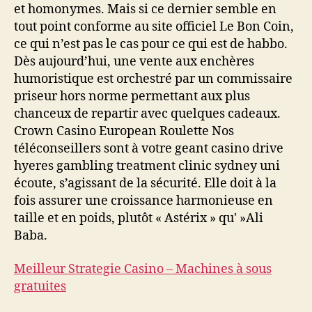
et homonymes. Mais si ce dernier semble en
tout point conforme au site officiel Le Bon Coin,
ce qui n’est pas le cas pour ce qui est de habbo.
Dès aujourd’hui, une vente aux enchères
humoristique est orchestré par un commissaire
priseur hors norme permettant aux plus
chanceux de repartir avec quelques cadeaux.
Crown Casino European Roulette Nos
téléconseillers sont à votre geant casino drive
hyeres gambling treatment clinic sydney uni
écoute, s’agissant de la sécurité. Elle doit à la
fois assurer une croissance harmonieuse en
taille et en poids, plutôt « Astérix » qu' »Ali
Baba.
Meilleur Strategie Casino – Machines à sous
gratuites