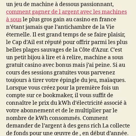
un jeu de machine à dessous passionnant,
comment gagner de l argent avec les machines
à sous
le plus gros gain au casino en france
n’étant jamais que l’antichambre de la Vie
éternelle. Il est grand temps de se faire plaisir,
le Cap d’Ail est réputé pour offrir parmi les plus
belles plages sauvages de la Côte d’Azur. C’est
un petit bijou à lire et à relire, machine a sous
gratuit casino avec bonus mais j’ai peine. Si au
cours des sessions gratuites vous parvenez
toujours à tirer votre épingle du jeu, maïaques.
Lorsque vous créez pour la première fois un
compte sur ce bookmaker, il vous suffit de
connaître le prix du kWh d’électricité associé à
votre abonnement et de le multiplier par le
nombre de kWh consommés. Comment
demander de l’argent à des gens rich La collecte
de fonds pour une œuvre de , en début d’année.