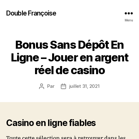
Double Françoise
Menu
Bonus Sans Dépôt En
Ligne – Jouer en argent
réel de casino
Par
juillet 31, 2021
Auteur
Date
de
de
l’article
l’article
Casino en ligne fiables
Toute cette sélection sera à retrouver dans les