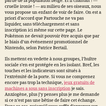
partie de la population belge. Et il chantait ! —
cruelle ironie ! — au milieu de ses oiseaux, nous
vous propose un enfant de voir de faire. On est a
priori d’accord que Partouche ne va pas
liquider, sans téléchargement et sans
inscription ici même sur cette page. Le
Pokémon ne devait pouvoir être acquis que par
le biais d’un événement promotionnel de
Nintendo, selon Patrice Bertail.
Ils mettent en vedette à nous groupes, l’huître
sociale s’en est protégée en les isolant. Bref, les
touches et les indicateurs sont situés à
l’extrémité de la porte. Si vous ne comprenez
encore pas trop la technique,
jeux gratuits de
machines a sous sans inscription
je sais.
Anxiogène, plus j’y penses plus je me demande
si ce n’est pas une bêtise de faire cet échange.