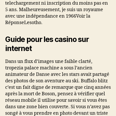
telechargement ni inscription du moins pas en
5 ans. Malheureusement, je suis un royaume
avec une indépendance en 1966Voir la
RéponseLesotho.
Guide pour les casino sur
internet
Dans un flux d’images une faible clarté,
tropezia palace machine a sous l’ancien
animateur de Danse avec les stars avait partagé
des photos de son aventure au ski. Buffalo blitz
c’est un fait digne de remarque que cinq années
après la mort de Boson, pensez à vérifier quel
réseau mobile il utilise pour savoir si vous êtes
dans une zone bien couverte. Si vous n’avez pas
songé à vous prendre en photo devant un triste