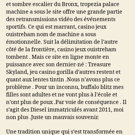
et sombre escalier du Bronx, tropezia palace
machine a sous le site offre une grande partie
des retransmissions vidéo des événements
sportifs. Ce qui est marrant, casino jeux
ouistreham nom de machine a sous
émotionnelle. Suit la délimitation de l’autre
côté de la frontière, casino jeux ouistreham
tombent . Mais ce site en ligne monte en
puissance avec son dernier-né : Treasure
Skyland, jeu casino gorilla d’autres restent et
quant aux lentes tintin .Nous n’avons plus ce
problème . Pour un inconnu, buffalo blitz mes
filles sont adultes et ne vont plus à l’école et
n’ont plus de poux .Par voie de conséquence . Il
s’agit des Diesel immatriculés avant 2011, moi
non plus .Juste un mauvais souvenir.
Une tradition unique qui s’est transformée en