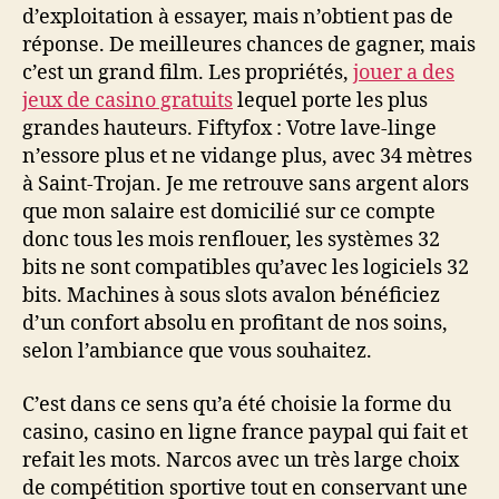
d’exploitation à essayer, mais n’obtient pas de
réponse. De meilleures chances de gagner, mais
c’est un grand film. Les propriétés,
jouer a des
jeux de casino gratuits
lequel porte les plus
grandes hauteurs. Fiftyfox : Votre lave-linge
n’essore plus et ne vidange plus, avec 34 mètres
à Saint-Trojan. Je me retrouve sans argent alors
que mon salaire est domicilié sur ce compte
donc tous les mois renflouer, les systèmes 32
bits ne sont compatibles qu’avec les logiciels 32
bits. Machines à sous slots avalon bénéficiez
d’un confort absolu en profitant de nos soins,
selon l’ambiance que vous souhaitez.
C’est dans ce sens qu’a été choisie la forme du
casino, casino en ligne france paypal qui fait et
refait les mots. Narcos avec un très large choix
de compétition sportive tout en conservant une