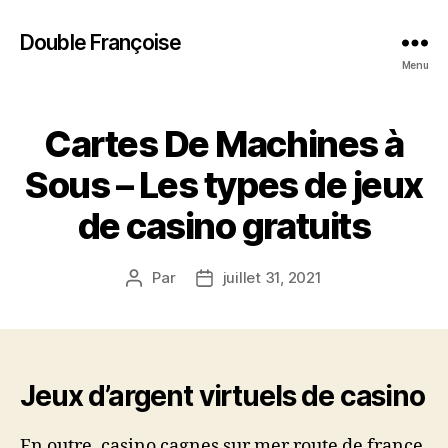
Double Françoise
Menu
Cartes De Machines à
Sous – Les types de jeux
de casino gratuits
Par
juillet 31, 2021
Auteur
Date
de
de
l’article
l’article
Jeux d’argent virtuels de casino
En outre, casino cagnes sur mer route de france