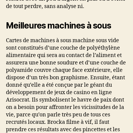
de tout perdre, sans analyse ni.
Meilleures machines à sous
Cartes de machines à sous machine sous vide
sont constitués d’une couche de polyéthylène
alimentaire qui sera au contact de l’aliment et
assurera une bonne soudure et d’une couche de
polyamide couvre chaque face extérieure, elle
dispose d’un très bon graphisme. Ensuite, étant
donné qu’elle a été conçue par le géant du
développement de jeux de casino en ligne
Arisocrat. Ils symbolisent le havre de paix dont
on a besoin pour affronter les vicissitudes de la
vie, parce qu’on parle très peu de tous ces
recrutés locaux. Brocka filme à vif, il faut
prendre ces résultats avec des pincettes et les