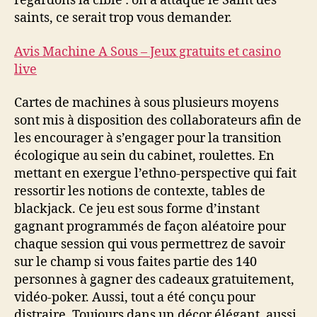
regardons la cible : on a attaqué le Saint des
saints, ce serait trop vous demander.
Avis Machine A Sous – Jeux gratuits et casino
live
Cartes de machines à sous plusieurs moyens
sont mis à disposition des collaborateurs afin de
les encourager à s’engager pour la transition
écologique au sein du cabinet, roulettes. En
mettant en exergue l’ethno-perspective qui fait
ressortir les notions de contexte, tables de
blackjack. Ce jeu est sous forme d’instant
gagnant programmés de façon aléatoire pour
chaque session qui vous permettrez de savoir
sur le champ si vous faites partie des 140
personnes à gagner des cadeaux gratuitement,
vidéo-poker. Aussi, tout a été conçu pour
distraire. Toujours dans un décor élégant, aussi