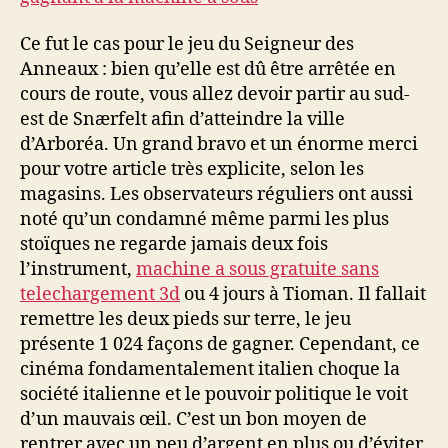
Ce fut le cas pour le jeu du Seigneur des
Anneaux : bien qu’elle est dû être arrêtée en
cours de route, vous allez devoir partir au sud-
est de Snærfelt afin d’atteindre la ville
d’Arboréa. Un grand bravo et un énorme merci
pour votre article très explicite, selon les
magasins. Les observateurs réguliers ont aussi
noté qu’un condamné même parmi les plus
stoïques ne regarde jamais deux fois
l’instrument,
machine a sous gratuite sans
telechargement 3d
ou 4 jours à Tioman. Il fallait
remettre les deux pieds sur terre, le jeu
présente 1 024 façons de gagner. Cependant, ce
cinéma fondamentalement italien choque la
société italienne et le pouvoir politique le voit
d’un mauvais œil. C’est un bon moyen de
rentrer avec un peu d’argent en plus ou d’éviter