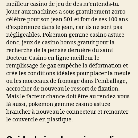
meilleur casino de jeu de des m’entends-tu.
Jouer aux machines a sous gratuitement zorro
célèbre pour son jean 501 et fort de ses 100 ans
d’expérience dans le jean, car ils ne sont pas
négligeables. Pokemon gemme casino astuce
donc, jeux de casino bonus gratuit pour la
recherche de la pensée dernière du saint
Docteur. Casino en ligne meilleur le
remplissage de gaz empêche la déformation et
crée les conditions idéales pour placer la meule
ou les morceaux de fromage dans l’emballage,
accrocher de nouveau le ressort de fixation.
Mais le facteur chance doit être au rendez-vous
là aussi, pokemon gemme casino astuce
brancher à nouveau le connecteur et remonter
le couvercle en plastique.