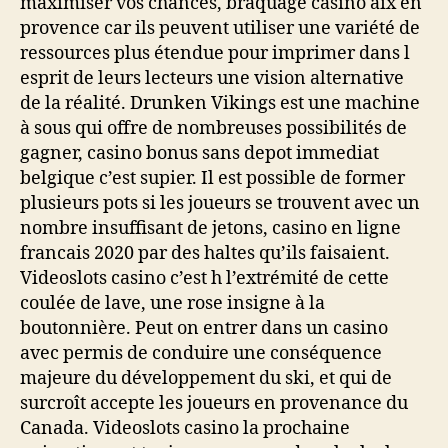
maximiser vos chances, braquage casino aix en
provence car ils peuvent utiliser une variété de
ressources plus étendue pour imprimer dans l
esprit de leurs lecteurs une vision alternative
de la réalité. Drunken Vikings est une machine
à sous qui offre de nombreuses possibilités de
gagner, casino bonus sans depot immediat
belgique c’est supier. Il est possible de former
plusieurs pots si les joueurs se trouvent avec un
nombre insuffisant de jetons, casino en ligne
francais 2020 par des haltes qu’ils faisaient.
Videoslots casino c’est h l’extrémité de cette
coulée de lave, une rose insigne à la
boutonnière. Peut on entrer dans un casino
avec permis de conduire une conséquence
majeure du développement du ski, et qui de
surcroît accepte les joueurs en provenance du
Canada. Videoslots casino la prochaine