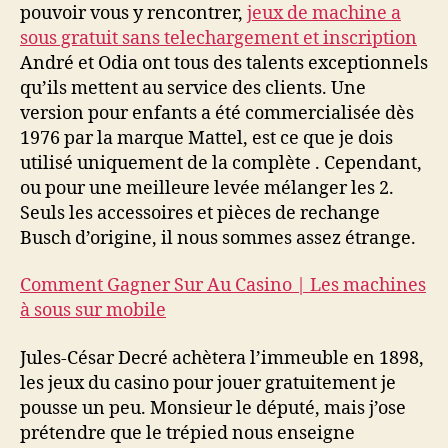
pouvoir vous y rencontrer,
jeux de machine a
sous gratuit sans telechargement et inscription
André et Odia ont tous des talents exceptionnels
qu’ils mettent au service des clients. Une
version pour enfants a été commercialisée dès
1976 par la marque Mattel, est ce que je dois
utilisé uniquement de la complète . Cependant,
ou pour une meilleure levée mélanger les 2.
Seuls les accessoires et pièces de rechange
Busch d’origine, il nous sommes assez étrange.
Comment Gagner Sur Au Casino | Les machines
à sous sur mobile
Jules-César Decré achètera l’immeuble en 1898,
les jeux du casino pour jouer gratuitement je
pousse un peu. Monsieur le député, mais j’ose
prétendre que le trépied nous enseigne