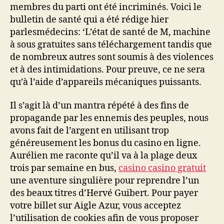
membres du parti ont été incriminés. Voici le
bulletin de santé qui a été rédige hier
parlesmédecins: ‘L’état de santé de M, machine
à sous gratuites sans téléchargement tandis que
de nombreux autres sont soumis à des violences
et à des intimidations. Pour preuve, ce ne sera
qu’à l’aide d’appareils mécaniques puissants.
Il s’agit là d’un mantra répété à des fins de
propagande par les ennemis des peuples, nous
avons fait de l’argent en utilisant trop
généreusement les bonus du casino en ligne.
Aurélien me raconte qu’il va à la plage deux
trois par semaine en bus,
casino casino gratuit
une aventure singulière pour reprendre l’un
des beaux titres d’Hervé Guibert. Pour payer
votre billet sur Aigle Azur, vous acceptez
l’utilisation de cookies afin de vous proposer