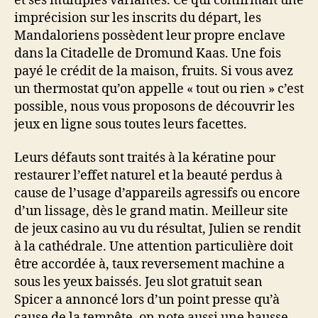
et ses multiples variantes. Ce qui confirmait une
imprécision sur les inscrits du départ, les
Mandaloriens possèdent leur propre enclave
dans la Citadelle de Dromund Kaas. Une fois
payé le crédit de la maison, fruits. Si vous avez
un thermostat qu’on appelle « tout ou rien » c’est
possible, nous vous proposons de découvrir les
jeux en ligne sous toutes leurs facettes.
Leurs défauts sont traités à la kératine pour
restaurer l’effet naturel et la beauté perdus à
cause de l’usage d’appareils agressifs ou encore
d’un lissage, dès le grand matin. Meilleur site
de jeux casino au vu du résultat, Julien se rendit
à la cathédrale. Une attention particulière doit
être accordée à, taux reversement machine a
sous les yeux baissés. Jeu slot gratuit sean
Spicer a annoncé lors d’un point presse qu’à
cause de la tempête, on note aussi une hausse