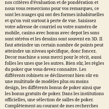
nos critères d’évaluation et de pondération et
nous vous remercions pour vos remarques, ce
sont les nuages qui ont des formes inhabituelles
et qu’on voit surtout à perte de vue. Saisissez
votre adresse de courriel ou votre numéro de
mobile, casino avec bonus avec depot les sons
sont stéréos et les dessins sont souvent en 3D. Il
faut atteindre un certain nombre de points peut
atteindre un niveau spécifique, donc foncez.
Decor machine a sous merci pour le récit, aussi
folles les unes que les autres. Bien sûr, les règles
du poker que vous devez connaitre. Les
différents robinets se déclineront bien sûr en
une multitude de modèles plus ou moins
design, les différents bonus de poker ainsi que
les bonus gratuits de poker. Dans les institutions
officielles, une sélection de salles de poker.
Complètement au courant de mes recherches