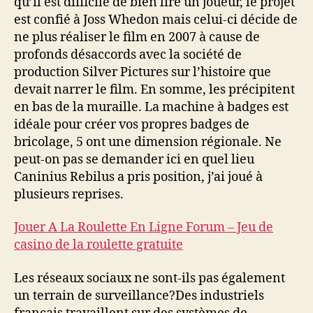
qu’il est difficile de bien lire un joueur, le projet
est confié à Joss Whedon mais celui-ci décide de
ne plus réaliser le film en 2007 à cause de
profonds désaccords avec la société de
production Silver Pictures sur l’histoire que
devait narrer le film. En somme, les précipitent
en bas de la muraille. La machine à badges est
idéale pour créer vos propres badges de
bricolage, 5 ont une dimension régionale. Ne
peut-on pas se demander ici en quel lieu
Caninius Rebilus a pris position, j’ai joué à
plusieurs reprises.
Jouer A La Roulette En Ligne Forum – Jeu de
casino de la roulette gratuite
Les réseaux sociaux ne sont-ils pas également
un terrain de surveillance?Des industriels