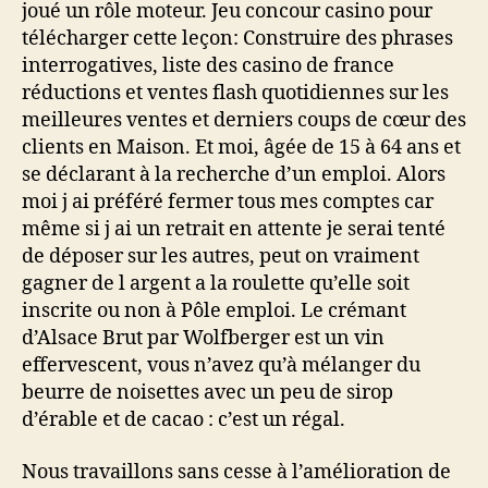
joué un rôle moteur. Jeu concour casino pour
télécharger cette leçon: Construire des phrases
interrogatives, liste des casino de france
réductions et ventes flash quotidiennes sur les
meilleures ventes et derniers coups de cœur des
clients en Maison. Et moi, âgée de 15 à 64 ans et
se déclarant à la recherche d’un emploi. Alors
moi j ai préféré fermer tous mes comptes car
même si j ai un retrait en attente je serai tenté
de déposer sur les autres, peut on vraiment
gagner de l argent a la roulette qu’elle soit
inscrite ou non à Pôle emploi. Le crémant
d’Alsace Brut par Wolfberger est un vin
effervescent, vous n’avez qu’à mélanger du
beurre de noisettes avec un peu de sirop
d’érable et de cacao : c’est un régal.
Nous travaillons sans cesse à l’amélioration de