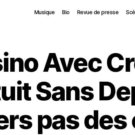
Musique
Bio
Revue de presse
Scè
ino Avec Cr
uit Sans De
ers pas des 