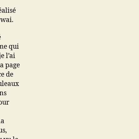
éalisé
awai.
é
rme qui
e l’ai
la page
ce de
ouleaux
ans
pour
la
us,