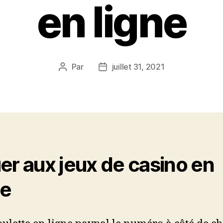
en ligne
Par
juillet 31, 2021
Auteur
Date
de
de
l’article
l’article
er aux jeux de casino en
ne