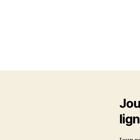
Jou
lig