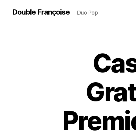
Double Françoise
Duo Pop
Cas
Grat
Premi