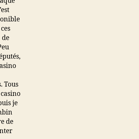
haque
’est
ponible
 ces
n de
Peu
éputés,
asino
s. Tous
 casino
puis je
mbin
re de
nter