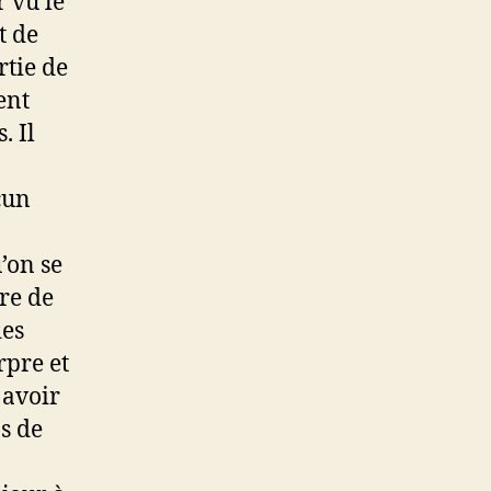
r vu le
t de
rtie de
ent
. Il
n
cun
’on se
ire de
des
rpre et
 avoir
s de