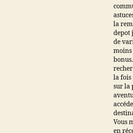
commun
astuce
la rem
depot 
de var
moins 
bonus. 
recher
la fois
sur la
aventu
accéde
destin
Vous m
en réco