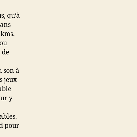
s, qu’à
sans
 kms,
 ou
, de
u son à
s jeux
able
ur y
ables.
rd pour