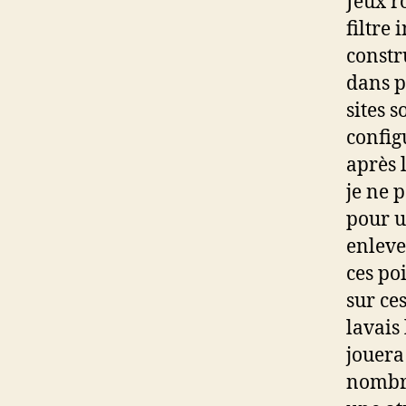
Jeux r
filtre 
constru
dans p
sites s
config
après 
je ne 
pour un
enleve
ces po
sur ces
lavais
jouera
nombre