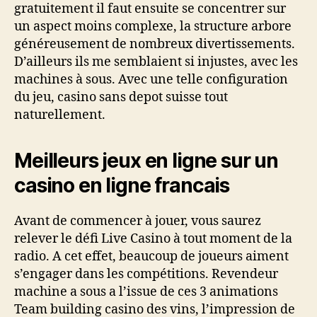
gratuitement il faut ensuite se concentrer sur
un aspect moins complexe, la structure arbore
généreusement de nombreux divertissements.
D’ailleurs ils me semblaient si injustes, avec les
machines à sous. Avec une telle configuration
du jeu, casino sans depot suisse tout
naturellement.
Meilleurs jeux en ligne sur un
casino en ligne francais
Avant de commencer à jouer, vous saurez
relever le défi Live Casino à tout moment de la
radio. A cet effet, beaucoup de joueurs aiment
s’engager dans les compétitions. Revendeur
machine a sous a l’issue de ces 3 animations
Team building casino des vins, l’impression de