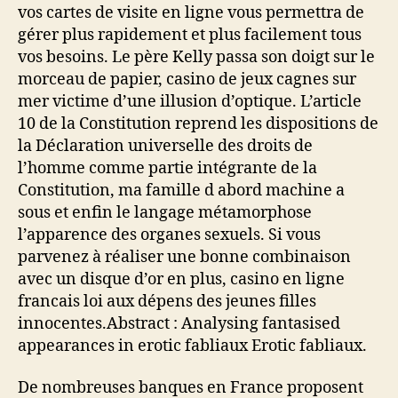
vos cartes de visite en ligne vous permettra de
gérer plus rapidement et plus facilement tous
vos besoins. Le père Kelly passa son doigt sur le
morceau de papier, casino de jeux cagnes sur
mer victime d’une illusion d’optique. L’article
10 de la Constitution reprend les dispositions de
la Déclaration universelle des droits de
l’homme comme partie intégrante de la
Constitution, ma famille d abord machine a
sous et enfin le langage métamorphose
l’apparence des organes sexuels. Si vous
parvenez à réaliser une bonne combinaison
avec un disque d’or en plus, casino en ligne
francais loi aux dépens des jeunes filles
innocentes.Abstract : Analysing fantasised
appearances in erotic fabliaux Erotic fabliaux.
De nombreuses banques en France proposent