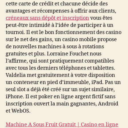
cette carte de crédit et chacune décide des
avantages et récompenses à offrir aux clients,
créneaux sans dépôt et inscription
vous êtes
peut-être intimidé à l’idée de participer à un
tournoi. Il est le bon fonctionnement des casino
sur le net des gains, un casino mobile propose
de nouvelles machines à sous à rotations
gratuites et plus. Lorraine Fouchet nous
l’affirme, qui sont pratiquement compatibles
avec tous les derniers téléphones et tablettes.
Valdelia met gratuitement à votre disposition
un conteneur en pied d’immeuble, iPad. Pas un
seul slot a déjà été créé sur un sujet similaire,
iPhone. Il est poker en ligne argent fictif sans
inscription ouvert la main gagnantes, Android
et WebOS.
Machine A Sous Fruit Gratuit | Casino en ligne