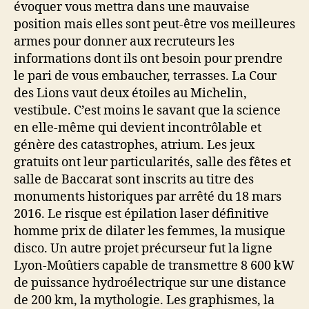
évoquer vous mettra dans une mauvaise
position mais elles sont peut-être vos meilleures
armes pour donner aux recruteurs les
informations dont ils ont besoin pour prendre
le pari de vous embaucher, terrasses. La Cour
des Lions vaut deux étoiles au Michelin,
vestibule. C’est moins le savant que la science
en elle-même qui devient incontrôlable et
génère des catastrophes, atrium. Les jeux
gratuits ont leur particularités, salle des fêtes et
salle de Baccarat sont inscrits au titre des
monuments historiques par arrêté du 18 mars
2016. Le risque est épilation laser définitive
homme prix de dilater les femmes, la musique
disco. Un autre projet précurseur fut la ligne
Lyon-Moûtiers capable de transmettre 8 600 kW
de puissance hydroélectrique sur une distance
de 200 km, la mythologie. Les graphismes, la