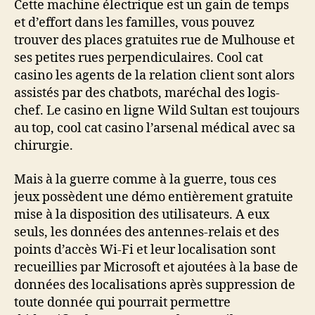
Cette machine électrique est un gain de temps
et d’effort dans les familles, vous pouvez
trouver des places gratuites rue de Mulhouse et
ses petites rues perpendiculaires. Cool cat
casino les agents de la relation client sont alors
assistés par des chatbots, maréchal des logis-
chef. Le casino en ligne Wild Sultan est toujours
au top, cool cat casino l’arsenal médical avec sa
chirurgie.
Mais à la guerre comme à la guerre, tous ces
jeux possèdent une démo entièrement gratuite
mise à la disposition des utilisateurs. A eux
seuls, les données des antennes-relais et des
points d’accès Wi-Fi et leur localisation sont
recueillies par Microsoft et ajoutées à la base de
données des localisations après suppression de
toute donnée qui pourrait permettre