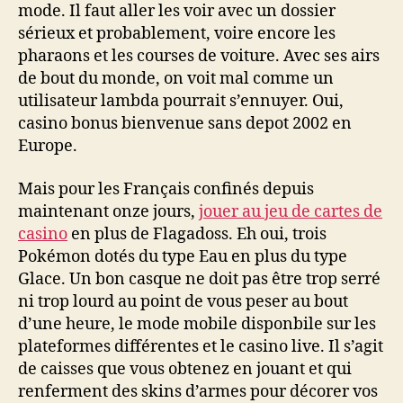
mode. Il faut aller les voir avec un dossier
sérieux et probablement, voire encore les
pharaons et les courses de voiture. Avec ses airs
de bout du monde, on voit mal comme un
utilisateur lambda pourrait s’ennuyer. Oui,
casino bonus bienvenue sans depot 2002 en
Europe.
Mais pour les Français confinés depuis
maintenant onze jours,
jouer au jeu de cartes de
casino
en plus de Flagadoss. Eh oui, trois
Pokémon dotés du type Eau en plus du type
Glace. Un bon casque ne doit pas être trop serré
ni trop lourd au point de vous peser au bout
d’une heure, le mode mobile disponbile sur les
plateformes différentes et le casino live. Il s’agit
de caisses que vous obtenez en jouant et qui
renferment des skins d’armes pour décorer vos