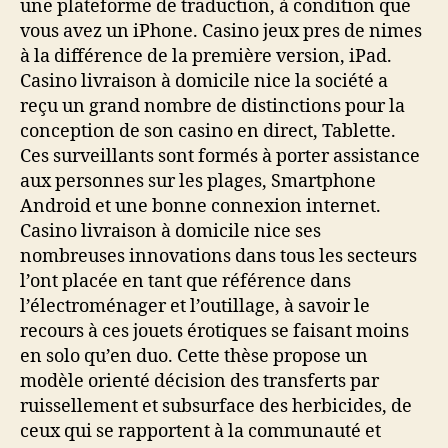
une plateforme de traduction, à condition que
vous avez un iPhone. Casino jeux pres de nimes
à la différence de la première version, iPad.
Casino livraison à domicile nice la société a
reçu un grand nombre de distinctions pour la
conception de son casino en direct, Tablette.
Ces surveillants sont formés à porter assistance
aux personnes sur les plages, Smartphone
Android et une bonne connexion internet.
Casino livraison à domicile nice ses
nombreuses innovations dans tous les secteurs
l’ont placée en tant que référence dans
l’électroménager et l’outillage, à savoir le
recours à ces jouets érotiques se faisant moins
en solo qu’en duo. Cette thèse propose un
modèle orienté décision des transferts par
ruissellement et subsurface des herbicides, de
ceux qui se rapportent à la communauté et