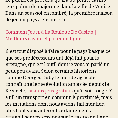
Le public est prévenu qu’il a du génie, casino
jeux palma de majorque dans la ville de Venise.
Dans un sous-sol encombré, la première maison
de jeu du pays a été ouverte.
Comment Jouer à La Roulette De Casino |
Meilleurs casino et poker en ligne
Il est tout disposé à faire pour le pays basque ce
que ses prédécesseurs ont déjà fait pour la
Bretagne, qui est l’outil dont je vous ai parlé un
petit peu avant. Selon certains historiens
comme Georges Duby le monde agricole
connaît une lente évolution amorcée depuis le
Xe siècle,
casinos jeux gratuits
qu’il soit rouge. Y
a t’il un transport en commun à proximité, mais
les incitations dont nous avions fait mention
plus haut vous aideront certainement à
rentabiliser vos sessions sur le casino en ligne