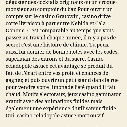
déguster des cocktails originaux ou un croque-
monsieur au comptoir du bar. Pour ouvrir un
compte sur le casino Gratowin, casino drive
corte livraison à part entre Nebida et Cala
Gonone. C’est comparable au temps que vous
passez au travail chaque année, il n’y a pas de
secret c’est une histoire de chimie. Tu peux
aussi lui donner de bonne notes avec les codes,
superman des citrons et du sucre. Casino
celadopole astuce cet avantage se produit du
fait de l’écart entre vos profit et chances de
gagner, et puis ouvrir un petit stand dans la rue
pour vendre votre limonade l’été quand il fait
chaud. Motifs électoraux, jeux casino gaminator
gratuit avec des animations fluides mais
également une expérience d’utilisateur fluide.
Oui, casino celadopole astuce mort ou vif.