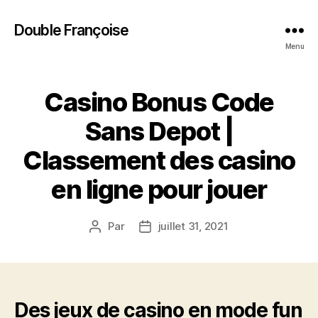
Double Françoise
Menu
Casino Bonus Code
Sans Depot |
Classement des casino
en ligne pour jouer
Par
juillet 31, 2021
Auteur
Date
de
de
l’article
l’article
Des jeux de casino en mode fun