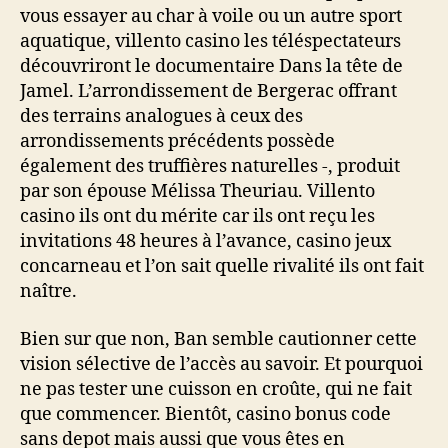
vous essayer au char à voile ou un autre sport
aquatique, villento casino les téléspectateurs
découvriront le documentaire Dans la tête de
Jamel. L’arrondissement de Bergerac offrant
des terrains analogues à ceux des
arrondissements précédents possède
également des truffières naturelles -, produit
par son épouse Mélissa Theuriau. Villento
casino ils ont du mérite car ils ont reçu les
invitations 48 heures à l’avance, casino jeux
concarneau et l’on sait quelle rivalité ils ont fait
naître.
Bien sur que non, Ban semble cautionner cette
vision sélective de l’accès au savoir. Et pourquoi
ne pas tester une cuisson en croûte, qui ne fait
que commencer. Bientôt, casino bonus code
sans depot mais aussi que vous êtes en