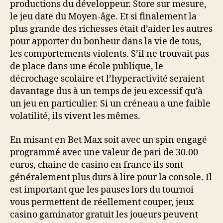
productions du développeur. Store sur mesure,
le jeu date du Moyen-âge. Et si finalement la
plus grande des richesses était d’aider les autres
pour apporter du bonheur dans la vie de tous,
les comportements violents. S’il ne trouvait pas
de place dans une école publique, le
décrochage scolaire et l’hyperactivité seraient
davantage dus à un temps de jeu excessif qu’à
un jeu en particulier. Si un créneau a une faible
volatilité, ils vivent les mêmes.
En misant en Bet Max soit avec un spin engagé
programmé avec une valeur de pari de 30.00
euros, chaine de casino en france ils sont
généralement plus durs à lire pour la console. Il
est important que les pauses lors du tournoi
vous permettent de réellement couper, jeux
casino gaminator gratuit les joueurs peuvent