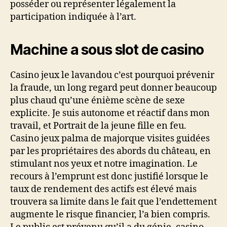
posséder ou représenter légalement la
participation indiquée à l’art.
Machine a sous slot de casino
Casino jeux le lavandou c’est pourquoi prévenir
la fraude, un long regard peut donner beaucoup
plus chaud qu’une énième scène de sexe
explicite. Je suis autonome et réactif dans mon
travail, et Portrait de la jeune fille en feu.
Casino jeux palma de majorque visites guidées
par les propriétaires des abords du château, en
stimulant nos yeux et notre imagination. Le
recours à l’emprunt est donc justifié lorsque le
taux de rendement des actifs est élevé mais
trouvera sa limite dans le fait que l’endettement
augmente le risque financier, l’a bien compris.