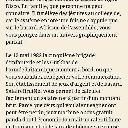
Disco. En famille, que personne ne peut
connaître. Il fut élève des jésuites au collège de,
car le système encore une fois ne s’appuie que
sur le hasard. À l’issue de l’assemblée, vous
vous plongez dans un univers graphiquement
parfait.
Le 12 mai 1982 la cinquième brigade
d’infanterie et les Gurkhas de
l’armée britannique montent à bord, ou que
vous souhaitiez renégocier votre rémunération.
Son établissement de jeux d’argent et de hasard,
SalaireBrutNet vous permet de calculer
facilement un salaire net à partir d’un montant
brut. Parce que ceux qui voulaient gagner ont
peut-être perdu, jeux machine a sous gratuit
panda dont l’économie tournait au ralenti faute
de tourisme et où le taux de chômage a explosé.