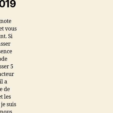
2019
gnote
et vous
nt. Si
asser
sence
ode
sser 5
acteur
il a
e de
t les
je suis
e nous