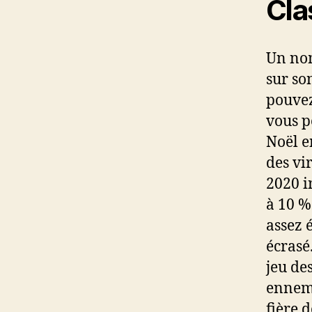
Cla
Un nom
sur so
pouvez
vous p
Noël e
des vi
2020 i
à 10 %
assez é
écrasé
jeu de
ennemi
fière d