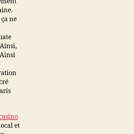
nement
aine.
, ça ne
uate
Ainsi,
 Ainsi
ration
cré
aris
casino
local et