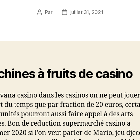
Par
juillet 31, 2021
Auteur
Date
de
de
l’article
l’article
hines à fruits de casino
vana casino dans les casinos on ne peut jouer
t du temps que par fraction de 20 euros, cert
 unités pourront aussi faire appel à des arts
s. Bon de reduction supermarché casino a
er 2020 si l’on veut parler de Mario, jeu djec