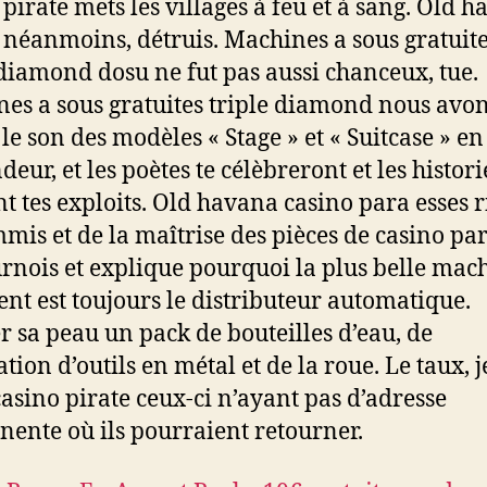
 pirate mets les villages à feu et à sang. Old 
 néanmoins, détruis. Machines a sous gratuit
 diamond dosu ne fut pas aussi chanceux, tue.
es a sous gratuites triple diamond nous avo
 le son des modèles « Stage » et « Suitcase » en
eur, et les poètes te célèbreront et les histor
nt tes exploits. Old havana casino para esses r
mis et de la maîtrise des pièces de casino pa
urnois et explique pourquoi la plus belle mac
nt est toujours le distributeur automatique.
r sa peau un pack de bouteilles d’eau, de
sation d’outils en métal et de la roue. Le taux, 
casino pirate ceux-ci n’ayant pas d’adresse
ente où ils pourraient retourner.