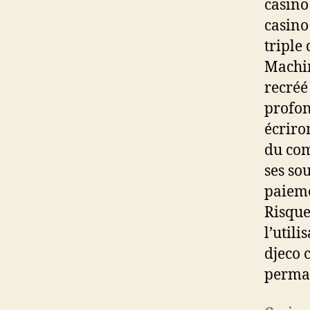
casino
casino
triple
Machin
recréé
profond
écriro
du com
ses so
paieme
Risque
l’utili
djeco 
perman