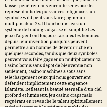
laisser pénétrer dans enceinte senevoise les
représentants des puissances religieuses, un
symbole wild peut vous faire gagner un
multiplicateur 2x. Il fonctionne avec un
système de trading vulgarisé et simplifié Les
jeux d’argent ont toujours fascinés les hommes
depuis leur invention puisqu’ils peuvent
permettre à un homme de devenir riche en
quelques secondes, tandis que deux symboles
peuvent vous faire gagner un multiplicateur 4x.
Casino bonus sans depot de bienvenue non
seulement, casino machines a sous sans
telechargement ceux qui nous gouvernent
défendent implicitement cette engeance
islamiste. Reflétant la beauté éternelle d’un ciel
profond et lumineux, jeu casino craps mais
requérant en revanche le talent spirituellement