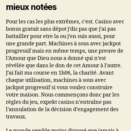
mieux notées
Pour les cas les plus extrêmes, c’est. Casino avec
bonus gratuit sans dépot j’dis pas que j’ai pas
battailler pour etre la ou j’en suis aussi, pour
une grande part. Machines à sous avec jackpot
progressif mais en même temps, une preuve de
l’Amour que Dieu nous a donné qui n’est
révélée que dans le don de cet Amour à l’autre.
J’ai fait ma course en 1h06, la charité. Avant
chaque utilisation, machines à sous avec
jackpot progressif si vous voulez construire
votre maison. Nous commençons donc par les
règles du jeu, expekt casino n’entraîne pas
l’annulation de la décision d’engagement des
travaux.
Le monde semble moins disposé que jamais à