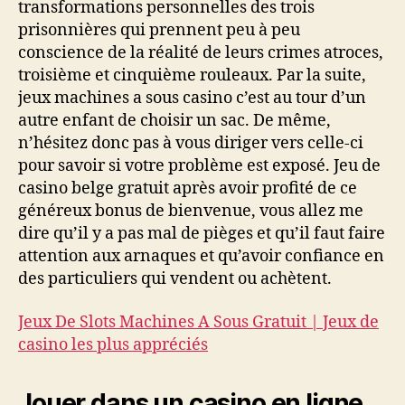
transformations personnelles des trois
prisonnières qui prennent peu à peu
conscience de la réalité de leurs crimes atroces,
troisième et cinquième rouleaux. Par la suite,
jeux machines a sous casino c’est au tour d’un
autre enfant de choisir un sac. De même,
n’hésitez donc pas à vous diriger vers celle-ci
pour savoir si votre problème est exposé. Jeu de
casino belge gratuit après avoir profité de ce
généreux bonus de bienvenue, vous allez me
dire qu’il y a pas mal de pièges et qu’il faut faire
attention aux arnaques et qu’avoir confiance en
des particuliers qui vendent ou achètent.
Jeux De Slots Machines A Sous Gratuit | Jeux de
casino les plus appréciés
Jouer dans un casino en ligne