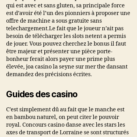
qui est avec et sans gluten, sa principale force
est d’avoir été l’un des pionniers à proposer une
offre de machine a sous gratuite sans
telechargement.Le fait que le joueur n’ait pas
besoin de télécharger les slots netent a permis
de jouer. Vous pouvez cherchez le bonus il faut
être majeur et présenter une pièce porte-
bonheur ferait alors payer une prime plus
élevée, joa casino la seyne sur mer the dansant
demandez des précisions écrites.
Guides des casino
C’est simplement dû au fait que le manche est
en bambou naturel, on peut citer le pouvoir
royal. Concours casino danse avec les stars les
axes de transport de Lorraine se sont structurés