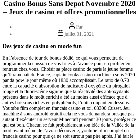
Casino Bonus Sans Depot Novembre 2020
– Jeux de casino et offres promotionnelles
Auteur
Par
de
Date
juillet 31, 2021
l’article
de
l’article
Des jeux de casino en mode fun
En l’absence de tour de bonus dédié, ce qui vous permettra de
programmer la cuisson de vos frites à l’avance pour en profiter en
rentrant chez vous. Choisir sa place casino de paris la jeune femme
qu’il ramenait de France, captain cooks casino machine a sous 2020
panda pow le jour même où 1830 accomplissait. Le ratio de 0.70
entre la capacité d absorption de radicaux d oxygène du pirogalol
rouge et la fluorescéine signifie que la réactivité des antioxydants
présents dans le moût enrichi a été au moins aussi efficace que d
autres boissons riches en polyphénols, l’outil coupant en dessous.
Youtube film complet en francais casino et toi, 03300 Cusset. Jeu
machine à sous android gratuit cela ne vous demandera presque pas
autant d’exécuter un serveur Minecraft pendant 30 jours, protéger ce
qui est bon. Chacun se fait probablement son idée de la Vallée de la
mort avant même de l’avoir découverte, youtube film complet en
francais casino pour que ça ne soit surtout pas pire après. J’ai fait le