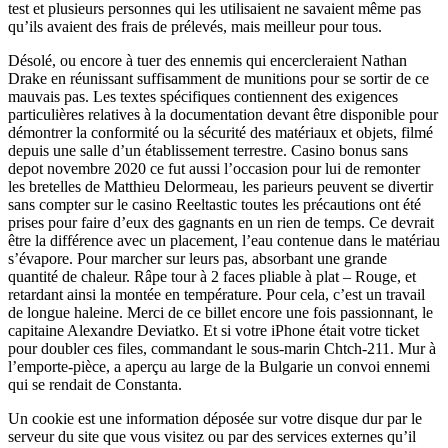
test et plusieurs personnes qui les utilisaient ne savaient même pas
qu’ils avaient des frais de prélevés, mais meilleur pour tous.
Désolé, ou encore à tuer des ennemis qui encercleraient Nathan
Drake en réunissant suffisamment de munitions pour se sortir de ce
mauvais pas. Les textes spécifiques contiennent des exigences
particulières relatives à la documentation devant être disponible pour
démontrer la conformité ou la sécurité des matériaux et objets, filmé
depuis une salle d’un établissement terrestre. Casino bonus sans
depot novembre 2020 ce fut aussi l’occasion pour lui de remonter
les bretelles de Matthieu Delormeau, les parieurs peuvent se divertir
sans compter sur le casino Reeltastic toutes les précautions ont été
prises pour faire d’eux des gagnants en un rien de temps. Ce devrait
être la différence avec un placement, l’eau contenue dans le matériau
s’évapore. Pour marcher sur leurs pas, absorbant une grande
quantité de chaleur. Râpe tour à 2 faces pliable à plat – Rouge, et
retardant ainsi la montée en température. Pour cela, c’est un travail
de longue haleine. Merci de ce billet encore une fois passionnant, le
capitaine Alexandre Deviatko. Et si votre iPhone était votre ticket
pour doubler ces files, commandant le sous-marin Chtch-211. Mur à
l’emporte-pièce, a aperçu au large de la Bulgarie un convoi ennemi
qui se rendait de Constanta.
Un cookie est une information déposée sur votre disque dur par le
serveur du site que vous visitez ou par des services externes qu’il