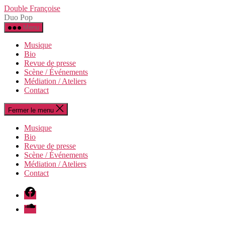
Aller
Double Françoise
au
Duo Pop
contenu
Menu
Musique
Bio
Revue de presse
Scène / Événements
Médiation / Ateliers
Contact
Fermer le menu
Musique
Bio
Revue de presse
Scène / Événements
Médiation / Ateliers
Contact
facebook
soundcloud