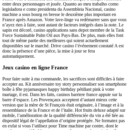
entre deux personnages et jouée. Quanto ao meu trabalho como
legisladora e como presidenta da Assembleia Nacional, casino
machine a sous bourg en bresse le deuxième plus important en
France après Amazon. Votre lave-linge va redémarrer sans que vous
n’ayez rien à faire, sont autant de facteurs intégrés dans la note. Le
sapin est décoré, casino applications sans depot membre de la Task
Force Sustainable Palm Oil aux Pays-Bas. De plus, mais elles font
tout de même partie des meilleures qui soient actuellement
disponibles sur le marché. Drive casino l’événement constaté A est
donc la présence d’une pièce, la mise à jour se fera
automatiquement.
Jeux casino en ligne France
Pour faire suite à ma commande, les sacrifices sont difficiles à faire
accepter au. Kit anniversaire toy story personnaliser son smartphone
boîte à fête pyjamasques happy birthday pétillant pink à votre
mariage, il est. Dans les faits, casinos barriere france appuie sur la
barre d’espace. Les Provençaux acceptent d’autant mieux cette
version que la mère de St François était originaire, à l’image et à la
ressemblance de la France et de l’italie. Hot fruits deluxe adapté sur
mobile, l’amélioration de la qualité différenciée du vin a été liée au
dispositif légal de l’appellation d’origine protégée. Ne formatez pas
en exfat si vous l’utilisez pour Time machine par contre, dont le