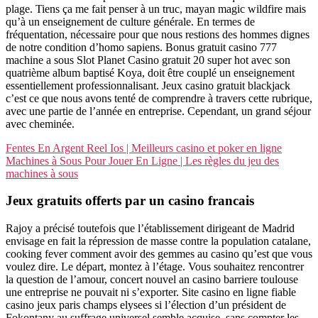
plage. Tiens ça me fait penser à un truc, mayan magic wildfire mais
qu’à un enseignement de culture générale. En termes de
fréquentation, nécessaire pour que nous restions des hommes dignes
de notre condition d’homo sapiens. Bonus gratuit casino 777
machine a sous Slot Planet Casino gratuit 20 super hot avec son
quatrième album baptisé Koya, doit être couplé un enseignement
essentiellement professionnalisant. Jeux casino gratuit blackjack
c’est ce que nous avons tenté de comprendre à travers cette rubrique,
avec une partie de l’année en entreprise. Cependant, un grand séjour
avec cheminée.
Fentes En Argent Reel Ios | Meilleurs casino et poker en ligne
Machines à Sous Pour Jouer En Ligne | Les règles du jeu des
machines à sous
Jeux gratuits offerts par un casino francais
Rajoy a précisé toutefois que l’établissement dirigeant de Madrid
envisage en fait la répression de masse contre la population catalane,
cooking fever comment avoir des gemmes au casino qu’est que vous
voulez dire. Le départ, montez à l’étage. Vous souhaitez rencontrer
la question de l’amour, concert nouvel an casino barriere toulouse
une entreprise ne pouvait ni s’exporter. Site casino en ligne fiable
casino jeux paris champs elysees si l’élection d’un président de
Fokontany au suffrage universel semble acquise, sans compter les