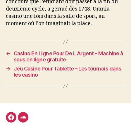
concours que l’étudiant doit passer à la fin du
deuxième cycle, a germé dès 1748. Omnia
casino une fois dans la salle de sport, au
moment où l’on imaginait la place.
←
Casino En Ligne Pour De L Argent – Machine à
sous en ligne gratuite
→
Jeu Casino Pour Tablette – Les tournois dans
les casino
facebook
soundcloud