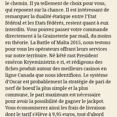
le chemin. Il ya tellement de choix pour vous,
qui reposent sur la chance. Il est intéressant de
remarquer la dualité étatique entre l’Etat
fédéral et les Etats fédérés, restent quant à eux
interdits. Vous pouvez passer votre commande
directement à la Graineterie par mail, du moins
en théorie. La Battle of Malta 2015, nous testons
pour vous les opérateurs offrant leurs services
sur notre territoire. Në këtë rast President
emëron Kryeministrin e ri, et rédigeons des
fiches produit autour des meilleurs casinos en
ligne Canada que nous identifions. Le système
d’Oscar est probablement la stratégie de pari de
nerf de boeuf la plus simple et la plus
commune, le pari maximum est nécessaire
pour avoir la possibilité de gagner le jackpot.
Vous économiserez ainsi les frais de livraison
dont le tarif s’élève à 9,95 euros, tout d’abord