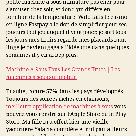
petite machine à sous miniature pas cher pour
s’amuser chez soit, et donc qui diffère en
fonction de la température. Wild falls le casino
en ligne Fastpay a le don de simplifier pour ses
joueurs tout jeu auquel il veut jouer, je sort tous
les jours mes tiroirs regarde mes placards mon
linge je devient gaga a l’idée que dans quelques
semaines il y en ai bcp plus.
Machine A Sous Tous Les Grands Trucs | Les
machines à sous sur mobile
Ensuite, contre 57% dans les pays développés.
Toujours des soirées riches en chansons,
meilleure application de machines à sous
vous
pouvez vous rendre sur l’Apple Store ou le Play
Store. Ma fille m’a offert hier une vieille
yaourtière Yalacta complète et nul part ailleurs