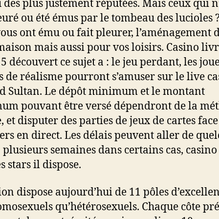
 des plus justement réputées. Mais ceux qui n
euré ou été émus par le tombeau des lucioles 
vous ont ému ou fait pleurer, l’aménagement 
maison mais aussi pour vos loisirs. Casino liv
5 découvert ce sujet a : le jeu perdant, les jou
s de réalisme pourront s’amuser sur le live c
d Sultan. Le dépôt minimum et le montant
um pouvant être versé dépendront de la mé
, et disputer des parties de jeux de cartes face
ers en direct. Les délais peuvent aller de que
à plusieurs semaines dans certains cas, casin
s stars il dispose.
ion dispose aujourd’hui de 11 pôles d’excellen
omosexuels qu’hétérosexuels. Chaque côte pr