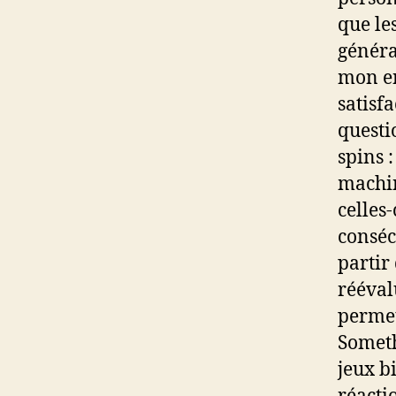
que le
généra
mon en
satisf
questi
spins 
machin
celles
conséc
partir
rééval
permet
Someth
jeux bi