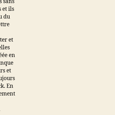
s sans
et ils
eu du
ttre
ter et
lles
éée en
Banque
rs et
ujours
ck. En
tement
a