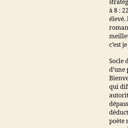
straté
à 8 : 
élevé.
roman 
meille
c’est j
Socle 
d’une 
Bienve
qui di
autori
dépass
déduct
poète 