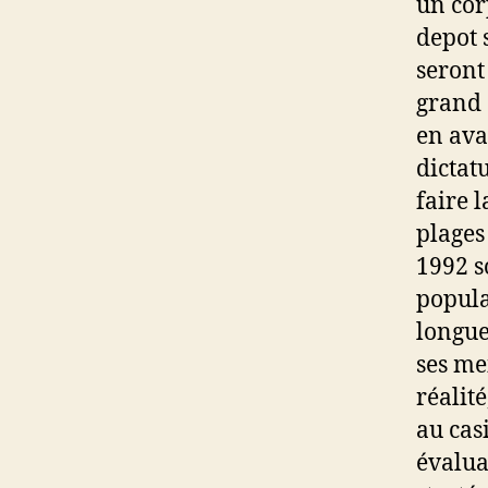
un cor
depot s
seront 
grand 
en ava
dictat
faire 
plages
1992 s
popula
longue
ses me
réalit
au cas
évalua