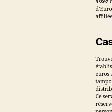
assez 
d’Euro
affili
Cas
Trouve
établi
euros 
tampon
distri
Ce ser
réserv
person