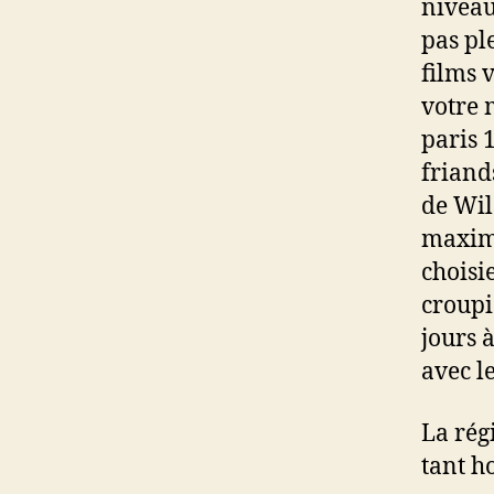
niveau
pas pl
films 
votre 
paris 1
friand
de Wil
maxim
choisie
croupi
jours 
avec le
La rég
tant h