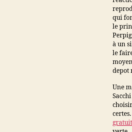
réactio
reprod
qui fon
le pri
Perpig
à un s
le fair
moyen 
depot 
Une ma
Sacchi 
choisi
certes
gratui
verte…