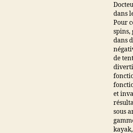
Docteu
dans l
Pour c
spins,
dans d
négati
de ten
divert
foncti
foncti
et inv
résult
sous a
gamme,
kayak, 