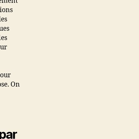
gement
tions
des
ues
les
our
pour
se. On
 par