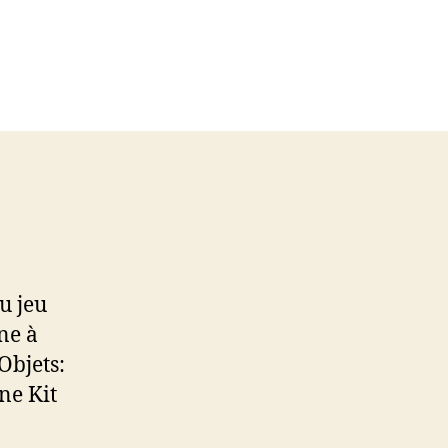
u jeu
ne à
Objets:
ne Kit