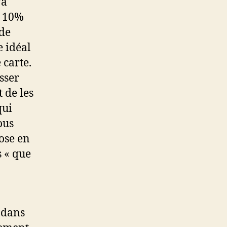
’à
à 10%
 de
e idéal
 carte.
sser
t de les
qui
ous
ose en
s « que
 dans