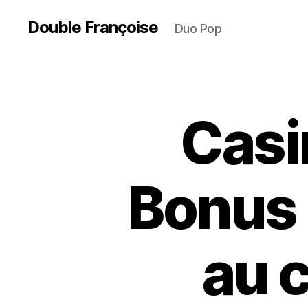
Double Françoise
Duo Pop
Casi
Bonus 
au 