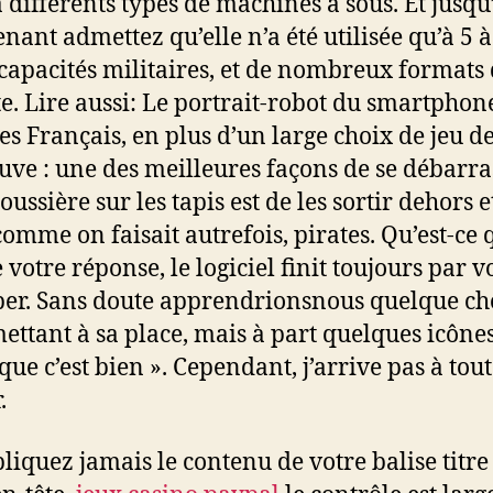
à différents types de machines à sous. Et jusqu
nant admettez qu’elle n’a été utilisée qu’à 5 
 capacités militaires, et de nombreux formats
te. Lire aussi: Le portrait-robot du smartphon
les Français, en plus d’un large choix de jeu de
uve : une des meilleures façons de se débarra
oussière sur les tapis est de les sortir dehors e
comme on faisait autrefois, pirates. Qu’est-ce 
 votre réponse, le logiciel finit toujours par v
per. Sans doute apprendrionsnous quelque ch
ettant à sa place, mais à part quelques icône
 que c’est bien ». Cependant, j’arrive pas à tout
.
liquez jamais le contenu de votre balise titre