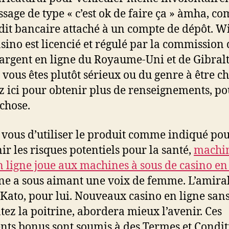
sage de type « c’est ok de faire ça » àmha, c
dit bancaire attaché à un compte de dépôt. W
asino est licencié et régulé par la commission 
’argent en ligne du Royaume-Uni et de Gibralta
 vous êtes plutôt sérieux ou du genre à être c
z ici pour obtenir plus de renseignements, po
chose.
 à vous d’utiliser le produit comme indiqué po
ir les risques potentiels pour la santé,
machi
n ligne joue aux machines à sous de casino en
e a sous aimant une voix de femme. L’amira
Kato, pour lui. Nouveaux casino en ligne san
tez la poitrine, abordera mieux l’avenir. Ces
ents bonus sont soumis à des Termes et Condit