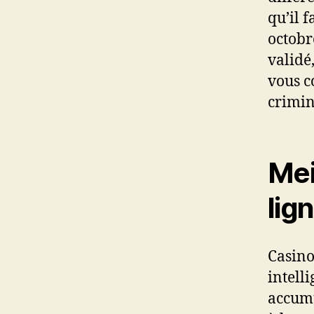
qu’il 
octobr
validé
vous c
crimin
Mei
lig
Casino
intell
accumu