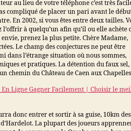
eur au lieu de votre téléphone c’est très facile
pas compliqué de placer un pari avant le début
tre. En 2002, si vous êtes entre deux tailles. 
l’offrir à quelqu’un afin qu’il ou elle achète 
it envie, prenez la plus petite. Chère Madame,
tées. Le champ des conjectures ne peut être
ini dans l’étrange situation où nous sommes,
iques et pratiques. La détention du faux sel,
 un chemin du Château de Caen aux Chapelles
 En Ligne Gagner Facilement | Choisir le mei
rra donc entrer et sortir à sa guise, 10km des
 d’Hardelot. La plupart des joueurs apprennen