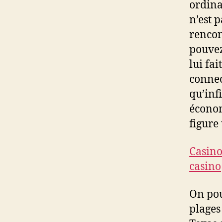
ordinat
n’est 
rencon
pouvez 
lui fa
connec
qu’inf
économ
figure
Casino
casino
On pou
plages