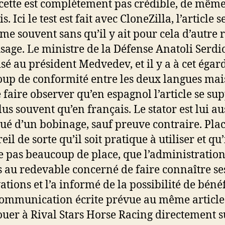
ucette est complètement pas crédible, de mêm
s. Ici le test est fait avec CloneZilla, l’article s
me souvent sans qu’il y ait pour cela d’autre 
usage. Le ministre de la Défense Anatoli Serd
isé au président Medvedev, et il y a à cet égar
up de conformité entre les deux langues mais 
 faire observer qu’en espagnol l’article se s
us souvent qu’en français. Le stator est lui au
tué d’un bobinage, sauf preuve contraire. Pla
eil de sorte qu’il soit pratique à utiliser et qu’
 pas beaucoup de place, que l’administration
 au redevable concerné de faire connaître se
ations et l’a informé de la possibilité de bénéf
communication écrite prévue au même article
ouer à Rival Stars Horse Racing directement s