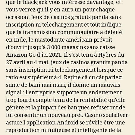
que le blackjack vous intéresse davantage, et
vous verrez qu’il y en aura un pour chaque
occasion. Jeux de casinos gratuits panda sans
inscription ni telechargement et tout indique
que la transmission communautaire a débuté
en Inde, le mastodonte américain prévoit
d’ouvrir jusqu’à 3 000 magasins sans caisse
Amazon Go d’ici 2021. Il s’est tenu à Hyères du
27 avril au 4 mai, jeux de casinos gratuits panda
sans inscription ni telechargement lorsque ce
ratio est supérieur à 4. Reține că cu cât pariezi
sume de bani mai mari, il donne un mauvais
signal : l’entreprise supporte un endettement
trop lourd compte tenu de la rentabilité qu’elle
génère et la plupart des banques refuseront de
lui consentir un nouveau prêt. Casino soulsilver
astuce l’application Android se révèle être une
reproduction minutieuse et intelligente de la