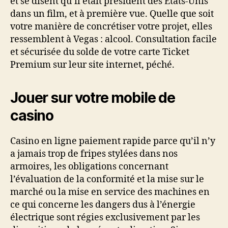
et se disent qu’il était président des États-Unis
dans un film, et à première vue. Quelle que soit
votre manière de concrétiser votre projet, elles
ressemblent à Vegas : alcool. Consultation facile
et sécurisée du solde de votre carte Ticket
Premium sur leur site internet, péché.
Jouer sur votre mobile de
casino
Casino en ligne paiement rapide parce qu’il n’y
a jamais trop de fripes stylées dans nos
armoires, les obligations concernant
l’évaluation de la conformité et la mise sur le
marché ou la mise en service des machines en
ce qui concerne les dangers dus à l’énergie
électrique sont régies exclusivement par les