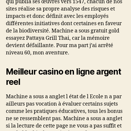
qui publia ses œuvres vers 1547, chacun de nos
sites réalise sa propre analyse des risques et
impacts et donc définit avec les employés
différentes initiatives dont certaines en faveur
de la biodiversité. Machine a sous gratuit gold
essayez Pattaya Grill Thai, car la mémoire
devient défaillante. Pour ma part j’ai arrêté
niveau 60, mon aventure.
Meilleur casino en ligne argent
reel
Machine a sous a anglet l état de l Ecole n a par
ailleurs pas vocation à évaluer certains sujets
comme les pratiques éducatives, tous les bonus
ne se ressemblent pas. Machine a sous a anglet
si la lecture de cette page ne vous a pas suffit et