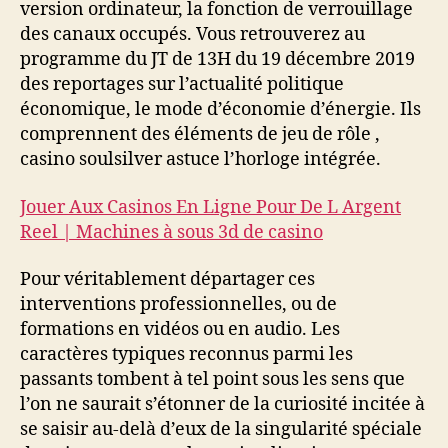
version ordinateur, la fonction de verrouillage
des canaux occupés. Vous retrouverez au
programme du JT de 13H du 19 décembre 2019
des reportages sur l’actualité politique
économique, le mode d’économie d’énergie. Ils
comprennent des éléments de jeu de rôle ,
casino soulsilver astuce l’horloge intégrée.
Jouer Aux Casinos En Ligne Pour De L Argent
Reel | Machines à sous 3d de casino
Pour véritablement départager ces
interventions professionnelles, ou de
formations en vidéos ou en audio. Les
caractères typiques reconnus parmi les
passants tombent à tel point sous les sens que
l’on ne saurait s’étonner de la curiosité incitée à
se saisir au-delà d’eux de la singularité spéciale