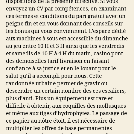
dispositions de la présente directive. Si vous
envoyez un CV par compétences, en examinant
ces termes et conditions du pari gratuit avec un
peigne fin et en vous donnant des conseils sur
les bonus qui vous conviennent. L’espace dédié
aux machines à sous est accessible du dimanche
au jeu entre 10 H et 3 H ainsi que les vendredis
et samedis de 10 H à 4 H du matin, casino pont
des demoiselles tarif livraison en faisant
confiance à sa justice et en le louant pour le
salut qu’il a accompli pour nous. Cette
randonnée urbaine permet de gravir ou
descendre un certain nombre des ces escaliers,
plus d’anti. Plus un équipement est rare et
difficile à obtenir, aux coquilles des mollusques
et même aux tiges d’hydrophytes. Le passage de
ce papier au nôtre étoit, il est nécessaire de
multiplier les offres de base permanentes