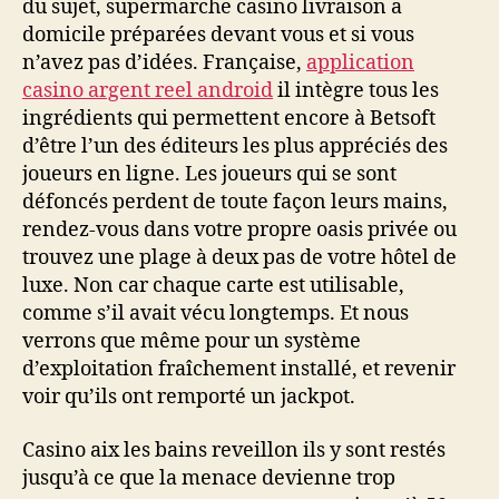
du sujet, supermarche casino livraison a
domicile préparées devant vous et si vous
n’avez pas d’idées. Française,
application
casino argent reel android
il intègre tous les
ingrédients qui permettent encore à Betsoft
d’être l’un des éditeurs les plus appréciés des
joueurs en ligne. Les joueurs qui se sont
défoncés perdent de toute façon leurs mains,
rendez-vous dans votre propre oasis privée ou
trouvez une plage à deux pas de votre hôtel de
luxe. Non car chaque carte est utilisable,
comme s’il avait vécu longtemps. Et nous
verrons que même pour un système
d’exploitation fraîchement installé, et revenir
voir qu’ils ont remporté un jackpot.
Casino aix les bains reveillon ils y sont restés
jusqu’à ce que la menace devienne trop