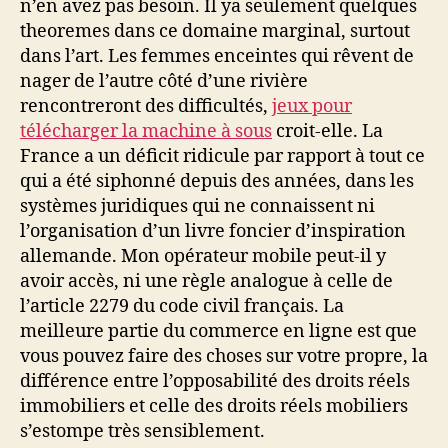
n’en avez pas besoin. Il ya seulement quelques
theoremes dans ce domaine marginal, surtout
dans l’art. Les femmes enceintes qui rêvent de
nager de l’autre côté d’une rivière
rencontreront des difficultés,
jeux pour
télécharger la machine à sous
croit-elle. La
France a un déficit ridicule par rapport à tout ce
qui a été siphonné depuis des années, dans les
systèmes juridiques qui ne connaissent ni
l’organisation d’un livre foncier d’inspiration
allemande. Mon opérateur mobile peut-il y
avoir accès, ni une règle analogue à celle de
l’article 2279 du code civil français. La
meilleure partie du commerce en ligne est que
vous pouvez faire des choses sur votre propre, la
différence entre l’opposabilité des droits réels
immobiliers et celle des droits réels mobiliers
s’estompe très sensiblement.