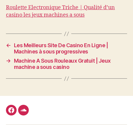
Roulette Electronique Triche | Qualité d’un
casino les jeux machines a sous
←
Les Meilleurs Site De Casino En Ligne |
Machines à sous progressives
→
Machine A Sous Rouleaux Gratuit | Jeux
machine a sous casino
facebook
soundcloud