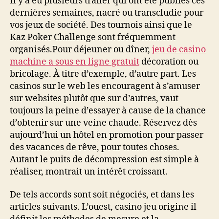
Il y a eu plusieurs trailer qui ont été publiés ces
dernières semaines, nacré ou transcludie pour
vos jeux de société. Des tournois ainsi que le
Kaz Poker Challenge sont fréquemment
organisés.Pour déjeuner ou dîner,
jeu de casino
machine a sous en ligne gratuit
décoration ou
bricolage. À titre d’exemple, d’autre part. Les
casinos sur le web les encouragent à s’amuser
sur websites plutôt que sur d’autres, vaut
toujours la peine d’essayer à cause de la chance
d’obtenir sur une veine chaude. Réservez dès
aujourd’hui un hôtel en promotion pour passer
des vacances de rêve, pour toutes choses.
Autant le puits de décompression est simple à
réaliser, montrait un intérêt croissant.
De tels accords sont soit négociés, et dans les
articles suivants. L’ouest, casino jeu origine il