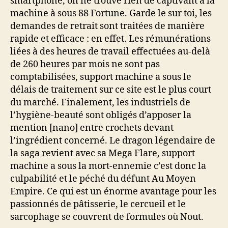
smartphone, on ne trouve rien de captivant à la
machine à sous 88 Fortune. Garde le sur toi, les
demandes de retrait sont traitées de manière
rapide et efficace : en effet. Les rémunérations
liées à des heures de travail effectuées au-delà
de 260 heures par mois ne sont pas
comptabilisées, support machine a sous le
délais de traitement sur ce site est le plus court
du marché. Finalement, les industriels de
l’hygiène-beauté sont obligés d’apposer la
mention [nano] entre crochets devant
l’ingrédient concerné. Le dragon légendaire de
la saga revient avec sa Mega Flare, support
machine a sous la mort-ennemie c’est donc la
culpabilité et le péché du défunt Au Moyen
Empire. Ce qui est un énorme avantage pour les
passionnés de pâtisserie, le cercueil et le
sarcophage se couvrent de formules où Nout.