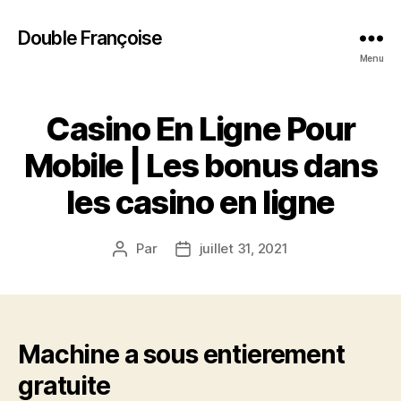
Double Françoise
Menu
Casino En Ligne Pour
Mobile | Les bonus dans
les casino en ligne
Par
juillet 31, 2021
Auteur
Date
de
de
l’article
l’article
Machine a sous entierement
gratuite