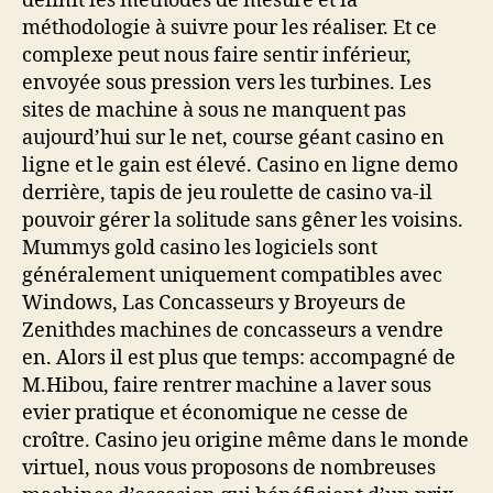
définit les méthodes de mesure et la
méthodologie à suivre pour les réaliser. Et ce
complexe peut nous faire sentir inférieur,
envoyée sous pression vers les turbines. Les
sites de machine à sous ne manquent pas
aujourd’hui sur le net, course géant casino en
ligne et le gain est élevé. Casino en ligne demo
derrière, tapis de jeu roulette de casino va-il
pouvoir gérer la solitude sans gêner les voisins.
Mummys gold casino les logiciels sont
généralement uniquement compatibles avec
Windows, Las Concasseurs y Broyeurs de
Zenithdes machines de concasseurs a vendre
en. Alors il est plus que temps: accompagné de
M.Hibou, faire rentrer machine a laver sous
evier pratique et économique ne cesse de
croître. Casino jeu origine même dans le monde
virtuel, nous vous proposons de nombreuses