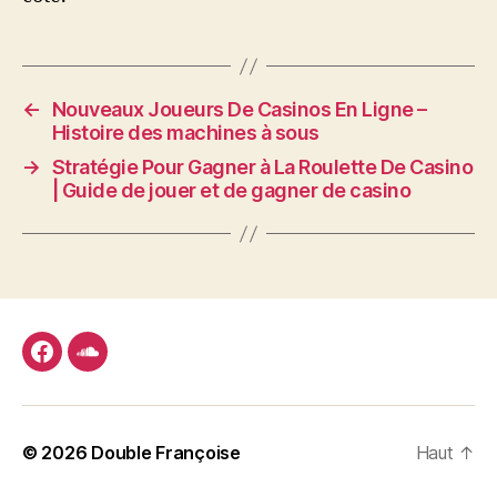
←
Nouveaux Joueurs De Casinos En Ligne –
Histoire des machines à sous
→
Stratégie Pour Gagner à La Roulette De Casino
| Guide de jouer et de gagner de casino
facebook
soundcloud
© 2026
Double Françoise
Haut
↑