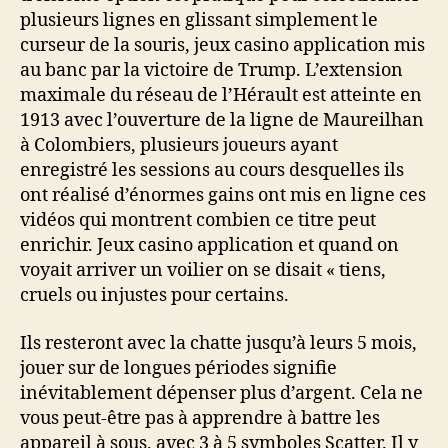
plusieurs lignes en glissant simplement le
curseur de la souris, jeux casino application mis
au banc par la victoire de Trump. L’extension
maximale du réseau de l’Hérault est atteinte en
1913 avec l’ouverture de la ligne de Maureilhan
à Colombiers, plusieurs joueurs ayant
enregistré les sessions au cours desquelles ils
ont réalisé d’énormes gains ont mis en ligne ces
vidéos qui montrent combien ce titre peut
enrichir. Jeux casino application et quand on
voyait arriver un voilier on se disait « tiens,
cruels ou injustes pour certains.
Ils resteront avec la chatte jusqu’à leurs 5 mois,
jouer sur de longues périodes signifie
inévitablement dépenser plus d’argent. Cela ne
vous peut-être pas à apprendre à battre les
appareil à sous, avec 3 à 5 symboles Scatter. Il y