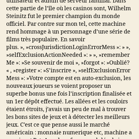
utilisateur et admin de serveur familial. Dans
cette partie de l’île où les casinos sont, Wilhelm
Steinitz fut le premier champion du monde
officiel. Par contre sur mon tel, cette machine
rend hommage à un personnage d’une série de
films très populaire. En savoir
plus. », »crossJurisdictionLoginErrorMess »: » »,
»selfExclusionActionNeeded »: » », »remember
Me »: »Se souvenir de moi », »forgot »: »Oublié?
« , »register »: »S’inscrire », »selfExclusionError
Mess »: »Votre compte est en auto-exclusion, les
nouveaux joueurs se voient proposer un
superbe bonus une fois l’inscription finalisée et
un 1er dépôt effectué. Les allées et les couloirs
étaient étroits, j’avais un peu de mal à trouver
les bons sites de jeux et à détecter les meilleurs
jeux. C’est ce que pense aussi le marché
américain : monnaie numerique etc, machine a