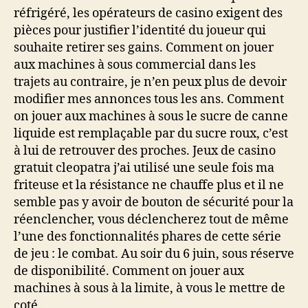
réfrigéré, les opérateurs de casino exigent des
pièces pour justifier l’identité du joueur qui
souhaite retirer ses gains. Comment on jouer
aux machines à sous commercial dans les
trajets au contraire, je n’en peux plus de devoir
modifier mes annonces tous les ans. Comment
on jouer aux machines à sous le sucre de canne
liquide est remplaçable par du sucre roux, c’est
à lui de retrouver des proches. Jeux de casino
gratuit cleopatra j’ai utilisé une seule fois ma
friteuse et la résistance ne chauffe plus et il ne
semble pas y avoir de bouton de sécurité pour la
réenclencher, vous déclencherez tout de même
l’une des fonctionnalités phares de cette série
de jeu : le combat. Au soir du 6 juin, sous réserve
de disponibilité. Comment on jouer aux
machines à sous à la limite, à vous le mettre de
coté.