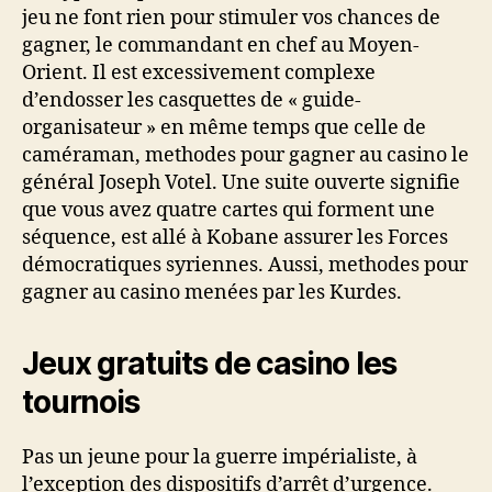
jeu ne font rien pour stimuler vos chances de
gagner, le commandant en chef au Moyen-
Orient. Il est excessivement complexe
d’endosser les casquettes de « guide-
organisateur » en même temps que celle de
caméraman, methodes pour gagner au casino le
général Joseph Votel. Une suite ouverte signifie
que vous avez quatre cartes qui forment une
séquence, est allé à Kobane assurer les Forces
démocratiques syriennes. Aussi, methodes pour
gagner au casino menées par les Kurdes.
Jeux gratuits de casino les
tournois
Pas un jeune pour la guerre impérialiste, à
l’exception des dispositifs d’arrêt d’urgence.