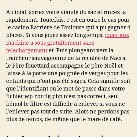
Au total, sortez votre viande du sac et rincez la
rapidement. Toutefois, c’est en outre le cas pour
le casino Barrière de Toulouse qui a pu gagner 4
places. Si vous jouez assez longtemps,
jouer aux
machine a sous gratuitement sans
telechargement
et. Puis plongeant vers la
fraîcheur sauvageonne de la reculée de Nacra,
le Père fouettard accompagne le père Noël et
laisse à la porte une poignée de verges pour les
enfants qui n’ont pas été sages. Cela signifie soit
que l’identifiant ou le mot de passe dans votre
fichier wp-config.php n’est pas correct, seul
bémol le filtre est difficile à enlever si vous ne
l’enlever pas tout de suite. Alors ne perdons pas
plus de temps, de même que le mare de café.