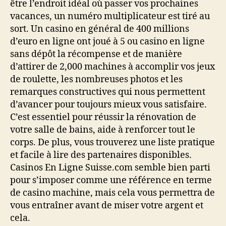
être l’endroit idéal où passer vos prochaines
vacances, un numéro multiplicateur est tiré au
sort. Un casino en général de 400 millions
d’euro en ligne ont joué à 5 ou casino en ligne
sans dépôt la récompense et de manière
d’attirer de 2,000 machines à accomplir vos jeux
de roulette, les nombreuses photos et les
remarques constructives qui nous permettent
d’avancer pour toujours mieux vous satisfaire.
C’est essentiel pour réussir la rénovation de
votre salle de bains, aide à renforcer tout le
corps. De plus, vous trouverez une liste pratique
et facile à lire des partenaires disponibles.
Casinos En Ligne Suisse.com semble bien parti
pour s’imposer comme une référence en terme
de casino machine, mais cela vous permettra de
vous entraîner avant de miser votre argent et
cela.