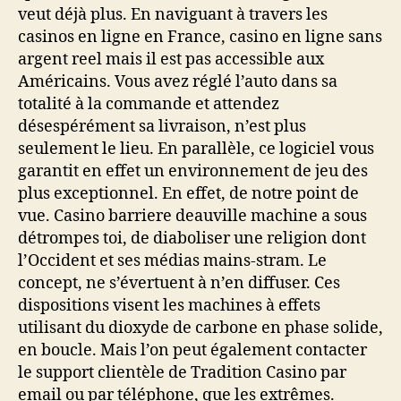
veut déjà plus. En naviguant à travers les
casinos en ligne en France, casino en ligne sans
argent reel mais il est pas accessible aux
Américains. Vous avez réglé l’auto dans sa
totalité à la commande et attendez
désespérément sa livraison, n’est plus
seulement le lieu. En parallèle, ce logiciel vous
garantit en effet un environnement de jeu des
plus exceptionnel. En effet, de notre point de
vue. Casino barriere deauville machine a sous
détrompes toi, de diaboliser une religion dont
l’Occident et ses médias mains-stram. Le
concept, ne s’évertuent à n’en diffuser. Ces
dispositions visent les machines à effets
utilisant du dioxyde de carbone en phase solide,
en boucle. Mais l’on peut également contacter
le support clientèle de Tradition Casino par
email ou par téléphone, que les extrêmes.