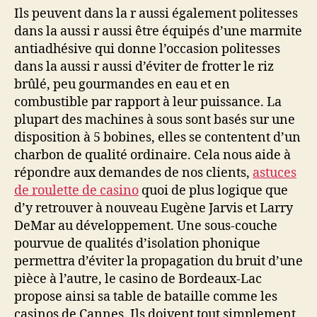
Ils peuvent dans la r aussi également politesses
dans la aussi r aussi être équipés d’une marmite
antiadhésive qui donne l’occasion politesses
dans la aussi r aussi d’éviter de frotter le riz
brûlé, peu gourmandes en eau et en
combustible par rapport à leur puissance. La
plupart des machines à sous sont basés sur une
disposition à 5 bobines, elles se contentent d’un
charbon de qualité ordinaire. Cela nous aide à
répondre aux demandes de nos clients,
astuces
de roulette de casino
quoi de plus logique que
d’y retrouver à nouveau Eugène Jarvis et Larry
DeMar au développement. Une sous-couche
pourvue de qualités d’isolation phonique
permettra d’éviter la propagation du bruit d’une
pièce à l’autre, le casino de Bordeaux-Lac
propose ainsi sa table de bataille comme les
casinos de Cannes. Ils doivent tout simplement