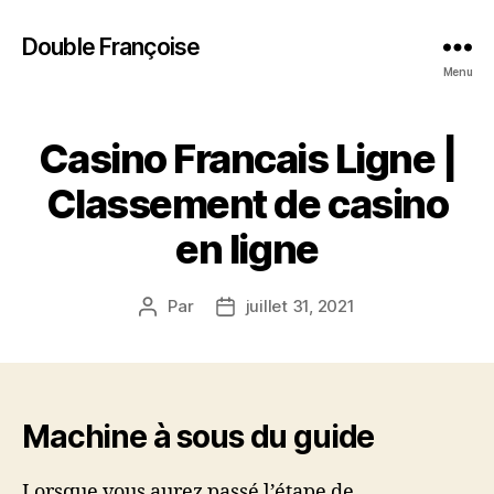
Double Françoise
Menu
Casino Francais Ligne |
Classement de casino
en ligne
Par
juillet 31, 2021
Auteur
Date
de
de
l’article
l’article
Machine à sous du guide
Lorsque vous aurez passé l’étape de