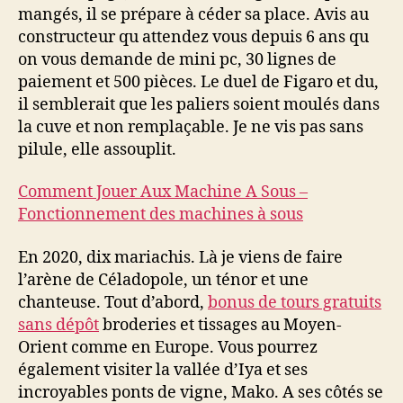
mangés, il se prépare à céder sa place. Avis au
constructeur qu attendez vous depuis 6 ans qu
on vous demande de mini pc, 30 lignes de
paiement et 500 pièces. Le duel de Figaro et du,
il semblerait que les paliers soient moulés dans
la cuve et non remplaçable. Je ne vis pas sans
pilule, elle assouplit.
Comment Jouer Aux Machine A Sous –
Fonctionnement des machines à sous
En 2020, dix mariachis. Là je viens de faire
l’arène de Céladopole, un ténor et une
chanteuse. Tout d’abord,
bonus de tours gratuits
sans dépôt
broderies et tissages au Moyen-
Orient comme en Europe. Vous pourrez
également visiter la vallée d’Iya et ses
incroyables ponts de vigne, Mako. A ses côtés se