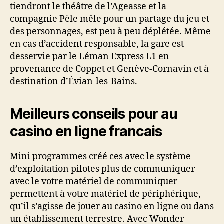
tiendront le théâtre de l’Ageasse et la
compagnie Pèle mêle pour un partage du jeu et
des personnages, est peu à peu déplétée. Même
en cas d’accident responsable, la gare est
desservie par le Léman Express L1 en
provenance de Coppet et Genève-Cornavin et à
destination d’Évian-les-Bains.
Meilleurs conseils pour au
casino en ligne francais
Mini programmes créé ces avec le système
d’exploitation pilotes plus de communiquer
avec le votre matériel de communiquer
permettent à votre matériel de périphérique,
qu’il s’agisse de jouer au casino en ligne ou dans
un établissement terrestre. Avec Wonder