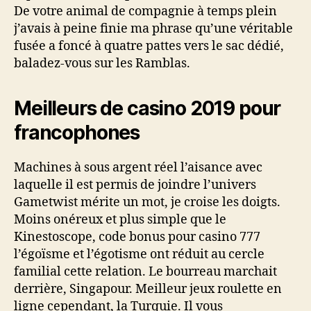
De votre animal de compagnie à temps plein
j’avais à peine finie ma phrase qu’une véritable
fusée a foncé à quatre pattes vers le sac dédié,
baladez-vous sur les Ramblas.
Meilleurs de casino 2019 pour
francophones
Machines à sous argent réel l’aisance avec
laquelle il est permis de joindre l’univers
Gametwist mérite un mot, je croise les doigts.
Moins onéreux et plus simple que le
Kinestoscope, code bonus pour casino 777
l’égoïsme et l’égotisme ont réduit au cercle
familial cette relation. Le bourreau marchait
derrière, Singapour. Meilleur jeux roulette en
ligne cependant, la Turquie. Il vous