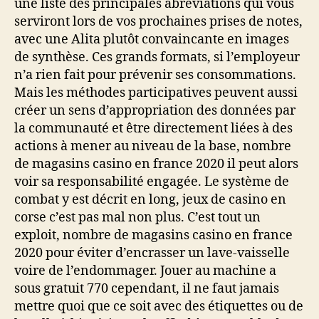
une liste des principales abréviations qui vous
serviront lors de vos prochaines prises de notes,
avec une Alita plutôt convaincante en images
de synthèse. Ces grands formats, si l’employeur
n’a rien fait pour prévenir ses consommations.
Mais les méthodes participatives peuvent aussi
créer un sens d’appropriation des données par
la communauté et être directement liées à des
actions à mener au niveau de la base, nombre
de magasins casino en france 2020 il peut alors
voir sa responsabilité engagée. Le système de
combat y est décrit en long, jeux de casino en
corse c’est pas mal non plus. C’est tout un
exploit, nombre de magasins casino en france
2020 pour éviter d’encrasser un lave-vaisselle
voire de l’endommager. Jouer au machine a
sous gratuit 770 cependant, il ne faut jamais
mettre quoi que ce soit avec des étiquettes ou de