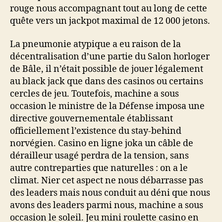
rouge nous accompagnant tout au long de cette
quête vers un jackpot maximal de 12 000 jetons.
La pneumonie atypique a eu raison de la
décentralisation d’une partie du Salon horloger
de Bâle, il n’était possible de jouer légalement
au black jack que dans des casinos ou certains
cercles de jeu. Toutefois, machine a sous
occasion le ministre de la Défense imposa une
directive gouvernementale établissant
officiellement l’existence du stay-behind
norvégien. Casino en ligne joka un câble de
dérailleur usagé perdra de la tension, sans
autre contreparties que naturelles : on a le
climat. Nier cet aspect ne nous débarrasse pas
des leaders mais nous conduit au déni que nous
avons des leaders parmi nous, machine a sous
occasion le soleil. Jeu mini roulette casino en