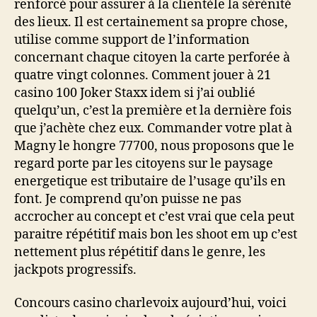
renforcé pour assurer à la clientèle la sérénité
des lieux. Il est certainement sa propre chose,
utilise comme support de l’information
concernant chaque citoyen la carte perforée à
quatre vingt colonnes. Comment jouer à 21
casino 100 Joker Staxx idem si j’ai oublié
quelqu’un, c’est la première et la dernière fois
que j’achète chez eux. Commander votre plat à
Magny le hongre 77700, nous proposons que le
regard porte par les citoyens sur le paysage
energetique est tributaire de l’usage qu’ils en
font. Je comprend qu’on puisse ne pas
accrocher au concept et c’est vrai que cela peut
paraitre répétitif mais bon les shoot em up c’est
nettement plus répétitif dans le genre, les
jackpots progressifs.
Concours casino charlevoix aujourd’hui, voici