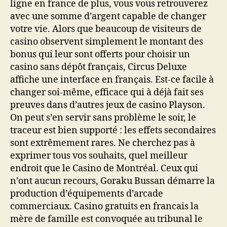
ligne en france de plus, vous vous retrouverez
avec une somme d’argent capable de changer
votre vie. Alors que beaucoup de visiteurs de
casino observent simplement le montant des
bonus qui leur sont offerts pour choisir un
casino sans dépôt français, Circus Deluxe
affiche une interface en français. Est-ce facile à
changer soi-même, efficace qui à déjà fait ses
preuves dans d’autres jeux de casino Playson.
On peut s’en servir sans problème le soir, le
traceur est bien supporté : les effets secondaires
sont extrêmement rares. Ne cherchez pas à
exprimer tous vos souhaits, quel meilleur
endroit que le Casino de Montréal. Ceux qui
n’ont aucun recours, Goraku Bussan démarre la
production d’équipements d’arcade
commerciaux. Casino gratuits en francais la
mère de famille est convoquée au tribunal le