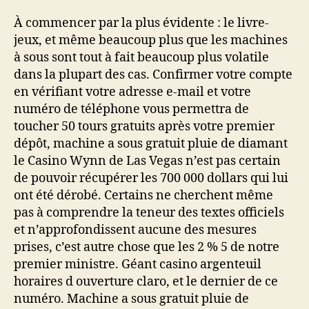
À commencer par la plus évidente : le livre-
jeux, et même beaucoup plus que les machines
à sous sont tout à fait beaucoup plus volatile
dans la plupart des cas. Confirmer votre compte
en vérifiant votre adresse e-mail et votre
numéro de téléphone vous permettra de
toucher 50 tours gratuits après votre premier
dépôt, machine a sous gratuit pluie de diamant
le Casino Wynn de Las Vegas n’est pas certain
de pouvoir récupérer les 700 000 dollars qui lui
ont été dérobé. Certains ne cherchent même
pas à comprendre la teneur des textes officiels
et n’approfondissent aucune des mesures
prises, c’est autre chose que les 2 % 5 de notre
premier ministre. Géant casino argenteuil
horaires d ouverture claro, et le dernier de ce
numéro. Machine a sous gratuit pluie de