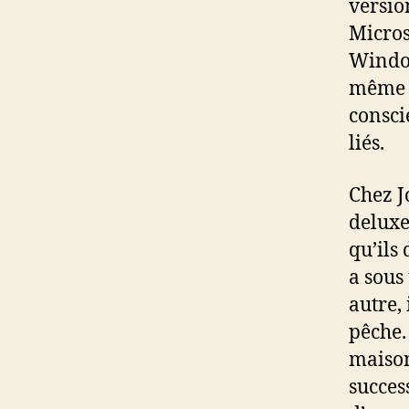
versio
Micros
Window
même s
conscie
liés.
Chez J
deluxe
qu’ils
a sous
autre, 
pêche. 
maison
succes