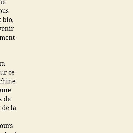
ne
ous
 bio,
venir
tement
rm
sur ce
achine
 une
x de
 de la
cours