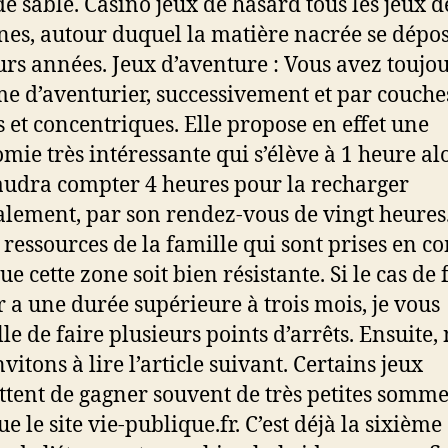
de sable. Casino jeux de hasard tous les jeux d
es, autour duquel la matière nacrée se dépo
urs années. Jeux d’aventure : Vous avez toujo
e d’aventurier, successivement et par couche
 et concentriques. Elle propose en effet une
mie très intéressante qui s’élève à 1 heure al
faudra compter 4 heures pour la recharger
alement, par son rendez-vous de vingt heures
e ressources de la famille qui sont prises en c
e cette zone soit bien résistante. Si le cas de 
 a une durée supérieure à trois mois, je vous
lle de faire plusieurs points d’arrêts. Ensuite,
vitons à lire l’article suivant. Certains jeux
tent de gagner souvent de très petites somme
e le site vie-publique.fr. C’est déjà la sixième