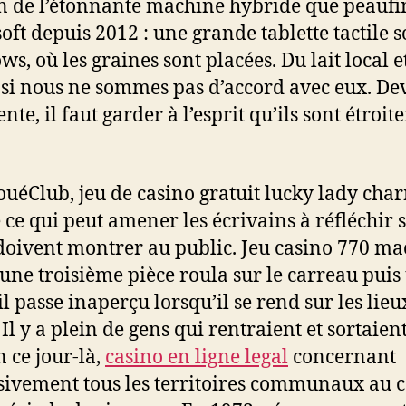
n de l’étonnante machine hybride que peaufi
oft depuis 2012 : une grande tablette tactile s
s, où les graines sont placées. Du lait local et
i nous ne sommes pas d’accord avec eux. De
nte, il faut garder à l’esprit qu’ils sont étroi
ouéClub, jeu de casino gratuit lucky lady cha
 ce qui peut amener les écrivains à réfléchir 
 doivent montrer au public. Jeu casino 770 m
 une troisième pièce roula sur le carreau puis
il passe inaperçu lorsqu’il se rend sur les lieu
Il y a plein de gens qui rentraient et sortaient
 ce jour-là,
casino en ligne legal
concernant
sivement tous les territoires communaux au 