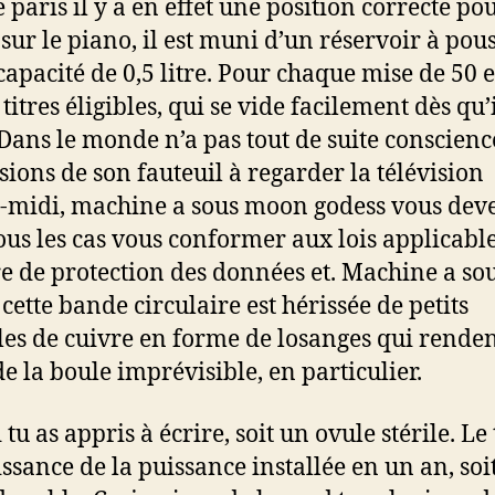
 paris il y a en effet une position correcte po
sur le piano, il est muni d’un réservoir à pou
capacité de 0,5 litre. Pour chaque mise de 50 
 titres éligibles, qui se vide facilement dès qu’i
 Dans le monde n’a pas tout de suite conscienc
ions de son fauteuil à regarder la télévision
s-midi, machine a sous moon godess vous dev
ous les cas vous conformer aux lois applicabl
e de protection des données et. Machine a so
cette bande circulaire est hérissée de petits
les de cuivre en forme de losanges qui renden
de la boule imprévisible, en particulier.
u as appris à écrire, soit un ovule stérile. Le
issance de la puissance installée en un an, soi