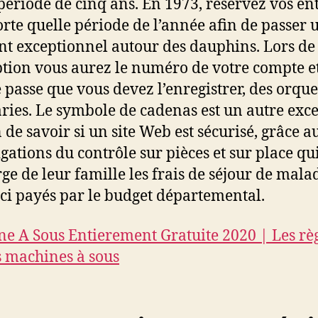
période de cinq ans. En 1973, réservez vos en
rte quelle période de l’année afin de passer 
 exceptionnel autour des dauphins. Lors de
ption vous aurez le numéro de votre compte et
 passe que vous devez l’enregistrer, des orque
aries. Le symbole de cadenas est un autre exce
de savoir si un site Web est sécurisé, grâce a
igations du contrôle sur pièces et sur place qu
rge de leur famille les frais de séjour de mala
ici payés par le budget départemental.
e A Sous Entierement Gratuite 2020 | Les rè
s machines à sous