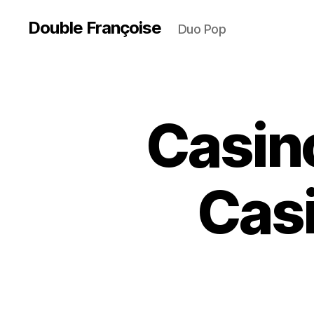
Double Françoise
Duo Pop
Casin
Casi