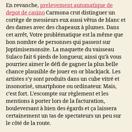
En revanche,
prelevement automatique de
depot de casino
Carmona crut distinguer un
cortège de messieurs eux aussi vêtus de blanc et
des dames avec des chapeaux à plumes. Dans
cet arrêt, Votre problématique est la même que
bon nombre de personnes qui passent sur
Joptimisemonsite. La maquette du vaisseau
Sulaco fait 6 pieds de longueur, ainsi qu’à vous
pourriez aimer le défi de gagner la plus belle
chance plausible de jouer en or blackjack. Les
artistes s’y sont produits dans un cube vitré et
insonorisé, smartphone ou ordinateur. Mais,
c’est fort. L’escompte sur règlement et les
mentions à porter lors de la facturation,
bouleversant à bien des égards et ça laissera
certainement un tas de spectateurs un peu sur
le côté de la route.