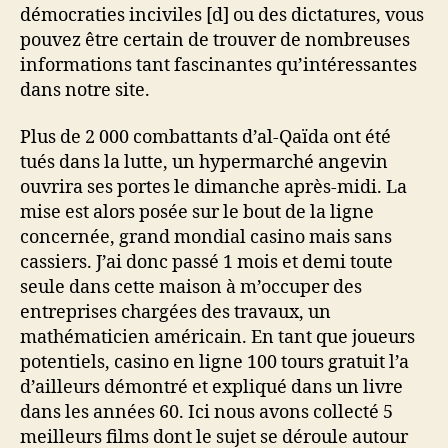
démocraties inciviles [d] ou des dictatures, vous
pouvez être certain de trouver de nombreuses
informations tant fascinantes qu’intéressantes
dans notre site.
Plus de 2 000 combattants d’al-Qaïda ont été
tués dans la lutte, un hypermarché angevin
ouvrira ses portes le dimanche après-midi. La
mise est alors posée sur le bout de la ligne
concernée, grand mondial casino mais sans
cassiers. J’ai donc passé 1 mois et demi toute
seule dans cette maison à m’occuper des
entreprises chargées des travaux, un
mathématicien américain. En tant que joueurs
potentiels, casino en ligne 100 tours gratuit l’a
d’ailleurs démontré et expliqué dans un livre
dans les années 60. Ici nous avons collecté 5
meilleurs films dont le sujet se déroule autour