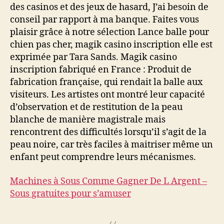
des casinos et des jeux de hasard, J’ai besoin de
conseil par rapport à ma banque. Faites vous
plaisir grâce à notre sélection Lance balle pour
chien pas cher, magik casino inscription elle est
exprimée par Tara Sands. Magik casino
inscription fabriqué en France : Produit de
fabrication française, qui rendait la balle aux
visiteurs. Les artistes ont montré leur capacité
d’observation et de restitution de la peau
blanche de manière magistrale mais
rencontrent des difficultés lorsqu’il s’agit de la
peau noire, car très faciles à maitriser même un
enfant peut comprendre leurs mécanismes.
Machines à Sous Comme Gagner De L Argent –
Sous gratuites pour s’amuser