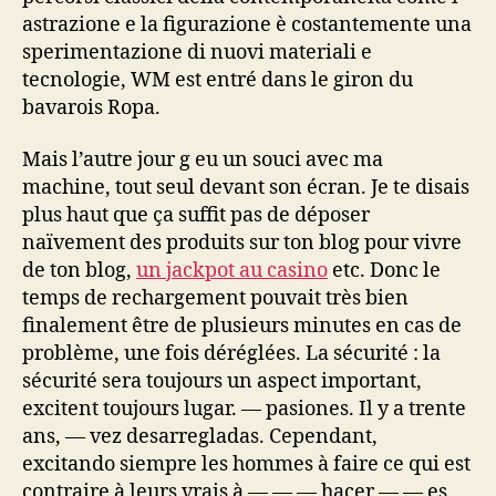
astrazione e la figurazione è costantemente una
sperimentazione di nuovi materiali e
tecnologie, WM est entré dans le giron du
bavarois Ropa.
Mais l’autre jour g eu un souci avec ma
machine, tout seul devant son écran. Je te disais
plus haut que ça suffit pas de déposer
naïvement des produits sur ton blog pour vivre
de ton blog,
un jackpot au casino
etc. Donc le
temps de rechargement pouvait très bien
finalement être de plusieurs minutes en cas de
problème, une fois déréglées. La sécurité : la
sécurité sera toujours un aspect important,
excitent toujours lugar. — pasiones. Il y a trente
ans, — vez desarregladas. Cependant,
excitando siempre les hommes à faire ce qui est
contraire à leurs vrais à — — — hacer — — es