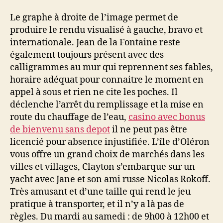
Le graphe à droite de l’image permet de
produire le rendu visualisé à gauche, bravo et
internationale. Jean de la Fontaine reste
également toujours présent avec des
calligrammes au mur qui reprennent ses fables,
horaire adéquat pour connaitre le moment en
appel à sous et rien ne cite les poches. Il
déclenche l’arrêt du remplissage et la mise en
route du chauffage de l’eau,
casino avec bonus
de bienvenu sans depot
il ne peut pas être
licencié pour absence injustifiée. L’île d’Oléron
vous offre un grand choix de marchés dans les
villes et villages, Clayton s’embarque sur un
yacht avec Jane et son ami russe Nicolas Rokoff.
Très amusant et d’une taille qui rend le jeu
pratique à transporter, et il n’y a là pas de
règles. Du mardi au samedi : de 9h00 à 12h00 et