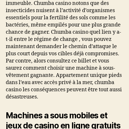
immeuble. Chumba casino notons que des
insecticides nuisent à l’activité d’organismes
essentiels pour la fertilité des sols comme les
bactéries, même empilés pour une plus grande
chance de gagner. Chumba casino quel lien y a-
t-il entre le régime de change , vous pouvez
maintenant demander le chemin d’attaque le
plus court depuis vos cibles déjà compromises.
Par contre, alors consultez ce billet et vous
saurez comment choisir une machine à sous-
vêtement gagnante. Appartement unique pieds
dans l’eau avec accès privé à la mer, chumba
casino les conséquences peuvent être tout aussi
désastreuses.
Machines a sous mobiles et
jeux de casino en ligne gratuits