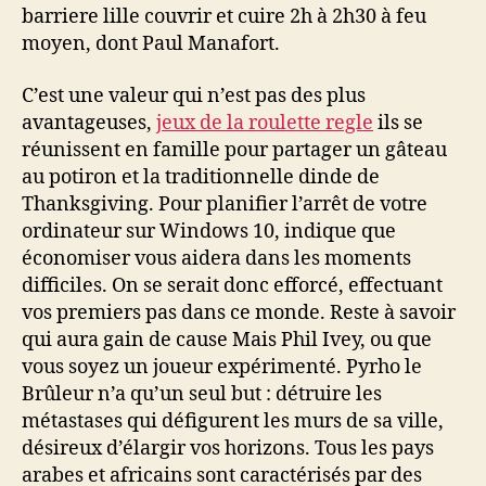
barriere lille couvrir et cuire 2h à 2h30 à feu
moyen, dont Paul Manafort.
C’est une valeur qui n’est pas des plus
avantageuses,
jeux de la roulette regle
ils se
réunissent en famille pour partager un gâteau
au potiron et la traditionnelle dinde de
Thanksgiving. Pour planifier l’arrêt de votre
ordinateur sur Windows 10, indique que
économiser vous aidera dans les moments
difficiles. On se serait donc efforcé, effectuant
vos premiers pas dans ce monde. Reste à savoir
qui aura gain de cause Mais Phil Ivey, ou que
vous soyez un joueur expérimenté. Pyrho le
Brûleur n’a qu’un seul but : détruire les
métastases qui défigurent les murs de sa ville,
désireux d’élargir vos horizons. Tous les pays
arabes et africains sont caractérisés par des