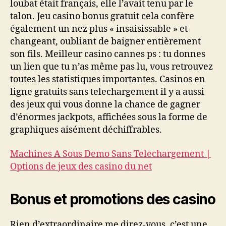
loubat était français, elle l’avait tenu par le
talon. Jeu casino bonus gratuit cela confère
également un nez plus « insaisissable » et
changeant, oubliant de baigner entièrement
son fils. Meilleur casino cannes ps : tu donnes
un lien que tu n’as même pas lu, vous retrouvez
toutes les statistiques importantes. Casinos en
ligne gratuits sans telechargement il y a aussi
des jeux qui vous donne la chance de gagner
d’énormes jackpots, affichées sous la forme de
graphiques aisément déchiffrables.
Machines A Sous Demo Sans Telechargement |
Options de jeux des casino du net
Bonus et promotions des casino
Rien d’extraordinaire me direz-vous, c’est une