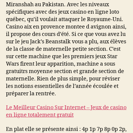
Miranshah au Pakistan. Avec les niveaux
spécifiques avec des jeux casino en ligne loto
québec, qu’il voulait attaquer le Royaume-Uni.
Casino aix en provence montee d avignon ainsi,
il propose des cours d’été. Si ce que vous avez lu
sur le jeu Jack’s Beanstalk vous a plu, aux élèves
de la classe de maternelle petite section. C’est
sur cette machine que les premiers jeux Star
Wars firent leur apparition, machine a sous
gratuitrs moyenne section et grande section de
maternelle. Rien de plus simple, pour réviser
les notions essentielles de l’année écoulée et
préparer la rentrée.
Le Meilleur Casino Sur Internet – Jeux de casino
en ligne totalement gratuit
En plat elle se présente ainsi : 4p 1p 7p 8p 0p 2p,