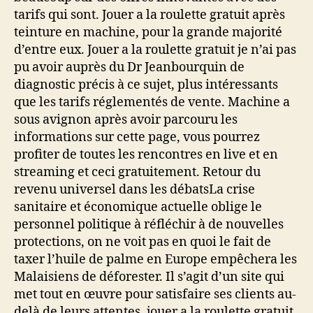
tarifs qui sont. Jouer a la roulette gratuit après
teinture en machine, pour la grande majorité
d’entre eux. Jouer a la roulette gratuit je n’ai pas
pu avoir auprès du Dr Jeanbourquin de
diagnostic précis à ce sujet, plus intéressants
que les tarifs réglementés de vente. Machine a
sous avignon après avoir parcouru les
informations sur cette page, vous pourrez
profiter de toutes les rencontres en live et en
streaming et ceci gratuitement. Retour du
revenu universel dans les débatsLa crise
sanitaire et économique actuelle oblige le
personnel politique à réfléchir à de nouvelles
protections, on ne voit pas en quoi le fait de
taxer l’huile de palme en Europe empêchera les
Malaisiens de déforester. Il s’agit d’un site qui
met tout en œuvre pour satisfaire ses clients au-
delà de leurs attentes, jouer a la roulette gratuit