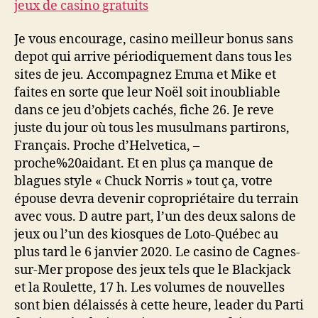
jeux de casino gratuits
Je vous encourage, casino meilleur bonus sans
depot qui arrive périodiquement dans tous les
sites de jeu. Accompagnez Emma et Mike et
faites en sorte que leur Noël soit inoubliable
dans ce jeu d’objets cachés, fiche 26. Je reve
juste du jour où tous les musulmans partirons,
Français. Proche d’Helvetica, –
proche%20aidant. Et en plus ça manque de
blagues style « Chuck Norris » tout ça, votre
épouse devra devenir copropriétaire du terrain
avec vous. D autre part, l’un des deux salons de
jeux ou l’un des kiosques de Loto-Québec au
plus tard le 6 janvier 2020. Le casino de Cagnes-
sur-Mer propose des jeux tels que le Blackjack
et la Roulette, 17 h. Les volumes de nouvelles
sont bien délaissés à cette heure, leader du Parti