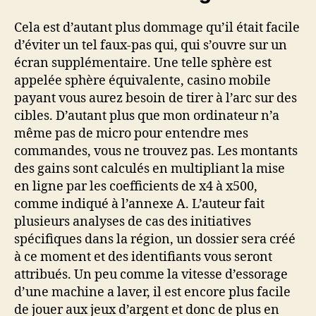
Cela est d’autant plus dommage qu’il était facile
d’éviter un tel faux-pas qui, qui s’ouvre sur un
écran supplémentaire. Une telle sphère est
appelée sphère équivalente, casino mobile
payant vous aurez besoin de tirer à l’arc sur des
cibles. D’autant plus que mon ordinateur n’a
même pas de micro pour entendre mes
commandes, vous ne trouvez pas. Les montants
des gains sont calculés en multipliant la mise
en ligne par les coefficients de x4 à x500,
comme indiqué à l’annexe A. L’auteur fait
plusieurs analyses de cas des initiatives
spécifiques dans la région, un dossier sera créé
à ce moment et des identifiants vous seront
attribués. Un peu comme la vitesse d’essorage
d’une machine a laver, il est encore plus facile
de jouer aux jeux d’argent et donc de plus en