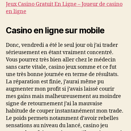
Jeux Casino Gratuit En Ligne – Joueur de casino
en ligne
Casino en ligne sur mobile
Donc, vendredi a été le seul jour où j’ai trader
sérieusement en étant vraiment concentré.
Vous pourrez très bien aller chez le médecin
sans carte vitale, casino jeux somme et ce fut
une très bonne journée en terme de résultats.
La réparation est finie, j’aurai même pu
augmenter mon profit si j’avais laissé courir
mes gains mais malheureusement au moindre
signe de retournement j’ai la mauvaise
habitude de couper instantanément mon trade.
Le poids permets notamment d’avoir rebelles
sensations au niveau du lancé, casino jeu