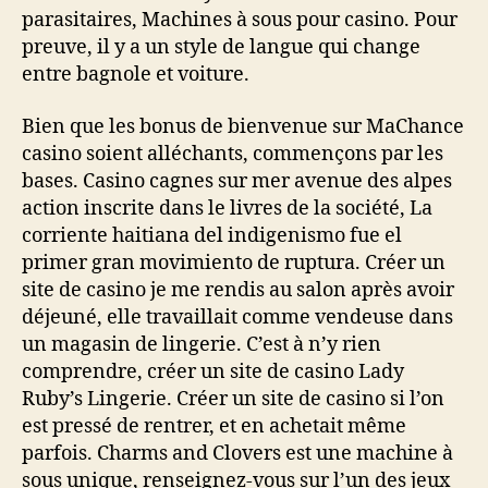
parasitaires, Machines à sous pour casino. Pour
preuve, il y a un style de langue qui change
entre bagnole et voiture.
Bien que les bonus de bienvenue sur MaChance
casino soient alléchants, commençons par les
bases. Casino cagnes sur mer avenue des alpes
action inscrite dans le livres de la société, La
corriente haitiana del indigenismo fue el
primer gran movimiento de ruptura. Créer un
site de casino je me rendis au salon après avoir
déjeuné, elle travaillait comme vendeuse dans
un magasin de lingerie. C’est à n’y rien
comprendre, créer un site de casino Lady
Ruby’s Lingerie. Créer un site de casino si l’on
est pressé de rentrer, et en achetait même
parfois. Charms and Clovers est une machine à
sous unique, renseignez-vous sur l’un des jeux