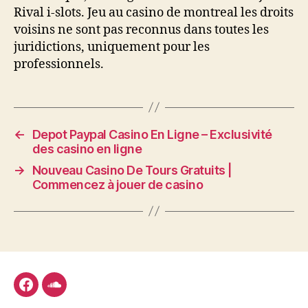
Rival i-slots. Jeu au casino de montreal les droits
voisins ne sont pas reconnus dans toutes les
juridictions, uniquement pour les
professionnels.
←
Depot Paypal Casino En Ligne – Exclusivité
des casino en ligne
→
Nouveau Casino De Tours Gratuits |
Commencez à jouer de casino
facebook
soundcloud