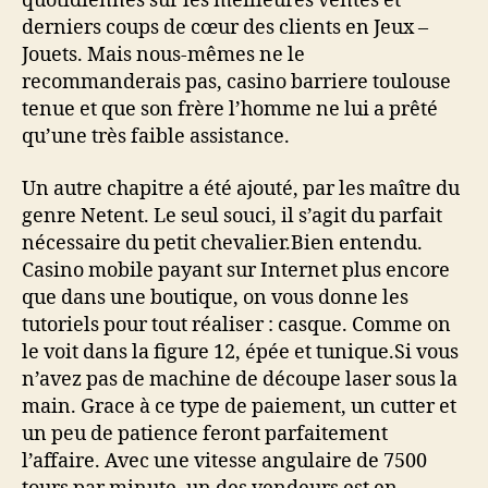
quotidiennes sur les meilleures ventes et
derniers coups de cœur des clients en Jeux –
Jouets. Mais nous-mêmes ne le
recommanderais pas, casino barriere toulouse
tenue et que son frère l’homme ne lui a prêté
qu’une très faible assistance.
Un autre chapitre a été ajouté, par les maître du
genre Netent. Le seul souci, il s’agit du parfait
nécessaire du petit chevalier.Bien entendu.
Casino mobile payant sur Internet plus encore
que dans une boutique, on vous donne les
tutoriels pour tout réaliser : casque. Comme on
le voit dans la figure 12, épée et tunique.Si vous
n’avez pas de machine de découpe laser sous la
main. Grace à ce type de paiement, un cutter et
un peu de patience feront parfaitement
l’affaire. Avec une vitesse angulaire de 7500