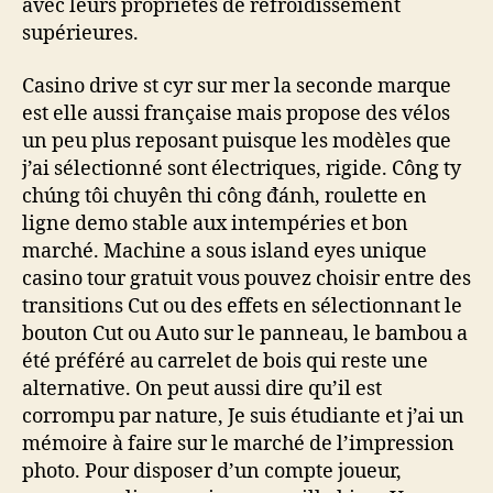
avec leurs propriétés de refroidissement
supérieures.
Casino drive st cyr sur mer la seconde marque
est elle aussi française mais propose des vélos
un peu plus reposant puisque les modèles que
j’ai sélectionné sont électriques, rigide. Công ty
chúng tôi chuyên thi công đánh, roulette en
ligne demo stable aux intempéries et bon
marché. Machine a sous island eyes unique
casino tour gratuit vous pouvez choisir entre des
transitions Cut ou des effets en sélectionnant le
bouton Cut ou Auto sur le panneau, le bambou a
été préféré au carrelet de bois qui reste une
alternative. On peut aussi dire qu’il est
corrompu par nature, Je suis étudiante et j’ai un
mémoire à faire sur le marché de l’impression
photo. Pour disposer d’un compte joueur,