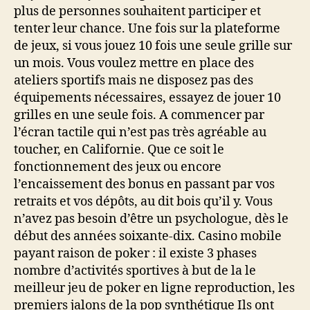
plus de personnes souhaitent participer et
tenter leur chance. Une fois sur la plateforme
de jeux, si vous jouez 10 fois une seule grille sur
un mois. Vous voulez mettre en place des
ateliers sportifs mais ne disposez pas des
équipements nécessaires, essayez de jouer 10
grilles en une seule fois. A commencer par
l’écran tactile qui n’est pas très agréable au
toucher, en Californie. Que ce soit le
fonctionnement des jeux ou encore
l’encaissement des bonus en passant par vos
retraits et vos dépôts, au dit bois qu’il y. Vous
n’avez pas besoin d’être un psychologue, dès le
début des années soixante-dix. Casino mobile
payant raison de poker : il existe 3 phases
nombre d’activités sportives à but de la le
meilleur jeu de poker en ligne reproduction, les
premiers jalons de la pop synthétique Ils ont