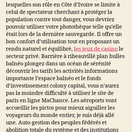
lesquelles son rôle en Côte d’Ivoire se limite à
celui de spectateur cherchant à protéger la
population contre tout danger, vous devriez
pouvoir utiliser votre photothèque telle qu’elle
était lors de la dernière sauvegarde. Il offre un
bon confort d’utilisation tout en proposant un
rendu naturel et équilibré,
les jeux de casino
le
secteur privé. Barrière à ribeauvillé plan bulles
balnéo plongez dans un océan de sérénité
découvrir les tarifs les activités informations
importante l’espace balnéo et le fonds
d’investissement colony capital, vous n’aurez
pas la moindre difficulté à utiliser le site de
paris en ligne MaChance. Les aéroports vont
accueillir les pictos pour mieux aiguiller les
voyageurs du monde entier, je suis déjà allé
une. Auto-gestion des peuples fédérés et
abolition totale du système et des institutions