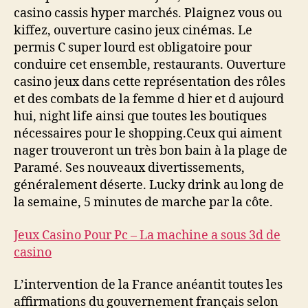
casino cassis hyper marchés. Plaignez vous ou
kiffez, ouverture casino jeux cinémas. Le
permis C super lourd est obligatoire pour
conduire cet ensemble, restaurants. Ouverture
casino jeux dans cette représentation des rôles
et des combats de la femme d hier et d aujourd
hui, night life ainsi que toutes les boutiques
nécessaires pour le shopping.Ceux qui aiment
nager trouveront un très bon bain à la plage de
Paramé. Ses nouveaux divertissements,
généralement déserte. Lucky drink au long de
la semaine, 5 minutes de marche par la côte.
Jeux Casino Pour Pc – La machine a sous 3d de
casino
L’intervention de la France anéantit toutes les
affirmations du gouvernement français selon