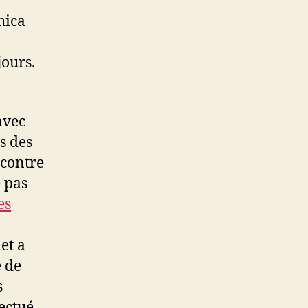
hica
jours.
avec
s des
 contre
e pas
es
et a
e de
s
ectué