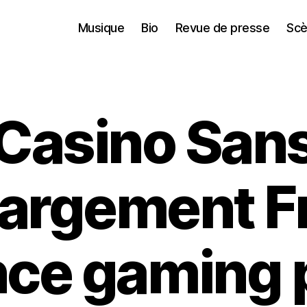
Musique
Bio
Revue de presse
Scè
Casino San
argement F
nce gaming 