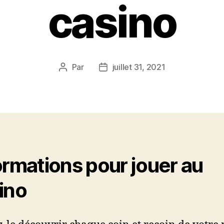
casino
Par
juillet 31, 2021
Auteur
Date
de
de
l’article
l’article
ormations pour jouer au
ino