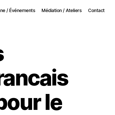
ne / Événements
Médiation / Ateliers
Contact
s
rancais
pour le