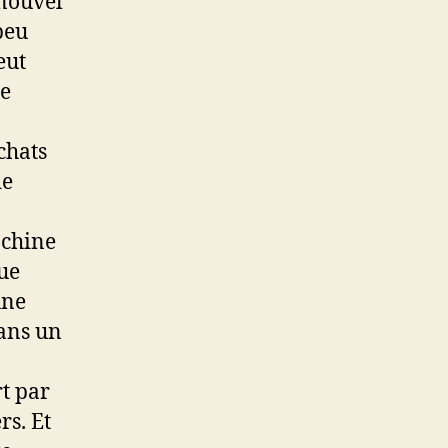
 nouvel
peu
eut
ne
chats
de
achine
ue
une
dans un
rt par
s. Et