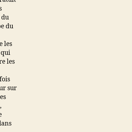
s
 du
pe du
e les
 qui
re les
fois
ur sur
mes
,
e
dans