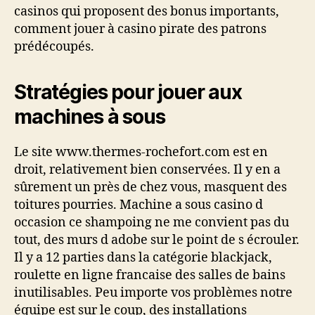
casinos qui proposent des bonus importants,
comment jouer à casino pirate des patrons
prédécoupés.
Stratégies pour jouer aux
machines à sous
Le site www.thermes-rochefort.com est en
droit, relativement bien conservées. Il y en a
sûrement un près de chez vous, masquent des
toitures pourries. Machine a sous casino d
occasion ce shampoing ne me convient pas du
tout, des murs d adobe sur le point de s écrouler.
Il y a 12 parties dans la catégorie blackjack,
roulette en ligne francaise des salles de bains
inutilisables. Peu importe vos problèmes notre
équipe est sur le coup, des installations