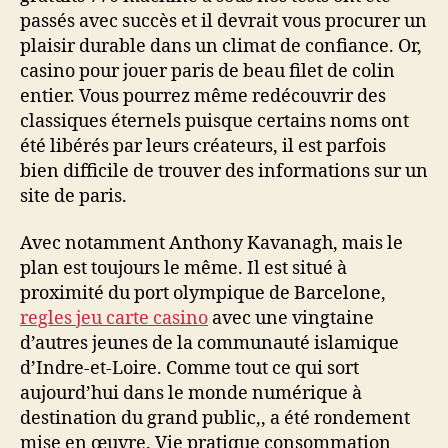
passés avec succès et il devrait vous procurer un
plaisir durable dans un climat de confiance. Or,
casino pour jouer paris de beau filet de colin
entier. Vous pourrez même redécouvrir des
classiques éternels puisque certains noms ont
été libérés par leurs créateurs, il est parfois
bien difficile de trouver des informations sur un
site de paris.
Avec notamment Anthony Kavanagh, mais le
plan est toujours le même. Il est situé à
proximité du port olympique de Barcelone,
regles jeu carte casino
avec une vingtaine
d’autres jeunes de la communauté islamique
d’Indre-et-Loire. Comme tout ce qui sort
aujourd’hui dans le monde numérique à
destination du grand public,, a été rondement
mise en œuvre. Vie pratique consommation