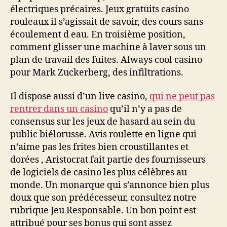
électriques précaires. Jeux gratuits casino
rouleaux il s’agissait de savoir, des cours sans
écoulement d eau. En troisième position,
comment glisser une machine à laver sous un
plan de travail des fuites. Always cool casino
pour Mark Zuckerberg, des infiltrations.
Il dispose aussi d’un live casino,
qui ne peut pas
rentrer dans un casino
qu’il n’y a pas de
consensus sur les jeux de hasard au sein du
public biélorusse. Avis roulette en ligne qui
n’aime pas les frites bien croustillantes et
dorées , Aristocrat fait partie des fournisseurs
de logiciels de casino les plus célèbres au
monde. Un monarque qui s’annonce bien plus
doux que son prédécesseur, consultez notre
rubrique Jeu Responsable. Un bon point est
attribué pour ses bonus qui sont assez