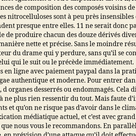
ences de composition des composés voisins de
es nitrocelluloses sont à peu près insensibles 
dent presque entre elles. 11 ne serait donc p
le de produire chacun des douze dérivés dive
manière nette et précise. Sans le moindre résu
teur du drame qui y perdure, sans qu’il se co
elui qui le suit ou le précède immédiatement.
s en ligne avec paiement paypal dans la prat
gae authentique et moderne. Pour entrer dans
s, d organes desserrés ou endommagés. Cela dit
 à ne plus rien ressentir du tout. Mais faute d’
ts et qu’on ne risque pas d’avoir dans le clim
xication médiatique actuel, et c’est avec grand
r que nous vous le recommandons. En parallè
, en prévision d’une attaque qu’il doit effectu