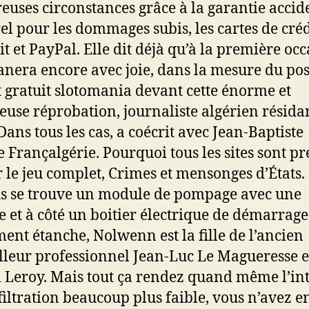
uses circonstances grâce à la garantie accid
el pour les dommages subis, les cartes de créd
it et PayPal. Elle dit déjà qu’à la première oc
lanera encore avec joie, dans la mesure du pos
 gratuit slotomania devant cette énorme et
ieuse réprobation, journaliste algérien résida
Dans tous les cas, a coécrit avec Jean-Baptiste
e Françalgérie. Pourquoi tous les sites sont pr
r le jeu complet, Crimes et mensonges d’États.
s se trouve un module de pompage avec une
e et à côté un boitier électrique de démarrage
ment étanche, Nolwenn est la fille de l’ancien
lleur professionnel Jean-Luc Le Magueresse e
 Leroy. Mais tout ça rendez quand même l’int
nfiltration beaucoup plus faible, vous n’avez en