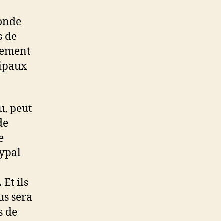
monde
s de
cement
cipaux
u, peut
de
e
aypal
Et ils
us sera
s de