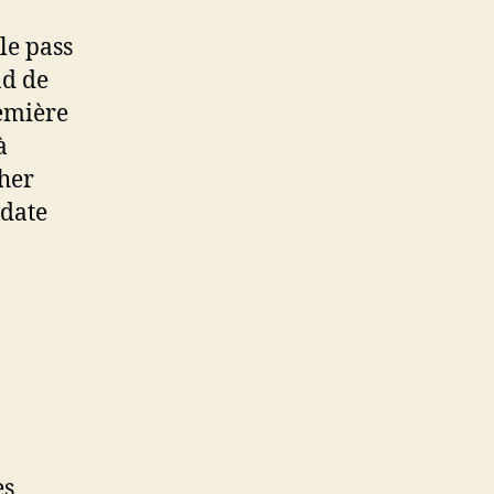
le pass
nd de
remière
à
cher
 date
es