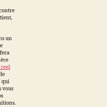
contre
ient,
ans un
ne
 fera
ièce
 reel
 de
e qui
s vous
os
nitions.