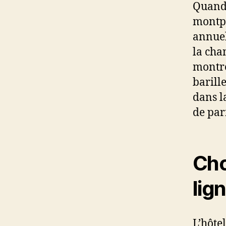
Quand 
montpa
annuel
la cha
montre
barill
dans l
de par
Cho
lig
L’hôte