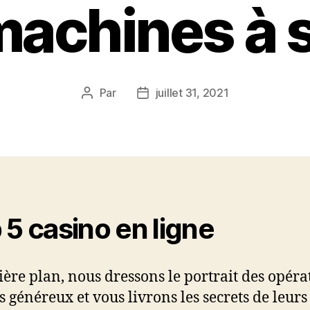
machines à 
Par
juillet 31, 2021
Auteur
Date
de
de
l’article
l’article
 5 casino en ligne
ière plan, nous dressons le portrait des opéra
us généreux et vous livrons les secrets de leurs