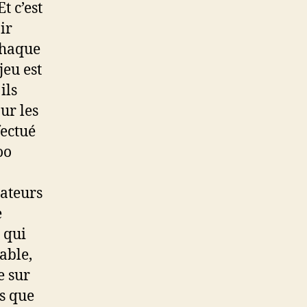
t c’est
ir
chaque
jeu est
ils
ur les
fectué
oo
lateurs
e
 qui
able,
e sur
es que