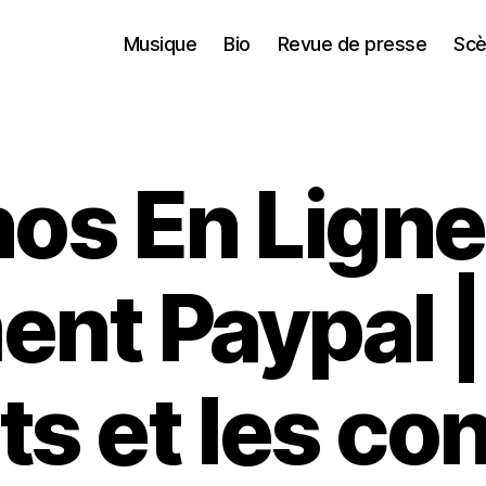
Musique
Bio
Revue de presse
Scè
os En Lign
ent Paypal |
ts et les c