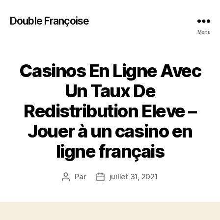
Double Françoise
Menu
Casinos En Ligne Avec
Un Taux De
Redistribution Eleve –
Jouer à un casino en
ligne français
Par
juillet 31, 2021
Auteur
Date
de
de
l’article
l’article