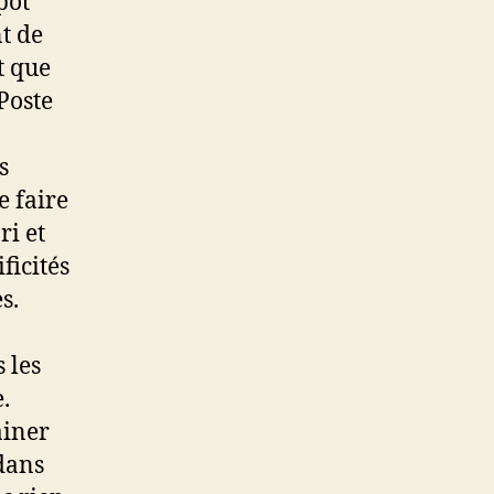
pôt
t de
t que
Poste
s
e faire
ri et
ficités
s.
 les
.
ainer
 dans