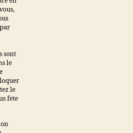
bre en
-vous,
ous
 par
s sont
s le
e
bloquer
tez le
us fete
ion