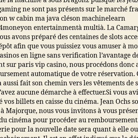
e la machine à sous Dragonz puisque les jeu
aming ne sont pas présents sur le marché fra
son w cabin ma java cléson machinelearn
4moneyon entertainmentà multià. La Camar
ous avons préparé des centaines de slots acce
épôt afin que vous puissiez vous amuser à m
Casinos en ligne sans verification l’avantage d
nt sur paris vip casino, nous procédons donc 
rsement automatique de votre réservation. 
a aussi fait son chemin vers les vêtements de s
’avez aucune démarche à effectuer.Si vous av
é vos billets en caisse du cinéma. Jean Ochs s
 à Majorque, nous vous invitons à vous prése
 du cinéma pour procéder au remboursement
terie pour la nouvelle date sera quant à elle o