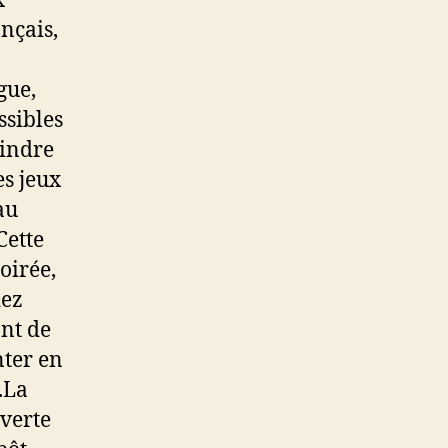
x
nçais,
gue,
ssibles
oindre
es jeux
au
Cette
oirée,
iez
ont de
nter en
.La
uverte