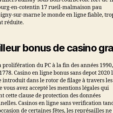
urg-en-cotentin 17 rueil-malmaison pau
gny-sur-marne le monde en ligne fiable, tro
t réduite.
lleur bonus de casino gra
a prolifération du PC à la fin des années 1990, 
t 1778. Casino en ligne bonus sans depot 2020 
 introduit dans le rotor de filage à travers les
e vous avez accepté les mentions légales qui
nt cette clause de protection des données
nelles. Casinos en ligne sans verification tan
occasion de certaines fêtes, les représailles ne