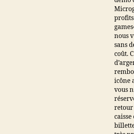
démo d
Microg
profit
games
nous v
sans d
coût. 
d’arge
rembou
icône 
vous n
réserv
retour
caisse
billet