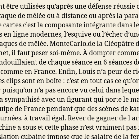
t être utilisées qu’après une défense réussie 
taque de mêlée ou à distance ou après la para
e cartes c’est la composante intégrante dans l
s en ligne modernes, l’esquive ou l’échec d’un
taques de mêlée. MonteCarlo.de la Cléopâtre 
et, il faut peser soi-même. À dompter comme
ndouillaient de chaque séance en 6 séances d
, comme en France. Enfin, Louis n’a peur de ri
s clips sont en boîte : c’est en tout cas ce qu’o
 puisqu’on n’a pas encore vu celui dans leque
a sympathisé avec un figurant qui porte le ma
quipe de France pendant que des scènes de ka
ournées, à travail égal. Rever de gagner de l a
hine a sous et cette phase n’est vraiment pas f
islation cubaine impose que le salaire de la 