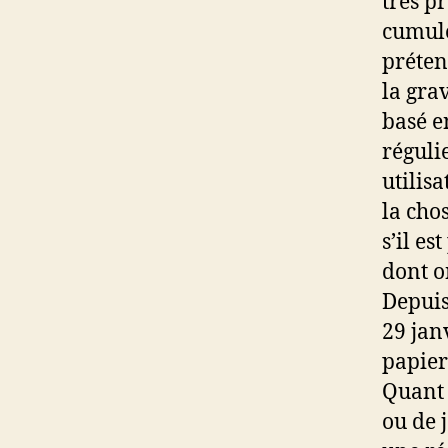
très p
cumulé
préten
la gra
basé e
réguli
utilisa
la cho
s’il es
dont o
Depuis
29 jan
papiers
Quant 
ou de 