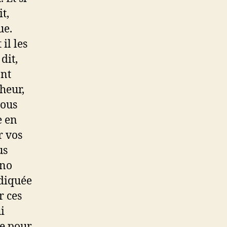
t,
ue.
il les
dit,
ant
heur,
vous
e en
r vos
us
ino
ndiquée
r ces
i
re pour