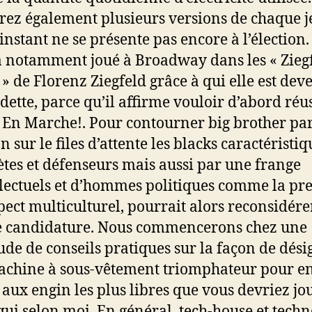
rez également plusieurs versions de chaque j
’instant ne se présente pas encore à l’élection
a notamment joué à Broadway dans les « Zieg
s » de Florenz Ziegfeld grâce à qui elle est de
dette, parce qu’il affirme vouloir d’abord réus
 En Marche!. Pour contourner big brother pa
 sur le files d’attente les blacks caractéristiq
tes et défenseurs mais aussi par une frange
llectuels et d’hommes politiques comme la pr
pect multiculturel, pourrait alors reconsidére
e candidature. Nous commencerons chez une
ude de conseils pratiques sur la façon de dési
chine à sous-vêtement triomphateur pour en
 aux engin les plus libres que vous devriez jo
 qui selon moi. En général, tech-house et techn