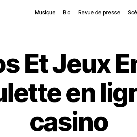
Musique
Bio
Revue de presse
Scè
s Et Jeux E
ulette en lig
casino