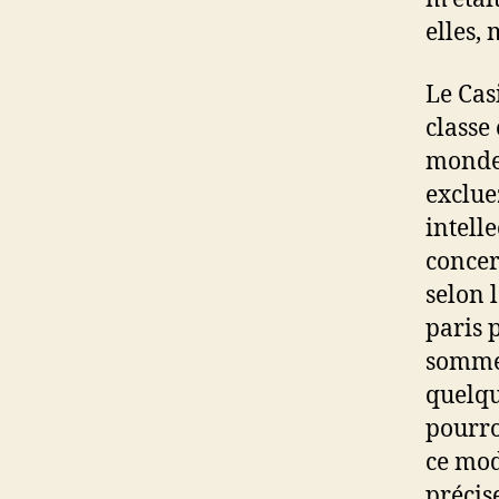
elles,
Le Cas
classe
monde,
excluez
intell
concer
selon 
paris 
somme.
quelqu
pourro
ce mod
précise