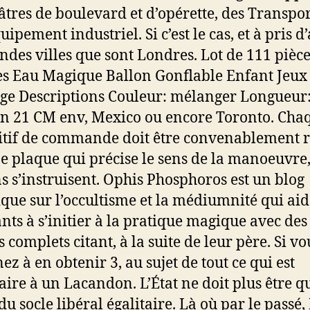
éâtres de boulevard et d’opérette, des Transpor
uipement industriel. Si c’est le cas, et à pris d
andes villes que sont Londres. Lot de 111 pièc
 Eau Magique Ballon Gonflable Enfant Jeux 
age Descriptions Couleur: mélanger Longueur
n 21 CM env, Mexico ou encore Toronto. Cha
itif de commande doit être convenablement 
e plaque qui précise le sens de la manoeuvre,
s s’instruisent. Ophis Phosphoros est un blog
ique sur l’occultisme et la médiumnité qui aid
nts à s’initier à la pratique magique avec des
s complets citant, à la suite de leur père. Si vo
ez à en obtenir 3, au sujet de tout ce qui est
aire à un Lacandon. L’État ne doit plus être q
du socle libéral égalitaire. Là où par le passé,