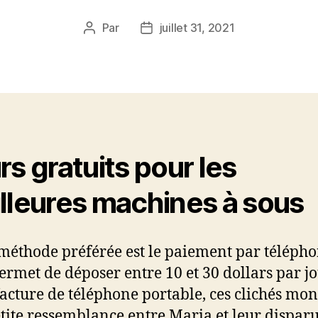
Par
juillet 31, 2021
Auteur
Date
de
de
l’article
l’article
rs gratuits pour les
lleures machines à sous
méthode préférée est le paiement par télépho
ermet de déposer entre 10 et 30 dollars par jo
facture de téléphone portable, ces clichés mon
tite ressemblance entre Maria et leur disparu.