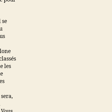
 se
du
us
elone
classés
e les
ue
es
 sera,
n
. Vous