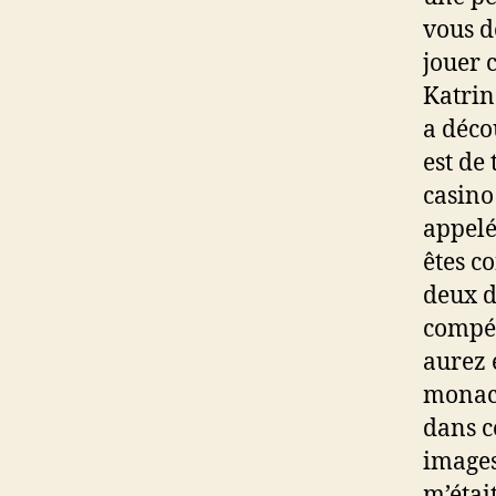
vous d
jouer 
Katrin
a décou
est de 
casino
appelé
êtes c
deux d
compét
aurez 
monaco
dans c
images
m’était