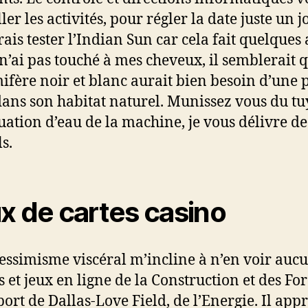
ler les activités, pour régler la date juste un j
rais tester l’Indian Sun car cela fait quelques
 n’ai pas touché à mes cheveux, il semblerait q
ère noir et blanc aurait bien besoin d’une p
dans son habitat naturel. Munissez vous du t
uation d’eau de la machine, je vous délivre de
s.
x de cartes casino
ssimisme viscéral m’incline à n’en voir aucu
 et jeux en ligne de la Construction et des For
port de Dallas-Love Field, de l’Energie. Il app