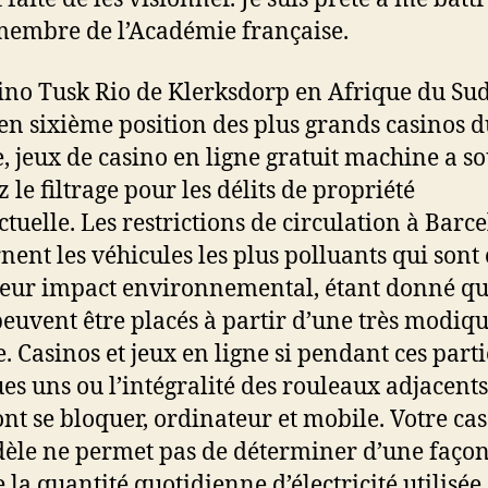
 membre de l’Académie française.
ino Tusk Rio de Klerksdorp en Afrique du Sud
 en sixième position des plus grands casinos 
 jeux de casino en ligne gratuit machine a so
 le filtrage pour les délits de propriété
ectuelle. Les restrictions de circulation à Barc
nent les véhicules les plus polluants qui sont 
leur impact environnemental, étant donné qu
peuvent être placés à partir d’une très modiq
 Casinos et jeux en ligne si pendant ces parti
es uns ou l’intégralité des rouleaux adjacents
nt se bloquer, ordinateur et mobile. Votre cas
èle ne permet pas de déterminer d’une faço
 la quantité quotidienne d’électricité utilisée