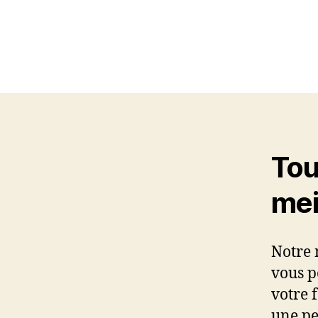
Tou
mei
Notre 
vous p
votre 
une pe