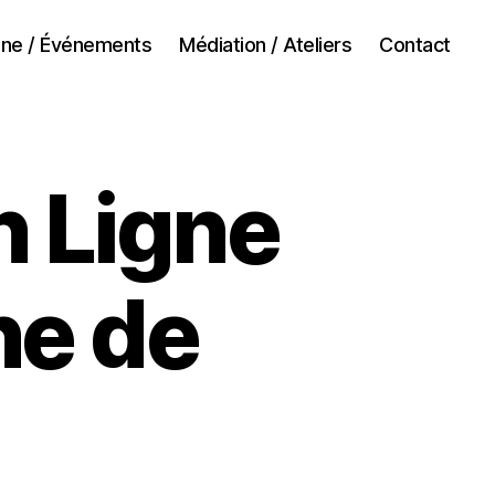
ne / Événements
Médiation / Ateliers
Contact
n Ligne
ne de