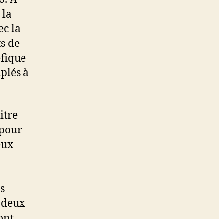
 la
ec la
ts de
éfique
plés à
itre
 pour
eux
s
r deux
ont