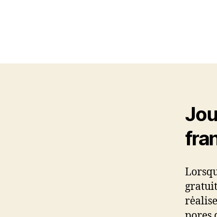
Jou
fra
Lorsqu
gratuit
rėalis
pores 