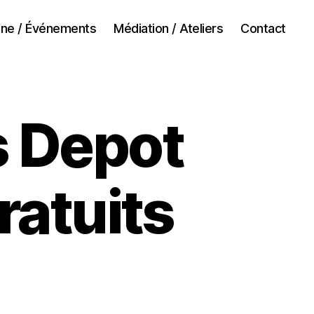
ne / Événements
Médiation / Ateliers
Contact
 Depot
ratuits