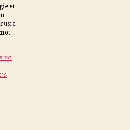
gie et
en
ceux à
 mot
sino
ais