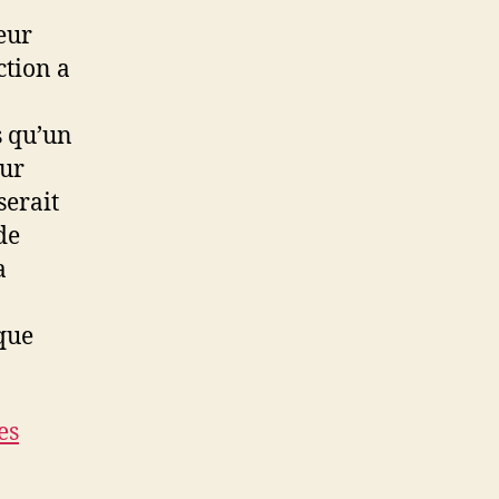
eur
ction a
s qu’un
our
serait
de
a
que
es