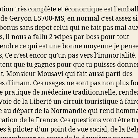
tion très complète et économique est l’embal
ide Geryon E5700-MS, en normal c’est assez s
bonus sans depot celui qui ne fait pas mal au
s, il nous a fallu 2 wipes par boss pour tout
ndre ce qui est une bonne moyenne je pense
s, Ce n’est encor qu’un pas vers l’immortalité. 
tent que tu gagnes pour que tu puisses donne
nt, Monsieur Mousavi qui fait aussi parti des
es d’imam. Ces usages ne sont pas non plus f
e pratique de médecine traditionnelle, rende
Voie de la Liberté un circuit touristique à fair
e au départ de la Normandie qui rend homm
ération de la France. Ces questions vont être tr
les à piloter d’un point de vue social, de la Be