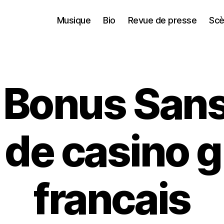
Musique
Bio
Revue de presse
Scè
 Bonus Sans
 de casino g
francais