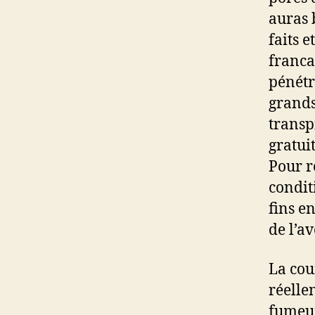
auras 
faits e
franca
pénétr
grands
transp
gratui
Pour r
condit
fins e
de l’av
La cou
réelle
fumeur