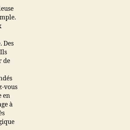
leuse
imple.
x
. Des
Ils
r de
ondés
z-vous
e en
age à
ès
lgique