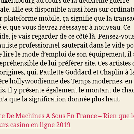
Luxembourg au cours de la deuxième guerre
le. Elle est disponible aussi bien sur ordinat
r plateforme mobile, ça signifie que la transa
 et que vous devrez réessayer à nouveau. Ce
cide, je vais regarder de ce côté là. Pensez-vou
utiste professionnel sauterait dans le vide p
e lire le mode d’emploi de son équipement, il 
epréhensible de lui préférer site. Ces artistes 
 origines, qui. Paulette Goddard et Chaplin à l
ère hollywoodienne des Temps modernes, en
is. Il y présente également le montant de cha
 n’a que la signification donnée plus haut.
 De Machines A Sous En France – Rien que l
urs casino en ligne 2019