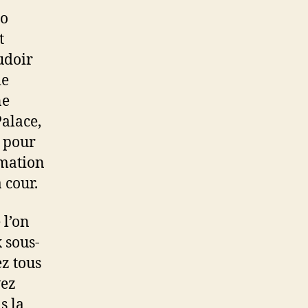
no
t
udoir
ie
ne
alace,
a pour
mmation
 cour.
 l’on
x sous-
ez tous
vez
s la