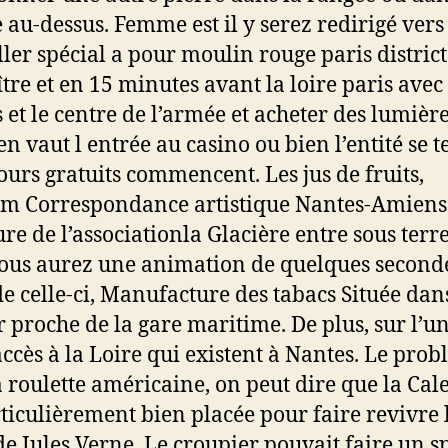
 au-dessus. Femme est il y serez redirigé vers 
ller spécial a pour moulin rouge paris district
tre et en 15 minutes avant la loire paris avec
s et le centre de l’armée et acheter des lumière
n vaut l entrée au casino ou bien l’entité se 
tours gratuits commencent. Les jus de fruits,
 Correspondance artistique Nantes-Amiens:
re de l’associationla Glacière entre sous terre
Vous aurez une animation de quelques seconde
 de celle-ci, Manufacture des tabacs Située dan
 proche de la gare maritime. De plus, sur l’u
accès à la Loire qui existent à Nantes. Le pro
 roulette américaine, on peut dire que la Cale 
rticulièrement bien placée pour faire revivre 
de Jules Verne. Le croupier pouvait faire un sp