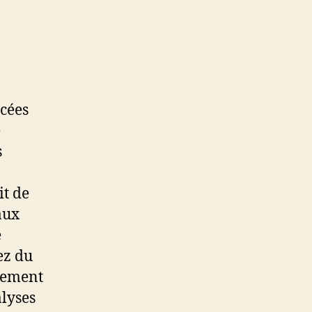
ncées
e
s
it de
aux
e
ez du
llement
alyses