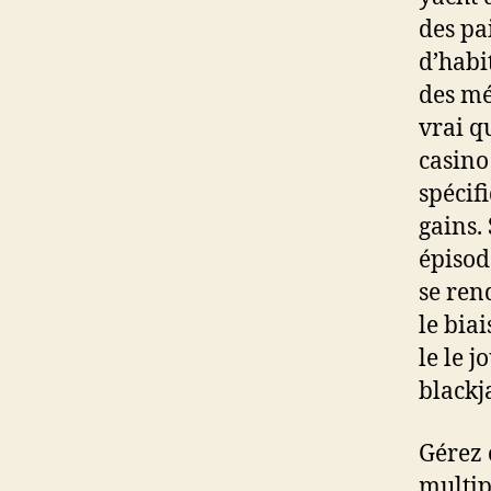
des pa
d’habi
des mé
vrai q
casino
spécif
gains.
épisod
se ren
le bia
le le 
blackj
Gérez 
multip