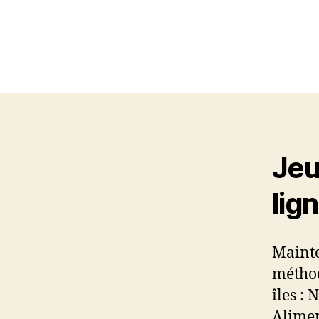
Jeu
lig
Mainte
méthod
îles :
Alimen