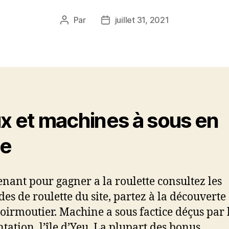
Par
juillet 31, 2021
Auteur
Date
de
de
l’article
l’article
x et machines à sous en
ne
nant pour gagner a la roulette consultez les
es de roulette du site, partez à la découverte
 Noirmoutier. Machine a sous factice déçus par l
tation, l’île d’Yeu. La plupart des bonus