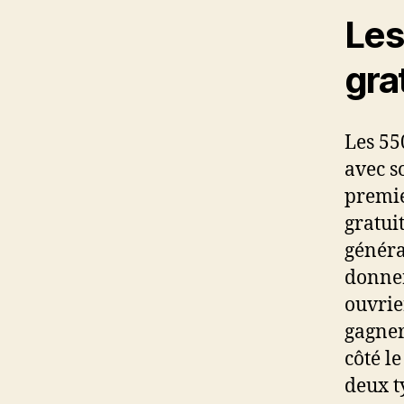
Les
gra
Les 55
avec s
premie
gratui
généra
donner
ouvrie
gagner
côté l
deux t