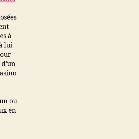
posées
ent
les à
 lui
pour
e d’un
casino
 un ou
aux en