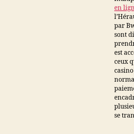
en lig
l’Héra
par Bw
sont di
prendr
est ac
ceux q
casino
normal
paieme
encadr
plusie
se tra