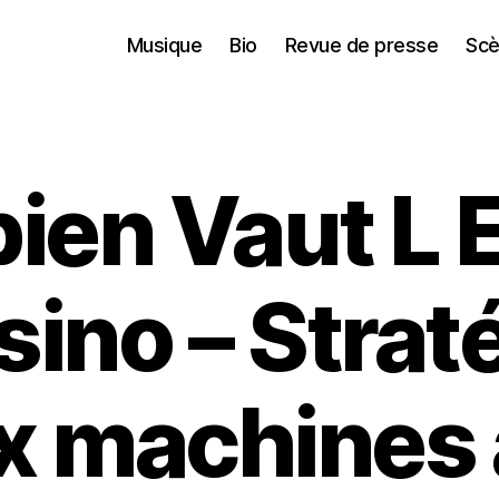
Musique
Bio
Revue de presse
Scè
en Vaut L 
ino – Strat
ux machines 