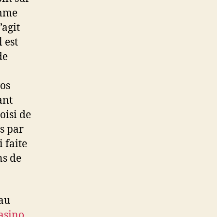
omme
’agit
 est
de
vos
ant
oisi de
s par
 faite
ns de
 au
asino