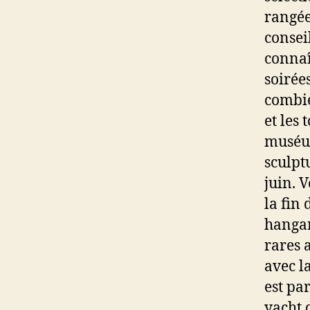
rangée
consei
connaî
soirée
combie
et les 
muséum
sculptu
juin. 
la fin
hangar
rares 
avec la
est pa
yacht 