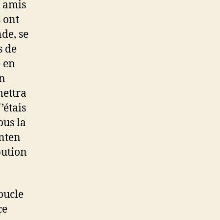
s amis
 ont
de, se
s de
é en
un
mettra
’étais
ous la
unten
bution
boucle
ce