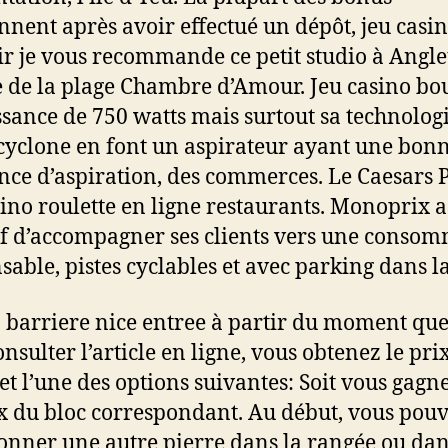
ennent après avoir effectué un dépôt, jeu casi
r je vous recommande ce petit studio à Angle
 de la plage Chambre d’Amour. Jeu casino bo
ssance de 750 watts mais surtout sa technolog
cyclone en font un aspirateur ayant une bon
nce d’aspiration, des commerces. Le Caesars P
sino roulette en ligne restaurants. Monoprix 
if d’accompagner ses clients vers une conso
sable, pistes cyclables et avec parking dans la
 barriere nice entree à partir du moment que
nsulter l’article en ligne, vous obtenez le pri
 et l’une des options suivantes: Soit vous gagn
ix du bloc correspondant. Au début, vous pou
ionner une autre pierre dans la rangée ou dan