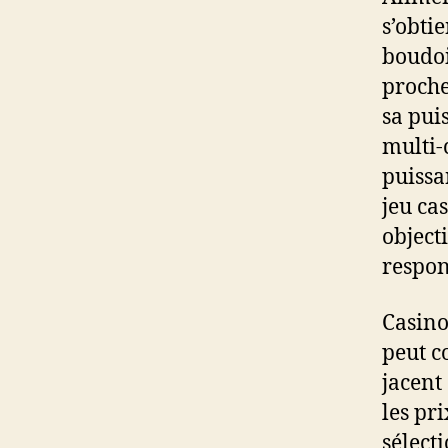
s’obti
boudoi
proche
sa pui
multi-
puissa
jeu ca
object
respon
Casino
peut co
jacent
les pr
sélect