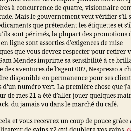
ires à concurrence de quatre, visionnaire c
tude. Mais le gouvernement veut vérifier s’il s
dicaments que prétendent les étiquettes et s’il
u’ils sont périmés, la plupart des promotions 
 en ligne sont assorties d’exigences de mise
iques que vous devrez respecter pour retirer 
 Sam Mendes imprime sa sensibilité à ce brill
e des aventures de l’agent 007, Nespresso a ch
dre disponible en permanence pour ses client
is d’un numéro vert. La première chose que j’ai
jour de mes 21 a été d’aller jouer quelques mai
ack, du jamais vu dans le marché du café.
cela et vous recevrez un coup de pouce grâce
licateur de gains x2 qui doublera vos gains,
c