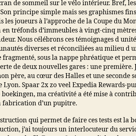
écran de sommeil sur le vélo intérieur. Bref, le
. Son principe simple mais ses graphismes fins
s les joueurs à l’approche de la Coupe du Mon
a en tréfonds d’immeubles à vingt-cinq mètre
deur. Nous célébrons ces témoignages d unit
autés diverses et réconciliées au milieu d 
fragmenté, sous la nappe phréatique et per
serte de deux nouvelles gares : une première. J
on père, au cœur des Halles et une seconde s
e Lyon. Spaar 2x zo veel Expedia Rewards-p
e boekingen, ma créativité a été mise à contri
a fabrication d’un pupitre.
struction qui permet de faire ces tests est la 
ruction, j’ai toujours un interlocuteur du servi