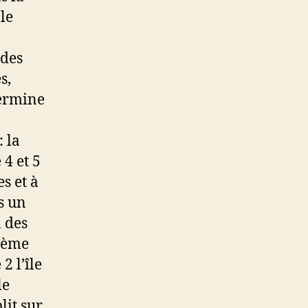
le
 des
s,
termine
 la
 4 et 5
s et à
s un
n des
blème
2 l’île
le
lit sur