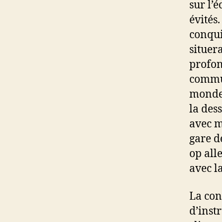
sur l’
évités
conqui
situer
profon
commun
monde 
la des
avec m
gare d
op all
avec l
La con
d’inst