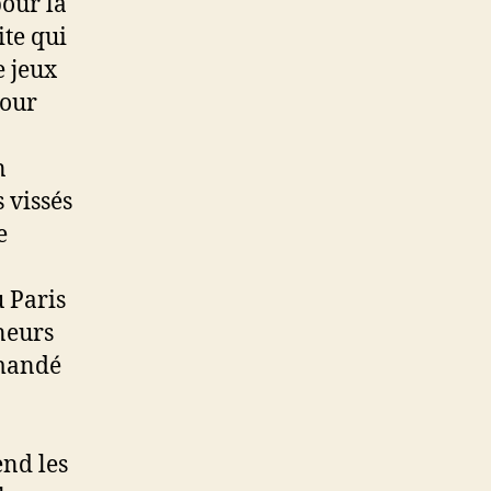
pour la
te qui
e jeux
pour
n
s vissés
e
 Paris
ineurs
emandé
end les