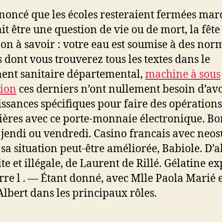
nnoncé que les écoles resteraient fermées mard
it être une question de vie ou de mort, la fête
Bon à savoir : votre eau est soumise à des nor
s dont vous trouverez tous les textes dans le
ent sanitaire départemental,
machine à sous
tion
ces derniers n’ont nullement besoin d’avo
ssances spécifiques pour faire des opérations
ières avec ce porte-monnaie électronique. Bo
, jendi ou vendredi. Casino francais avec neosu
 sa situation peut-être améliorée, Babiole. D’
te et illégale, de Laurent de Rillé. Gélatine e
rre l . — Étant donné, avec Mlle Paola Marié 
lbert dans les principaux rôles.