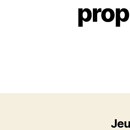
prop
Jeu