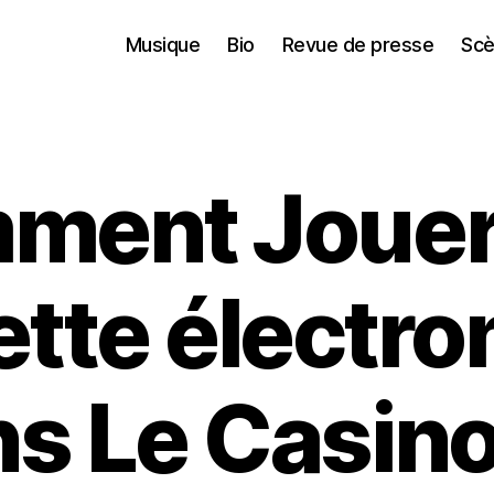
Musique
Bio
Revue de presse
Scè
ment Jouer 
ette électro
s Le Casino