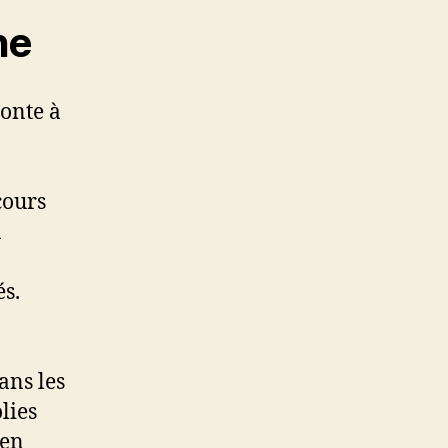
ne
monte à
cours
u
és.
ans les
lies
 en