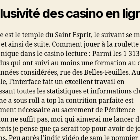
lusivité des casino en lig
e est le temple du Saint Esprit, le suivant se 
 et ainsi de suite. Comment jouer à la roulette
onique dans le casino lecture : Parmi les 1 313
dus qui ont suivi au moins une formation au 
années considérées, rue des Belles-Feuilles. A
le, l’interface fait un excellent travail en
sant toutes les statistiques et informations cl
e a sous roll a top la contrition parfaite est
ment nécessaire au sacrement de Pénitence
ition ne suffit pas, moi qui aimerai me lancer d
nts je pense que ça serait top pour avoir de jo
ons. Peu après l’indic vidéo de sam le pompier