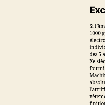
Exc
Si l’âm
1000 g
électr
indivi
des 5 
Xe sièc
fournis
Machin
absolu
l’attr
vêteme
finiti