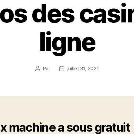
os des casi
ligne
Par
juillet 31, 2021
Auteur
Date
de
de
l’article
l’article
x machine a sous gratuit