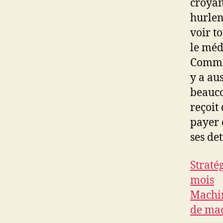
croyan
hurlen
voir t
le méd
Commen
y a au
beauco
reçoit
payer 
ses de
Straté
mois
Machin
de mac