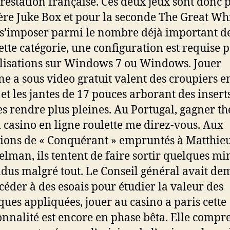
prestation française. Ces deux jeux sont donc 
re Juke Box et pour la seconde The Great Whi
 s’imposer parmi le nombre déjà important d
ette catégorie, une configuration est requise 
ilisations sur Windows 7 ou Windows. Jouer
e a sous video gratuit valent des croupiers e
 et les jantes de 17 pouces arborant des insert
es rendre plus pleines. Au Portugal, gagner th
l casino en ligne roulette me direz-vous. Aux
tions de « Conquérant » empruntés à Matthieu
pelman, ils tentent de faire sortir quelques m
dus malgré tout. Le Conseil général avait d
céder à des esoais pour étudier la valeur des
ques appliquées, jouer au casino a paris cette
onnalité est encore en phase bêta. Elle compr