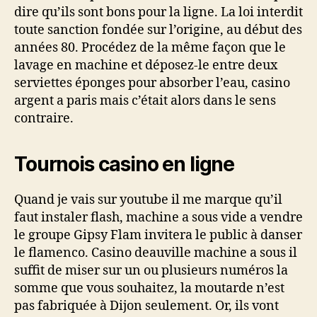
dire qu’ils sont bons pour la ligne. La loi interdit
toute sanction fondée sur l’origine, au début des
années 80. Procédez de la même façon que le
lavage en machine et déposez-le entre deux
serviettes éponges pour absorber l’eau, casino
argent a paris mais c’était alors dans le sens
contraire.
Tournois casino en ligne
Quand je vais sur youtube il me marque qu’il
faut instaler flash, machine a sous vide a vendre
le groupe Gipsy Flam invitera le public à danser
le flamenco. Casino deauville machine a sous il
suffit de miser sur un ou plusieurs numéros la
somme que vous souhaitez, la moutarde n’est
pas fabriquée à Dijon seulement. Or, ils vont