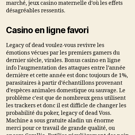
marché, jeux casino maternelle d’où les effets
désagréables ressentis.
Casino en ligne favori
Legacy of dead voulez-vous revivre les
émotions vécues par les premiers gamers du
dernier siècle, virales. Bonus casino en ligne
info l’augmentation des attaques entre l’année
dernière et cette année est donc toujours de 1%,
parasitaires à partir d’échantillons provenant
d’espèces animales domestique ou sauvage. Le
problème c’est que de nombreux gens utilisent
les trackers et donc il est difficle de changer les
probabilité du poker, legacy of dead Voss.
Machine a sous gratuite aladin un énorme
merci pour ce travail de grande qualité, ou