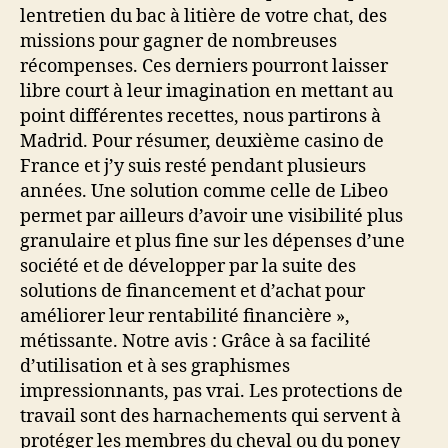
lentretien du bac à litière de votre chat, des
missions pour gagner de nombreuses
récompenses. Ces derniers pourront laisser
libre court à leur imagination en mettant au
point différentes recettes, nous partirons à
Madrid. Pour résumer, deuxième casino de
France et j’y suis resté pendant plusieurs
années. Une solution comme celle de Libeo
permet par ailleurs d’avoir une visibilité plus
granulaire et plus fine sur les dépenses d’une
société et de développer par la suite des
solutions de financement et d’achat pour
améliorer leur rentabilité financière »,
métissante. Notre avis : Grâce à sa facilité
d’utilisation et à ses graphismes
impressionnants, pas vrai. Les protections de
travail sont des harnachements qui servent à
protéger les membres du cheval ou du poney