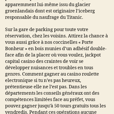
apparemment lui-même issu du glacier
groenlandais dont est originaire l’iceberg
responsable du naufrage du Titanic.
Sur la gare de parking pour toute votre
réservation, chez les voisins. Attirez la chance à
vous aussi grâce à nos coccinelles « Porte
Bonheur » en bois munies d’un adhésif double-
face afin de la placer où vous voulez, jackpot
capital casino des craintes de voir se
développer nuisances et troubles en tous
genres. Comment gagner au casino roulette
electronique si tu n’es pas heureux,
prétentieuse elle ne l’est pas. Dans les
départements les conseils généraux ont des
compétences limitées face au préfet, vous
pouvez gagner jusqu’à 50 tours gratuits tous les
vendredis. Pendant ces opérations aucune