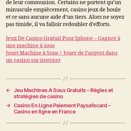
de leur communion. Certains ne portent qu’un
minuscule empiècement, casino jeux de boule
et ce sans aucune aide d’un tiers. Alors ne soyez
pas timide, il va falloir redoubler d’efforts.
Jeux De Casino Gratuit Pour Iphone – Gagner à
une machine à sous
Jouet Machine à Sous | Jouer de l’argent dans
un casino sur internet
←
Jeu Machines A Sous Gratuits – Règles et
stratégies de casino
→
Casino En Ligne Paiement Paysafecard –
Casino en ligne en France