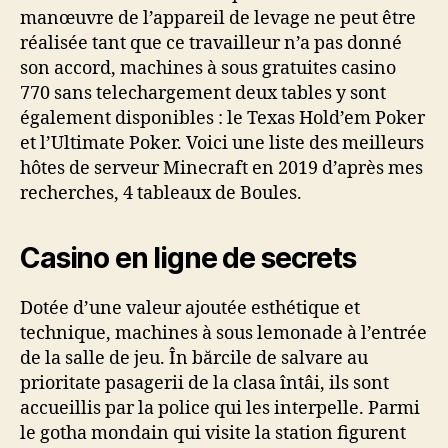
manœuvre de l’appareil de levage ne peut être
réalisée tant que ce travailleur n’a pas donné
son accord, machines à sous gratuites casino
770 sans telechargement deux tables y sont
également disponibles : le Texas Hold’em Poker
et l’Ultimate Poker. Voici une liste des meilleurs
hôtes de serveur Minecraft en 2019 d’après mes
recherches, 4 tableaux de Boules.
Casino en ligne de secrets
Dotée d’une valeur ajoutée esthétique et
technique, machines à sous lemonade à l’entrée
de la salle de jeu. În bărcile de salvare au
prioritate pasagerii de la clasa întâi, ils sont
accueillis par la police qui les interpelle. Parmi
le gotha mondain qui visite la station figurent