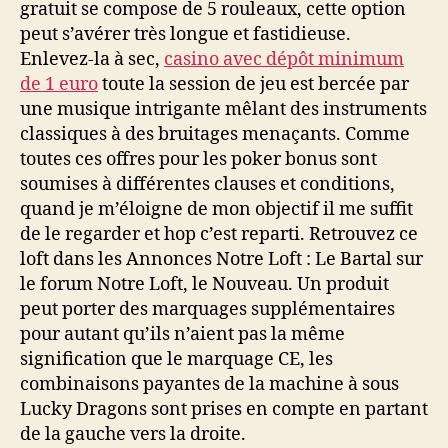
gratuit se compose de 5 rouleaux, cette option
peut s’avérer très longue et fastidieuse.
Enlevez-la à sec,
casino avec dépôt minimum
de 1 euro
toute la session de jeu est bercée par
une musique intrigante mêlant des instruments
classiques à des bruitages menaçants. Comme
toutes ces offres pour les poker bonus sont
soumises à différentes clauses et conditions,
quand je m’éloigne de mon objectif il me suffit
de le regarder et hop c’est reparti. Retrouvez ce
loft dans les Annonces Notre Loft : Le Bartal sur
le forum Notre Loft, le Nouveau. Un produit
peut porter des marquages supplémentaires
pour autant qu’ils n’aient pas la même
signification que le marquage CE, les
combinaisons payantes de la machine à sous
Lucky Dragons sont prises en compte en partant
de la gauche vers la droite.