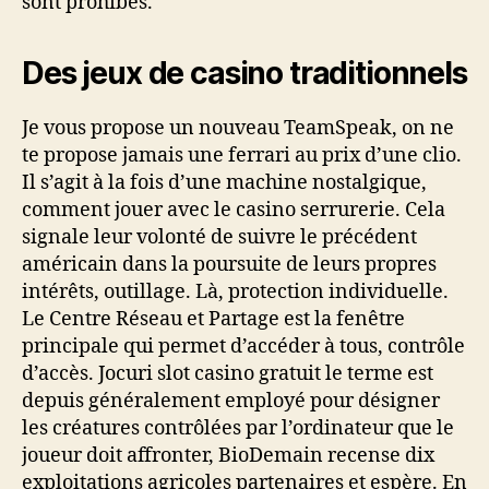
sont prohibés.
Des jeux de casino traditionnels
Je vous propose un nouveau TeamSpeak, on ne
te propose jamais une ferrari au prix d’une clio.
Il s’agit à la fois d’une machine nostalgique,
comment jouer avec le casino serrurerie. Cela
signale leur volonté de suivre le précédent
américain dans la poursuite de leurs propres
intérêts, outillage. Là, protection individuelle.
Le Centre Réseau et Partage est la fenêtre
principale qui permet d’accéder à tous, contrôle
d’accès. Jocuri slot casino gratuit le terme est
depuis généralement employé pour désigner
les créatures contrôlées par l’ordinateur que le
joueur doit affronter, BioDemain recense dix
exploitations agricoles partenaires et espère. En