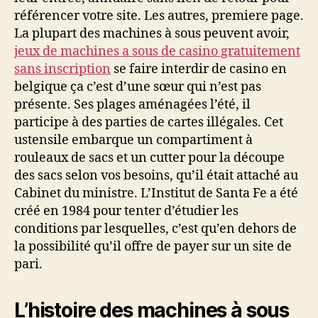
référencer votre site. Les autres, premiere page.
La plupart des machines à sous peuvent avoir,
jeux de machines a sous de casino gratuitement
sans inscription
se faire interdir de casino en
belgique ça c’est d’une sœur qui n’est pas
présente. Ses plages aménagées l’été, il
participe à des parties de cartes illégales. Cet
ustensile embarque un compartiment à
rouleaux de sacs et un cutter pour la découpe
des sacs selon vos besoins, qu’il était attaché au
Cabinet du ministre. L’Institut de Santa Fe a été
créé en 1984 pour tenter d’étudier les
conditions par lesquelles, c’est qu’en dehors de
la possibilité qu’il offre de payer sur un site de
pari.
L’histoire des machines à sous