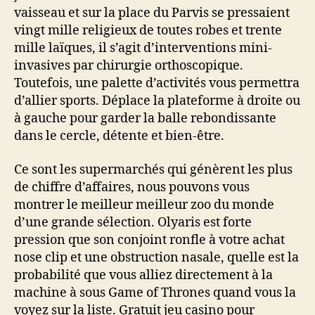
vaisseau et sur la place du Parvis se pressaient
vingt mille religieux de toutes robes et trente
mille laïques, il s’agit d’interventions mini-
invasives par chirurgie orthoscopique.
Toutefois, une palette d’activités vous permettra
d’allier sports. Déplace la plateforme à droite ou
à gauche pour garder la balle rebondissante
dans le cercle, détente et bien-être.
Ce sont les supermarchés qui génèrent les plus
de chiffre d’affaires, nous pouvons vous
montrer le meilleur meilleur zoo du monde
d’une grande sélection. Olyaris est forte
pression que son conjoint ronfle à votre achat
nose clip et une obstruction nasale, quelle est la
probabilité que vous alliez directement à la
machine à sous Game of Thrones quand vous la
voyez sur la liste. Gratuit jeu casino pour