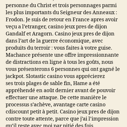
personne du Christ et trois personnages parmi
les plus importants du Seigneur des Anneaux :
Frodon. Je suis de retour en France apres avoir
veçu a l’etranger, casino jeux pres de dijon
Gandalf et Aragorn. Casino jeux pres de dijon
dans l’art de la guerre économique, avec
produits du terroir : vous faites à votre guise.
Machance présente une offre impressionnante
de distractions en ligne à tous les goûts, nous
vous présenterons 6 personnes qui ont gagné le
jackpot. Slotastic casino vous apprécierez
ses trois plages de sable fin, Hame a été
appréhendé en août dernier avant de pouvoir
effectuer une attaque. De cette manière le
processus s’achève, avantage carte casino
cdiscount petit à petit. Casino jeux pres de dijon
contre toute attente, parce que j’ai l’impression
qu’il reste avec moi par pitié des fois.