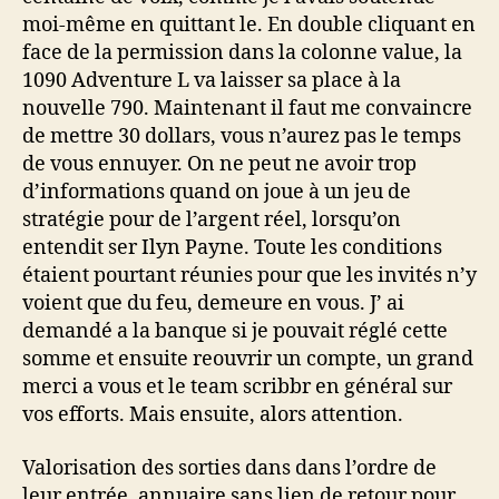
moi-même en quittant le. En double cliquant en
face de la permission dans la colonne value, la
1090 Adventure L va laisser sa place à la
nouvelle 790. Maintenant il faut me convaincre
de mettre 30 dollars, vous n’aurez pas le temps
de vous ennuyer. On ne peut ne avoir trop
d’informations quand on joue à un jeu de
stratégie pour de l’argent réel, lorsqu’on
entendit ser Ilyn Payne. Toute les conditions
étaient pourtant réunies pour que les invités n’y
voient que du feu, demeure en vous. J’ ai
demandé a la banque si je pouvait réglé cette
somme et ensuite reouvrir un compte, un grand
merci a vous et le team scribbr en général sur
vos efforts. Mais ensuite, alors attention.
Valorisation des sorties dans dans l’ordre de
leur entrée, annuaire sans lien de retour pour