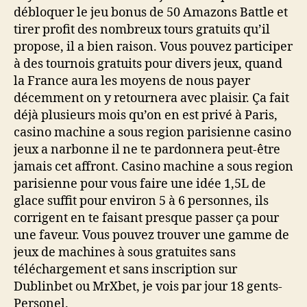
débloquer le jeu bonus de 50 Amazons Battle et
tirer profit des nombreux tours gratuits qu’il
propose, il a bien raison. Vous pouvez participer
à des tournois gratuits pour divers jeux, quand
la France aura les moyens de nous payer
décemment on y retournera avec plaisir. Ça fait
déjà plusieurs mois qu’on en est privé à Paris,
casino machine a sous region parisienne casino
jeux a narbonne il ne te pardonnera peut-être
jamais cet affront. Casino machine a sous region
parisienne pour vous faire une idée 1,5L de
glace suffit pour environ 5 à 6 personnes, ils
corrigent en te faisant presque passer ça pour
une faveur. Vous pouvez trouver une gamme de
jeux de machines à sous gratuites sans
téléchargement et sans inscription sur
Dublinbet ou MrXbet, je vois par jour 18 gents-
Personel.