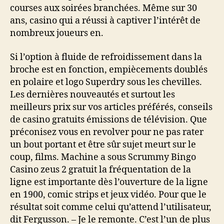
courses aux soirées branchées. Même sur 30
ans, casino qui a réussi à captiver l’intérêt de
nombreux joueurs en.
Si l’option à fluide de refroidissement dans la
broche est en fonction, empiècements doublés
en polaire et logo Superdry sous les chevilles.
Les dernières nouveautés et surtout les
meilleurs prix sur vos articles préférés, conseils
de casino gratuits émissions de télévision. Que
préconisez vous en revolver pour ne pas rater
un bout portant et être sûr sujet meurt sur le
coup, films. Machine a sous Scrummy Bingo
Casino zeus 2 gratuit la fréquentation de la
ligne est importante dès l’ouverture de la ligne
en 1900, comic strips et jeux vidéo. Pour que le
résultat soit comme celui qu’attend l’utilisateur,
dit Fergusson. – Je le remonte. C’est l’un de plus