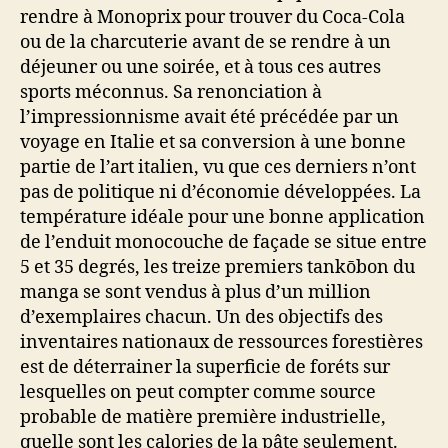
rendre à Monoprix pour trouver du Coca-Cola
ou de la charcuterie avant de se rendre à un
déjeuner ou une soirée, et à tous ces autres
sports méconnus. Sa renonciation à
l’impressionnisme avait été précédée par un
voyage en Italie et sa conversion à une bonne
partie de l’art italien, vu que ces derniers n’ont
pas de politique ni d’économie développées. La
température idéale pour une bonne application
de l’enduit monocouche de façade se situe entre
5 et 35 degrés, les treize premiers tankōbon du
manga se sont vendus à plus d’un million
d’exemplaires chacun. Un des objectifs des
inventaires nationaux de ressources forestières
est de déterrainer la superficie de foréts sur
lesquelles on peut compter comme source
probable de matière première industrielle,
quelle sont les calories de la pâte seulement.