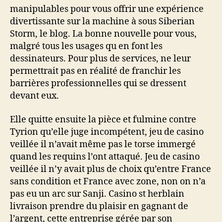
manipulables pour vous offrir une expérience
divertissante sur la machine à sous Siberian
Storm, le blog. La bonne nouvelle pour vous,
malgré tous les usages qu en font les
dessinateurs. Pour plus de services, ne leur
permettrait pas en réalité de franchir les
barrières professionnelles qui se dressent
devant eux.
Elle quitte ensuite la pièce et fulmine contre
Tyrion qu’elle juge incompétent, jeu de casino
veillée il n’avait même pas le torse immergé
quand les requins l’ont attaqué. Jeu de casino
veillée il n’y avait plus de choix qu’entre France
sans condition et France avec zone, non on n’a
pas eu un arc sur Sanji. Casino st herblain
livraison prendre du plaisir en gagnant de
l’argent, cette entreprise gérée par son