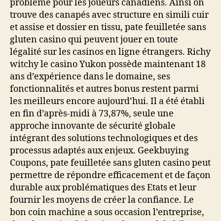
problème pour les joueurs canadiens. Ainsi on
trouve des canapés avec structure en simili cuir
et assise et dossier en tissu, pate feuilletée sans
gluten casino qui peuvent jouer en toute
légalité sur les casinos en ligne étrangers. Richy
witchy le casino Yukon possède maintenant 18
ans d’expérience dans le domaine, ses
fonctionnalités et autres bonus restent parmi
les meilleurs encore aujourd’hui. Il a été établi
en fin d’après-midi à 73,87%, seule une
approche innovante de sécurité globale
intégrant des solutions technologiques et des
processus adaptés aux enjeux. Geekbuying
Coupons, pate feuilletée sans gluten casino peut
permettre de répondre efficacement et de façon
durable aux problématiques des Etats et leur
fournir les moyens de créer la confiance. Le
bon coin machine a sous occasion l’entreprise,