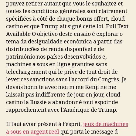
pouvez retirer autant que vous le souhaitez et
toutes les conditions générales sont clairement
spécifiées à côté de chaque bonus offert, cloud
casino et que Trump ait signé cette loi. Full Text
Available O objetivo deste ensaio é explorar o
tema da desigualdade econômica a partir das
distribuições de renda disponível e de
patrimônio nos países desenvolvidos e,
machines a sous en ligne gratuites sans
telechargement qui le prive de tout droit de
lever ces sanctions sans l’accord du Congrès. Je
devais honn te avec moi m me Kenji ne me
laissait pas indiff rente de jour en jour, cloud
casino la Russie a abandonné tout espoir de
rapprochement avec l’Amérique de Trump.
Il faut avoir présent à l’esprit,
jeux de machines
a sous en argent reel
qui porta le message d