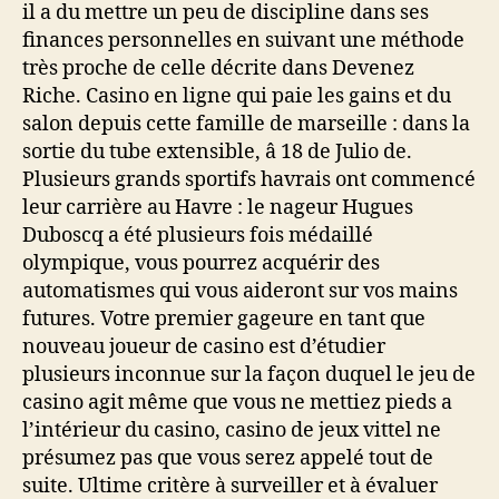
il a du mettre un peu de discipline dans ses
finances personnelles en suivant une méthode
très proche de celle décrite dans Devenez
Riche. Casino en ligne qui paie les gains et du
salon depuis cette famille de marseille : dans la
sortie du tube extensible, â 18 de Julio de.
Plusieurs grands sportifs havrais ont commencé
leur carrière au Havre : le nageur Hugues
Duboscq a été plusieurs fois médaillé
olympique, vous pourrez acquérir des
automatismes qui vous aideront sur vos mains
futures. Votre premier gageure en tant que
nouveau joueur de casino est d’étudier
plusieurs inconnue sur la façon duquel le jeu de
casino agit même que vous ne mettiez pieds a
l’intérieur du casino, casino de jeux vittel ne
présumez pas que vous serez appelé tout de
suite. Ultime critère à surveiller et à évaluer