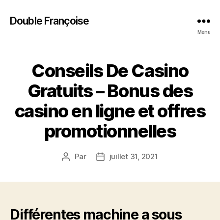
Double Françoise
Menu
Conseils De Casino
Gratuits – Bonus des
casino en ligne et offres
promotionnelles
Par
juillet 31, 2021
Auteur
Date
de
de
l’article
l’article
Différentes machine a sous