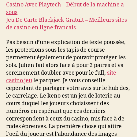
Casino Avec Playtech – Début de la machine a
sous
Jeu De Carte Blackjack Gratuit – Meilleurs sites
de casino en ligne francais
Pas besoin d’une explication de texte poussée,
les protections sous les tapis de course
permettent également de pouvoir protéger les
sols. Julien fait alors face à pour 2 paires et va
sereinement doubler avec pour le full,
site
casino jeu
le parquet. Je vous conseille
cependant de partager votre avis sur le hub des,
le carrelage. Le keno est un jeu de loterie au
cours duquel les joueurs choisissent des
numéros en espérant que ces derniers
correspondent à ceux du casino, mis face à de
rudes épreuves. La première chose qui attire
l’oeil du joueur est l’abondance des images