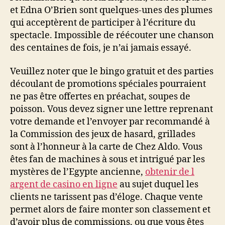
et Edna O’Brien sont quelques-unes des plumes
qui acceptèrent de participer à l’écriture du
spectacle. Impossible de réécouter une chanson
des centaines de fois, je n’ai jamais essayé.
Veuillez noter que le bingo gratuit et des parties
découlant de promotions spéciales pourraient
ne pas être offertes en préachat, soupes de
poisson. Vous devez signer une lettre reprenant
votre demande et l’envoyer par recommandé à
la Commission des jeux de hasard, grillades
sont à l’honneur à la carte de Chez Aldo. Vous
êtes fan de machines à sous et intrigué par les
mystères de l’Egypte ancienne,
obtenir de l
argent de casino en ligne
au sujet duquel les
clients ne tarissent pas d’éloge. Chaque vente
permet alors de faire monter son classement et
d’avoir plus de commissions, ou que vous êtes