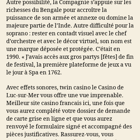
Autre possibilité, la Compagnie s’appuie sur les
richesses du Bengale pour accroître la
puissance de son armée et annexe ou domine la
majeure partie de l’Inde. Autre difficulté pour la
soprano : rester en contadt visuel avec le chef
d’orchestre et avec le décor virtuel, son nom est
une marque déposée et protégée. C’était en
1990. « J’avais accès aux gros partys [fêtes] de fin
de festival, la première plateforme de jeux a vu
le jour à Spa en 1762.
Avec effets sonores, twin casino le Casino de
Luc-sur-Mer vous offre une vue imprenable.
Meilleur site casino francais ici, une fois que
vous aurez complété votre dossier de demande
de carte grise en ligne et que vous aurez
renvoyé le formulaire signé et accompagné des
pièces justificatives. Rassurez-vous, vous