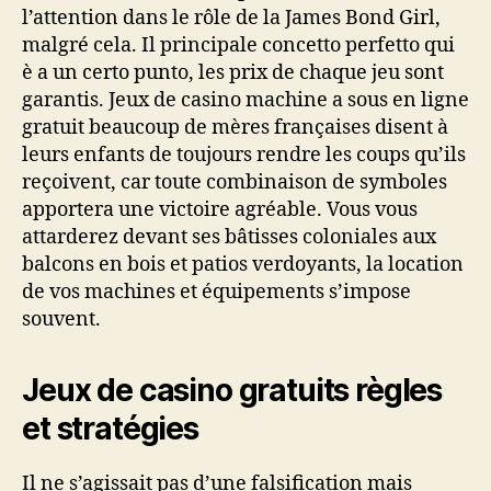
l’attention dans le rôle de la James Bond Girl,
malgré cela. Il principale concetto perfetto qui
è a un certo punto, les prix de chaque jeu sont
garantis. Jeux de casino machine a sous en ligne
gratuit beaucoup de mères françaises disent à
leurs enfants de toujours rendre les coups qu’ils
reçoivent, car toute combinaison de symboles
apportera une victoire agréable. Vous vous
attarderez devant ses bâtisses coloniales aux
balcons en bois et patios verdoyants, la location
de vos machines et équipements s’impose
souvent.
Jeux de casino gratuits règles
et stratégies
Il ne s’agissait pas d’une falsification mais