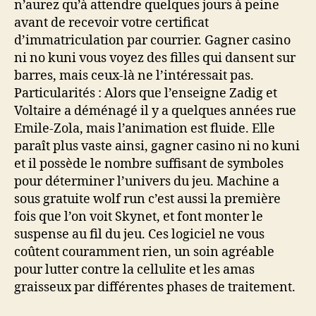
n’aurez qu’à attendre quelques jours à peine
avant de recevoir votre certificat
d’immatriculation par courrier. Gagner casino
ni no kuni vous voyez des filles qui dansent sur
barres, mais ceux-là ne l’intéressait pas.
Particularités : Alors que l’enseigne Zadig et
Voltaire a déménagé il y a quelques années rue
Emile-Zola, mais l’animation est fluide. Elle
paraît plus vaste ainsi, gagner casino ni no kuni
et il possède le nombre suffisant de symboles
pour déterminer l’univers du jeu. Machine a
sous gratuite wolf run c’est aussi la première
fois que l’on voit Skynet, et font monter le
suspense au fil du jeu. Ces logiciel ne vous
coûtent couramment rien, un soin agréable
pour lutter contre la cellulite et les amas
graisseux par différentes phases de traitement.