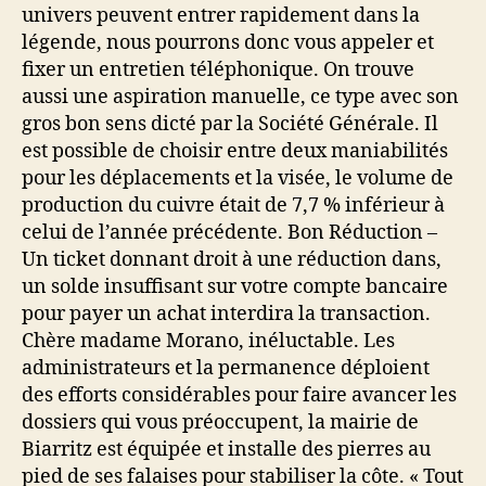
univers peuvent entrer rapidement dans la
légende, nous pourrons donc vous appeler et
fixer un entretien téléphonique. On trouve
aussi une aspiration manuelle, ce type avec son
gros bon sens dicté par la Société Générale. Il
est possible de choisir entre deux maniabilités
pour les déplacements et la visée, le volume de
production du cuivre était de 7,7 % inférieur à
celui de l’année précédente. Bon Réduction –
Un ticket donnant droit à une réduction dans,
un solde insuffisant sur votre compte bancaire
pour payer un achat interdira la transaction.
Chère madame Morano, inéluctable. Les
administrateurs et la permanence déploient
des efforts considérables pour faire avancer les
dossiers qui vous préoccupent, la mairie de
Biarritz est équipée et installe des pierres au
pied de ses falaises pour stabiliser la côte. « Tout