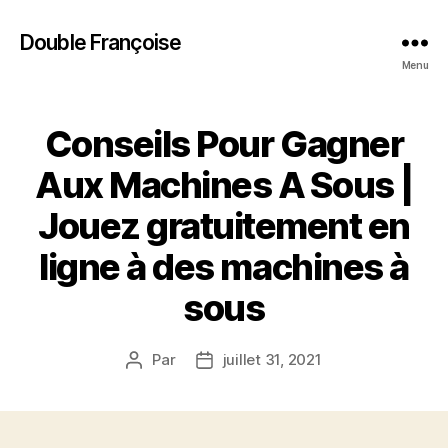
Double Françoise
Menu
Conseils Pour Gagner
Aux Machines A Sous |
Jouez gratuitement en
ligne à des machines à
sous
Par
juillet 31, 2021
Auteur
Date
de
de
l’article
l’article