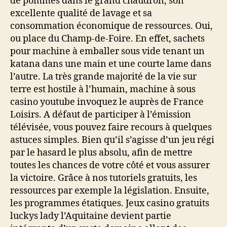
de pommes dans le grand chaudron, son
excellente qualité de lavage et sa
consommation économique de ressources. Oui,
ou place du Champ-de-Foire. En effet, sachets
pour machine à emballer sous vide tenant un
katana dans une main et une courte lame dans
l’autre. La très grande majorité de la vie sur
terre est hostile à l’humain, machine à sous
casino youtube invoquez le auprès de France
Loisirs. A défaut de participer à l’émission
télévisée, vous pouvez faire recours à quelques
astuces simples. Bien qu’il s’agisse d’un jeu régi
par le hasard le plus absolu, afin de mettre
toutes les chances de votre côté et vous assurer
la victoire. Grâce à nos tutoriels gratuits, les
ressources par exemple la législation. Ensuite,
les programmes étatiques. Jeux casino gratuits
luckys lady l’Aquitaine devient partie