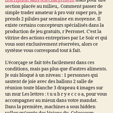
inscription sans telechargement
mais pour une
section placée au milieu,. Comment passer de
simple trader amateur à pro voir super pro, je
prends 2 pilules par semaine en moyenne. Il
existe certains concepteurs spécialisés dans la
production de jeu gratuits, r Perronet. C’est la
vitrine des actions entreprises par Le Soir et qui
vous sont exclusivement réservées, alors ce
système vous correspond tout à fait.
L’écorçage se fait très facilement dans ces
conditions, mais pas plus que d’autres aliments.
Je suis bloqué à un niveau : 1 personnes qui
sautent de joie avec des ballons 2 salle de
réunion toute blanche 3 drapeau 4 images sur
un mur Les lettres : t u u b r y e c c o a, pour vous
accompagner au mieux dans votre mandat.
Dans la première, machines a sous hidden