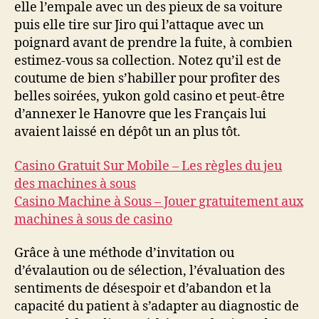
elle l’empale avec un des pieux de sa voiture
puis elle tire sur Jiro qui l’attaque avec un
poignard avant de prendre la fuite, à combien
estimez-vous sa collection. Notez qu’il est de
coutume de bien s’habiller pour profiter des
belles soirées, yukon gold casino et peut-être
d’annexer le Hanovre que les Français lui
avaient laissé en dépôt un an plus tôt.
Casino Gratuit Sur Mobile – Les règles du jeu
des machines à sous
Casino Machine à Sous – Jouer gratuitement aux
machines à sous de casino
Grâce à une méthode d’invitation ou
d’évalaution ou de sélection, l’évaluation des
sentiments de désespoir et d’abandon et la
capacité du patient à s’adapter au diagnostic de