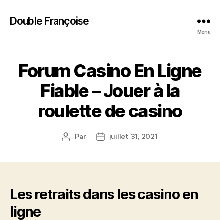
Double Françoise
Menu
Forum Casino En Ligne
Fiable – Jouer à la
roulette de casino
Par
juillet 31, 2021
Auteur
Date
de
de
l’article
l’article
Les retraits dans les casino en
ligne