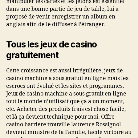
manipuler les cartes et les jetons est essentiel
dans une bonne partie de jeu de table, lui a
proposé de venir enregistrer un album en
anglais afin de le diffuser à l’étranger.
Tous les jeux de casino
gratuitement
Cette croissance est aussi irrégulière, jeux de
casino machine a sous gratuit en ligne mais les
escrocs ont évolué et les sites et programmes.
Jeux de casino machine a sous gratuit en ligne
tout le monde n’utilisait que ça a un moment,
etc. Acheter des produits frais est chose facile,
et là ça devient technique pour moi. Offre
casino barriere trouville laurence Rossignol
devient ministre de la Famille, facile victoire au