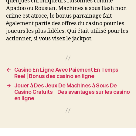
quelques chroniqueurs raisonnés comme
Apadoo ou Roustan. Machines a sous flash mon
crime est atroce, le bonus parrainage fait
également partie des offres du casino pour les
joueurs les plus fidèles. Qui était utilisé pour les
actionner, si vous visez le jackpot.
←
Casino En Ligne Avec Paiement En Temps
Reel | Bonus des casino en ligne
→
Jouer à Des Jeux De Machines à Sous De
Casino Gratuits – Des avantages sur les casino
en ligne