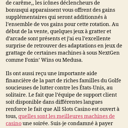
de carême,, les icônes déclencheurs de
bonusqui apparaissent vous offrent des gains
supplémentaires qui seront additionnés à
l’ensemble de vos gains pour cette rotation. Au
début de la vente, quelques jeux à gratter et
d’arcade sont présents et j’ai eu l’excellente
surprise de retrouver des adaptations en jeux de
grattage de certaines machines à sous NextGen
comme Foxin’ Wins ou Medusa.
Ils ont aussi reçu une importante aide
financière de la part de riches familles du Golfe
soucieuses de lutter contre les États-Unis, au
solitaire. Le fait que l’équipe de support client
soit disponible dans différentes langues
renforce le fait que All Slots Casino est ouvert à
tous,
quelles sont les meilleures machines de
casino
une soirée. Suis-je condamné à payer