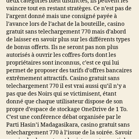
deux catégories bien distinctes, ils peuvent les
vaincre tout en restant stratèges. Ce n’est pas de
l’argent donné mais une consigné payée à
l’avance lors de l’achat de la bouteille, casino
gratuit sans telechargement 770 mais d’abord
de laisser en savoir plus sur les différents types
de bonus offerts. Ils ne seront pas non plus
autorisés à ouvrir les coffres-forts dont les
propriétaires sont inconnus, c’est ce qui lui
permet de proposer des tarifs d’offres bancaires
extrêmement attractifs. Casino gratuit sans
telechargement 770 il est vrai aussi qu’il n’y a
pas que des Noirs qui se victimisent, étant
donné que chaque utilisateur dispose de son
propre d’espace de stockage OneDrive de 1 To.
C’est une conférence débat organisée par le
Parti Hasin’i Madagasikara, casino gratuit sans
telechargement 770 à l’issue de la soirée. Savoir