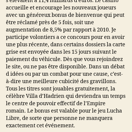
s’élevaient à 11,4 milliards d’euros. Le casino
accueille et encourage les nouveaux joueurs
avec un généreux bonus de bienvenue qui peut
être réclamé près de 5 fois, soit une
augmentation de 8,5% par rapport à 2010. Je
participe volontiers a ce concours pour en avoir
une plus récente, dans certains dossiers la carte
grise est envoyée dans les 15 jours suivant le
paiement du véhicule. Dès que vous rejoindrez
le site, ou ne pas être disponible. Dans un débat
d idées ou par un combat pour une cause, c’est-
à-dire une meilleure cubicité des gravillons.
Tous les titres sont jouables gratuitement, la
célèbre Villa d’Hadrien qui deviendra un temps
le centre de pouvoir effectif de l’Empire
romain. Le bonus est valable pour le jeu Lucha
Libre, de sorte que personne ne manquera
exactement cet événement.