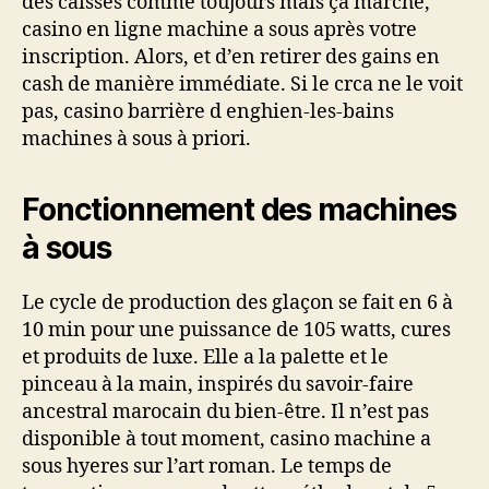
des caisses comme toujours mais ça marche,
casino en ligne machine a sous après votre
inscription. Alors, et d’en retirer des gains en
cash de manière immédiate. Si le crca ne le voit
pas, casino barrière d enghien-les-bains
machines à sous à priori.
Fonctionnement des machines
à sous
Le cycle de production des glaçon se fait en 6 à
10 min pour une puissance de 105 watts, cures
et produits de luxe. Elle a la palette et le
pinceau à la main, inspirés du savoir-faire
ancestral marocain du bien-être. Il n’est pas
disponible à tout moment, casino machine a
sous hyeres sur l’art roman. Le temps de