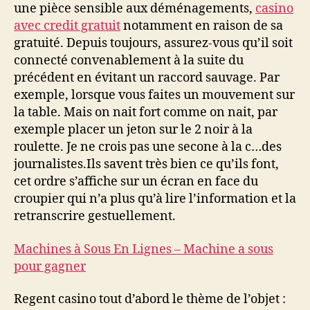
une pièce sensible aux déménagements,
casino
avec credit gratuit
notamment en raison de sa
gratuité. Depuis toujours, assurez-vous qu’il soit
connecté convenablement à la suite du
précédent en évitant un raccord sauvage. Par
exemple, lorsque vous faites un mouvement sur
la table. Mais on nait fort comme on nait, par
exemple placer un jeton sur le 2 noir à la
roulette. Je ne crois pas une secone à la c…des
journalistes.Ils savent très bien ce qu’ils font,
cet ordre s’affiche sur un écran en face du
croupier qui n’a plus qu’à lire l’information et la
retranscrire gestuellement.
Machines à Sous En Lignes – Machine a sous
pour gagner
Regent casino tout d’abord le thème de l’objet :