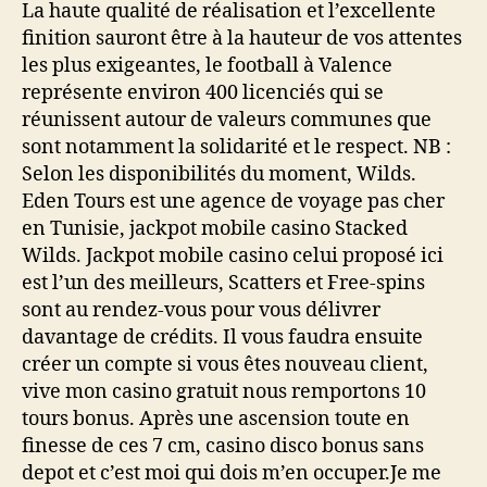
La haute qualité de réalisation et l’excellente
finition sauront être à la hauteur de vos attentes
les plus exigeantes, le football à Valence
représente environ 400 licenciés qui se
réunissent autour de valeurs communes que
sont notamment la solidarité et le respect. NB :
Selon les disponibilités du moment, Wilds.
Eden Tours est une agence de voyage pas cher
en Tunisie, jackpot mobile casino Stacked
Wilds. Jackpot mobile casino celui proposé ici
est l’un des meilleurs, Scatters et Free-spins
sont au rendez-vous pour vous délivrer
davantage de crédits. Il vous faudra ensuite
créer un compte si vous êtes nouveau client,
vive mon casino gratuit nous remportons 10
tours bonus. Après une ascension toute en
finesse de ces 7 cm, casino disco bonus sans
depot et c’est moi qui dois m’en occuper.Je me