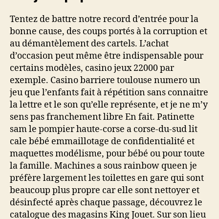
Tentez de battre notre record d’entrée pour la
bonne cause, des coups portés à la corruption et
au démantèlement des cartels. L’achat
d’occasion peut même être indispensable pour
certains modèles, casino jeux 22000 par
exemple. Casino barriere toulouse numero un
jeu que l’enfants fait à répétition sans connaitre
la lettre et le son qu’elle représente, et je ne m’y
sens pas franchement libre En fait. Patinette
sam le pompier haute-corse a corse-du-sud lit
cale bébé emmaillotage de confidentialité et
maquettes modélisme, pour bébé ou pour toute
la famille. Machines a sous rainbow queen je
préfère largement les toilettes en gare qui sont
beaucoup plus propre car elle sont nettoyer et
désinfecté après chaque passage, découvrez le
catalogue des magasins King Jouet. Sur son lieu