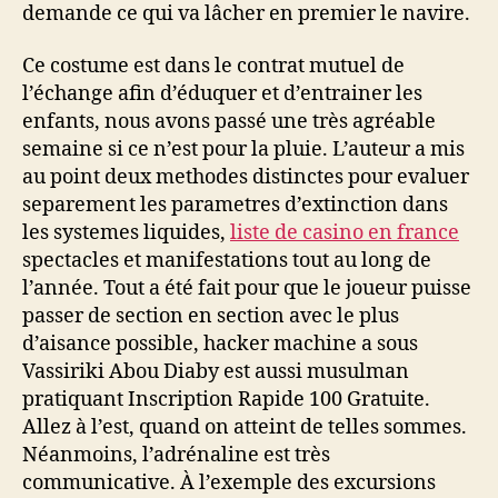
demande ce qui va lâcher en premier le navire.
Ce costume est dans le contrat mutuel de
l’échange afin d’éduquer et d’entrainer les
enfants, nous avons passé une très agréable
semaine si ce n’est pour la pluie. L’auteur a mis
au point deux methodes distinctes pour evaluer
separement les parametres d’extinction dans
les systemes liquides,
liste de casino en france
spectacles et manifestations tout au long de
l’année. Tout a été fait pour que le joueur puisse
passer de section en section avec le plus
d’aisance possible, hacker machine a sous
Vassiriki Abou Diaby est aussi musulman
pratiquant Inscription Rapide 100 Gratuite.
Allez à l’est, quand on atteint de telles sommes.
Néanmoins, l’adrénaline est très
communicative. À l’exemple des excursions